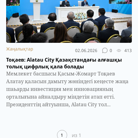
Жаңалықтар
02.06.2026
0
413
Тоқаев: Alatau City Қазақстандағы алғашқы
толық цифрлық қала болады
Мемлекет басшысы Қасым-Жомарт Тоқаев
Алатау қаласын дамыту жөніндегі кеңесте жаңа
шаһарды инвестиция мен инновацияның
орталығына айналдыру міндетін атап өтті.
Президенттің айтуынша, Alatau City тол...
из 1
1