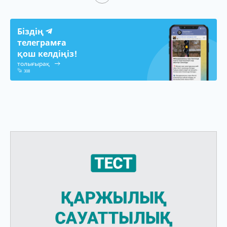
Біздің
телеграмға
қош келдіңіз!
толығырақ
308