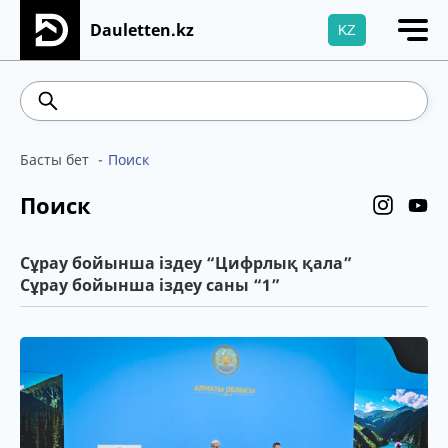
Dauletten.kz
KZ
Сіздің өтінішіңіз сәтті жіберілді, Рақмет!
469.93
541.64
5.71
Brent
Басты бет
Поиск
Поиск
Сұрау бойынша іздеу “Цифрлық қала”
Сұрау бойынша іздеу саны “1”