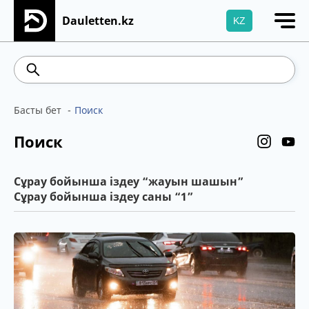
Dauletten.kz
KZ
Сіздің өтінішіңіз сәтті жіберілді, Рақмет!
469.93
541.64
5.71
Brent
100.41
WTI
Басты бет
Поиск
Поиск
Сұрау бойынша іздеу “жауын шашын”
Сұрау бойынша іздеу саны “1”