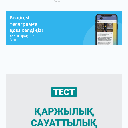
Біздің
телеграмға
қош келдіңіз!
толығырақ
308