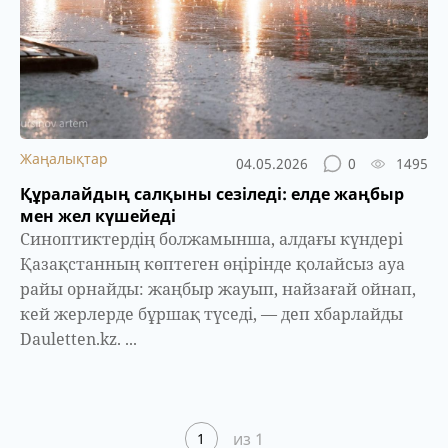
Жаңалықтар
04.05.2026
0
1495
Құралайдың салқыны сезіледі: елде жаңбыр
мен жел күшейеді
Синоптиктердің болжамынша, алдағы күндері
Қазақстанның көптеген өңірінде қолайсыз ауа
райы орнайды: жаңбыр жауып, найзағай ойнап,
кей жерлерде бұршақ түседі, — деп хбарлайды
Dauletten.kz. ...
из 1
1