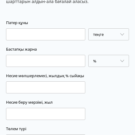
шарттарын алдын-ала бағалай аласыз.
Пәтер құны
Бастапқы жарна
Несие мөлшерлемесі, жылдық % сыйақы
Несие беру мерзімі, жыл
Төлем түрі