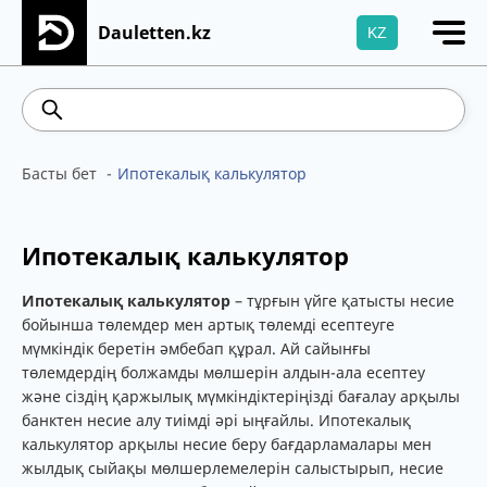
Dauletten.kz
KZ
Сіздің өтінішіңіз сәтті жіберілді, Рақмет!
469.85
542.16
5.78
Brent
Басты бет
Ипотекалық калькулятор
Ипотекалық калькулятор
Ипотекалық калькулятор
– тұрғын үйге қатысты несие
бойынша төлемдер мен артық төлемді есептеуге
мүмкіндік беретін әмбебап құрал. Ай сайынғы
төлемдердің болжамды мөлшерін алдын-ала есептеу
және сіздің қаржылық мүмкіндіктеріңізді бағалау арқылы
банктен несие алу тиімді әрі ыңғайлы. Ипотекалық
калькулятор арқылы несие беру бағдарламалары мен
жылдық сыйақы мөлшерлемелерін салыстырып, несие