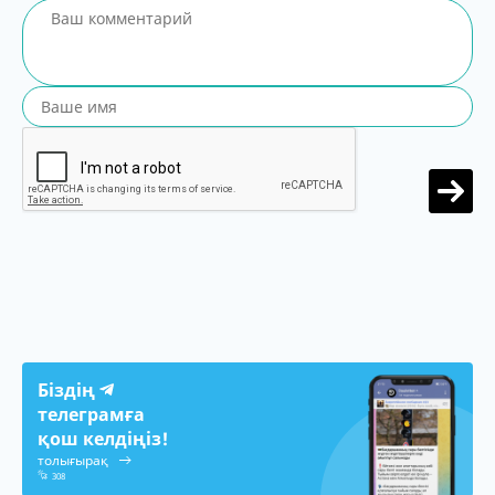
Біздің
телеграмға
қош келдіңіз!
толығырақ
308