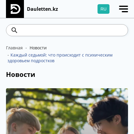
Dauletten.kz
RU
Сіздің өтінішіңіз сәтті жіберілді, Рақмет!
541.64
5.71
Brent
100.41
WTI
95.99
46
Главная
Новости
Каждый седьмой: что происходит с психическим
здоровьем подростков
Новости