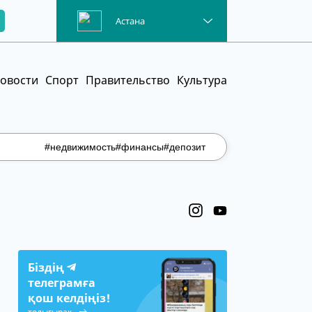
Астана
овости
Спорт
Правительство
Культура
#недвижимость
#финансы
#депозит
Біздің
телеграмға
қош келдіңіз!
толығырақ