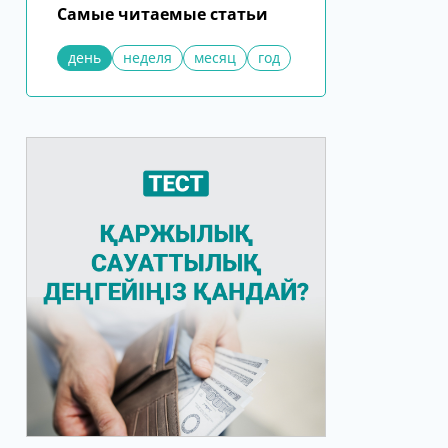
Самые читаемые статьи
день
неделя
месяц
год