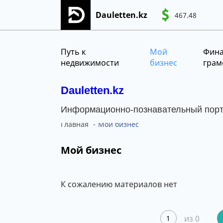
Dauletten.kz
467.48
Сіздің өтінішіңіз сәтті жіберілді, Рақме
CNY
MNT
KGS
Путь к
Мой
Фина
недвижимости
бизнес
грам
Dauletten.kz
Информационно-познавательный пор
Главная
Мой бизнес
Мой бизнес
К сожалению материалов нет
из 0
1