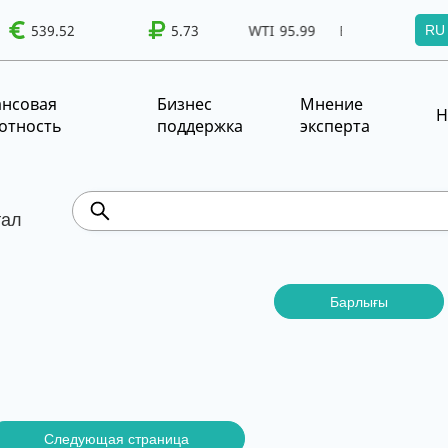
WTI
95.99
539.52
Brent
100.41
5.73
WTI
95.99
Brent
100.41
RU
т!
UZS
TRY
нсовая
Бизнес
Мнение
Н
отность
поддержка
эксперта
тал
Барлығы
Следующая страница