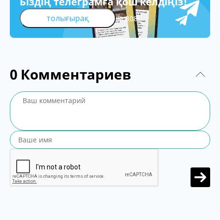
Біздің телеграмға қош келдіңіз!
толығырақ
308
0
Комментариев