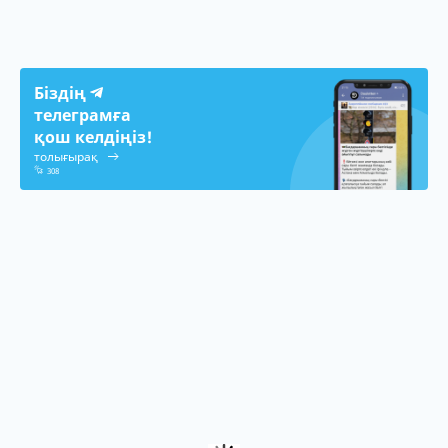
Біздің
телеграмға
қош келдіңіз!
толығырақ
308