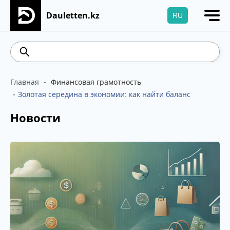
Dauletten.kz
RU
Сіздің өтінішіңіз сәтті жіберілді, Рақмет!
541.64
5.71
Brent
100.41
WTI
95.99
4
Главная
Финансовая грамотность
Золотая середина в экономии: как найти баланс
Новости