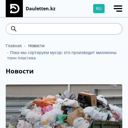
Dauletten.kz
RU
Сіздің өтінішіңіз сәтті жіберілді, Рақмет!
541.64
5.71
Brent
100.41
WTI
95.99
4
Главная
Новости
Пока мы сортируем мусор: кто производит миллионы
тонн пластика
Новости