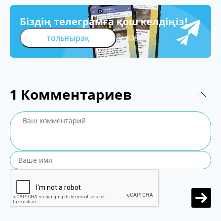
Біздің телеграмға қош келдіңіз!
толығырақ
308
1
Комментариев