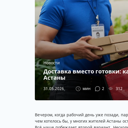
Новости
Доставка вместо готовки: 
Астаны
31.05.2026
мин
2
312
Вечером, когда рабочий день уже позади, па
чем хотелось бы, у многих жителей Астаны ос
Всё чаще побеждает второй вариант. Нескол