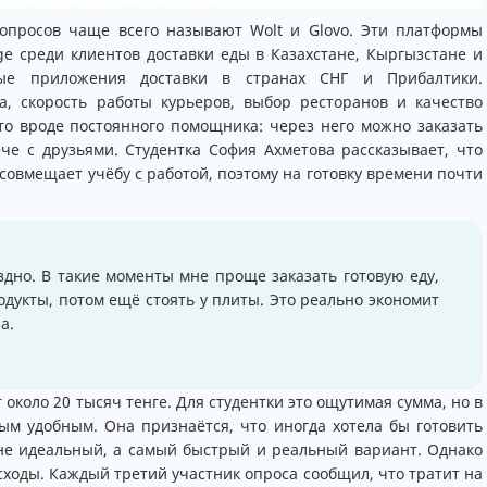
опросов чаще всего называют Wolt и Glovo. Эти платформы
ge среди клиентов доставки еды в Казахстане, Кыргызстане и
ные приложения доставки в странах СНГ и Прибалтики.
а, скорость работы курьеров, выбор ресторанов и качество
то вроде постоянного помощника: через него можно заказать
ече с друзьями. Студентка София Ахметова рассказывает, что
совмещает учёбу с работой, поэтому на готовку времени почти
дно. В такие моменты мне проще заказать готовую еду,
одукты, потом ещё стоять у плиты. Это реально экономит
а.
 около 20 тысяч тенге. Для студентки это ощутимая сумма, но в
мым удобным. Она признаётся, что иногда хотела бы готовить
не идеальный, а самый быстрый и реальный вариант. Однако
сходы. Каждый третий участник опроса сообщил, что тратит на