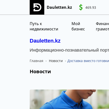
Dauletten.kz
469.93
Сіздің өтінішіңіз сәтті жіберілді, Рақме
CNY
MNT
KGS
Путь к
Мой
Финан
недвижимости
бизнес
грамо
Dauletten.kz
Информационно-познавательный пор
Главная
Новости
Доставка вместо готовк
Новости