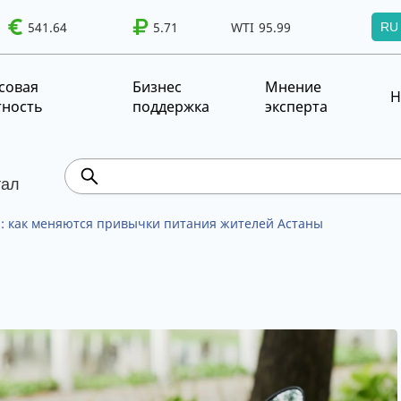
541.64
WTI
95.99
Brent
5.71
100.41
WTI
95.99
Brent
100.41
RU
т!
UZS
TRY
совая
Бизнес
Мнение
Н
тность
поддержка
эксперта
тал
и: как меняются привычки питания жителей Астаны