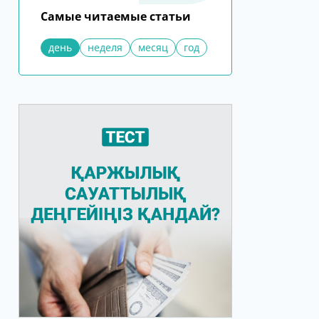
Самые читаемые статьи
день
неделя
месяц
год