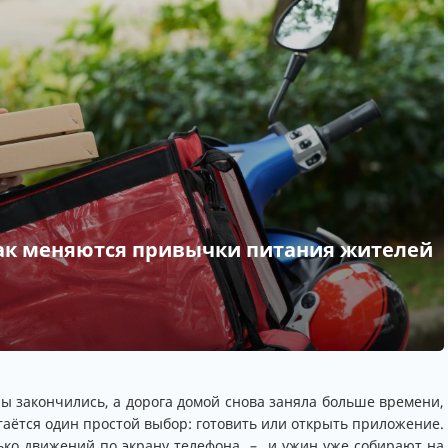
как меняются привычки питания жителей
ры закончились, а дорога домой снова заняла больше времени,
таётся один простой выбор: готовить или открыть приложение.
ько движений по экрану телефона – и ужин уже собирают на