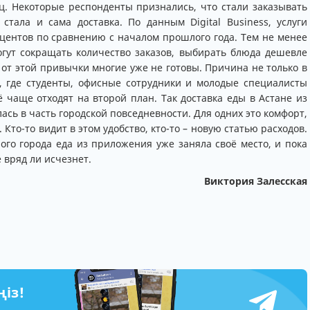
яц. Некоторые респонденты признались, что стали заказывать
тала и сама доставка. По данным Digital Business, услуги
оцентов по сравнению с началом прошлого года. Тем не менее
огут сокращать количество заказов, выбирать блюда дешевле
 от этой привычки многие уже не готовы. Причина не только в
а, где студенты, офисные сотрудники и молодые специалисты
 чаще отходят на второй план. Так доставка еды в Астане из
сь в часть городской повседневности. Для одних это комфорт,
то-то видит в этом удобство, кто-то – новую статью расходов.
ого города еда из приложения уже заняла своё место, и пока
ё вряд ли исчезнет.
Виктория Залесская
ңіз!