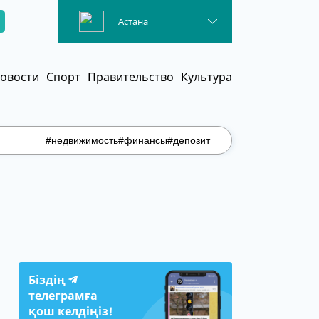
Астана
овости
Спорт
Правительство
Культура
#недвижимость
#финансы
#депозит
Біздің
телеграмға
қош келдіңіз!