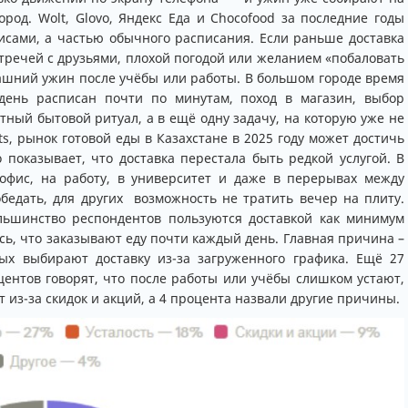
ород. Wolt, Glovo, Яндекс Еда и Chocofood за последние годы
исами, а частью обычного расписания. Если раньше доставка
тречей с друзьями, плохой погодой или желанием «побаловать
машний ужин после учёбы или работы. В большом городе время
 день расписан почти по минутам, поход в магазин, выбор
тный бытовой ритуал, а в ещё одну задачу, на которую уже не
hts, рынок готовой еды в Казахстане в 2025 году может достичь
 показывает, что доставка перестала быть редкой услугой. В
офис, на работу, в университет и даже в перерывах между
обедать, для других возможность не тратить вечер на плиту.
льшинство респондентов пользуются доставкой как минимум
сь, что заказывают еду почти каждый день. Главная причина –
х выбирают доставку из-за загруженного графика. Ещё 27
центов говорят, что после работы или учёбы слишком устают,
 из-за скидок и акций, а 4 процента назвали другие причины.