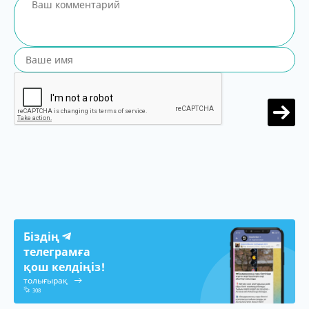
Біздің
телеграмға
қош келдіңіз!
толығырақ
308