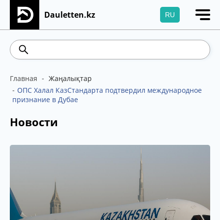
Dauletten.kz
RU
Сіздің өтінішіңіз сәтті жіберілді, Рақмет!
542.16
5.78
Brent
100.41
WTI
95.99
4
Главная
Жаңалықтар
ОПС Халал КазСтандарта подтвердил международное
признание в Дубае
Новости