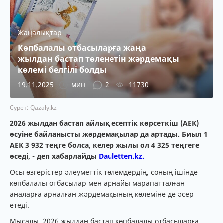
Жаңалықтар
Көпбалалы отбасыларға жаңа
жылдан бастап төленетін жәрдемақы
көлемі белгілі болды
19.11.2025
мин
2
11730
Сурет: Qazaly.kz
2026 жылдан бастап айлық есептік көрсеткіш (АЕК)
өсуіне байланысты жәрдемақылар да артады. Биыл 1
АЕК 3 932 теңге болса, келер жылы ол 4 325 теңгеге
өседі, - деп хабарлайды
Dauletten.kz.
Осы өзгерістер әлеуметтік төлемдердің, соның ішінде
көпбалалы отбасылар мен арнайы марапатталған
аналарға арналған жәрдемақының көлеміне де әсер
етеді.
Мысалы, 2026 жылдан бастап көпбалалы отбасыларға