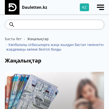
Dauletten.kz
KZ
Сіздің өтінішіңіз сәтті жіберілді, Рақмет!
539.52
5.73
Brent
100.41
WTI
95.99
4
Басты бет
Жаңалықтар
Көпбалалы отбасыларға жаңа жылдан бастап төленетін
жәрдемақы көлемі белгілі болды
Жаңалықтар