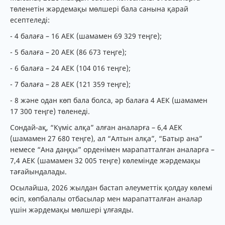
төленетін жәрдемақы мөлшері бала санына қарай
есептеледі:
- 4 балаға – 16 АЕК (шамамен 69 329 теңге);
- 5 балаға – 20 АЕК (86 673 теңге);
- 6 балаға – 24 АЕК (104 016 теңге);
- 7 балаға – 28 АЕК (121 359 теңге);
- 8 және одан көп бала болса, әр балаға 4 АЕК (шамамен
17 300 теңге) төленеді.
Сондай-ақ, “Күміс алқа” алған аналарға – 6,4 АЕК
(шамамен 27 680 теңге), ал “Алтын алқа”, “Батыр ана”
немесе “Ана даңқы” орденімен марапатталған аналарға –
7,4 АЕК (шамамен 32 005 теңге) көлемінде жәрдемақы
тағайындалады.
Осылайша, 2026 жылдан бастап әлеуметтік қолдау көлемі
өсіп, көпбалалы отбасылар мен марапатталған аналар
үшін жәрдемақы мөлшері ұлғаяды.