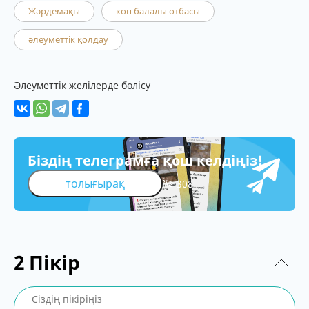
Жәрдемақы
көп балалы отбасы
әлеуметтік қолдау
Әлеуметтік желілерде бөлісу
Біздің телеграмға қош келдіңіз!
толығырақ
308
2
Пікір