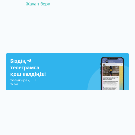
Жауап беру
Біздің
телеграмға
қош келдіңіз!
толығырақ
308