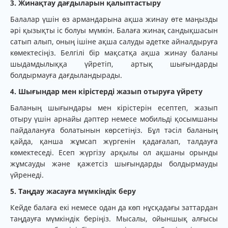
3. Жинақтау дағдыларын қалыптастыру
Балалар үшін өз армандарына ақша жинау өте маңызды
әрі қызықты іс болуы мүмкін. Балаға жинақ сандықшасын
сатып алып, оның ішіне ақша салуды әдетке айналдыруға
көмектесіңіз. Белгілі бір мақсатқа ақша жинау баланы
шыдамдылыққа үйретіп, артық шығындарды
болдырмауға дағдыландырады.
4. Шығындар мен кірістерді жазып отыруға үйрету
Баланың шығындары мен кірістерін есептеп, жазып
отыру үшін арнайы дәптер немесе мобильді қосымшаны
пайдалануға болатынын көрсетіңіз. Бұл тәсіл баланың
қайда, қанша жұмсап жүргенін қадағалап, талдауға
көмектеседі. Есеп жүргізу арқылы ол ақшаны орынды
жұмсауды және қажетсіз шығындарды болдырмауды
үйренеді.
5. Таңдау жасауға мүмкіндік беру
Кейде балаға екі немесе одан да көп нұсқадағы заттардан
таңдауға мүмкіндік беріңіз. Мысалы, ойыншық алғысы