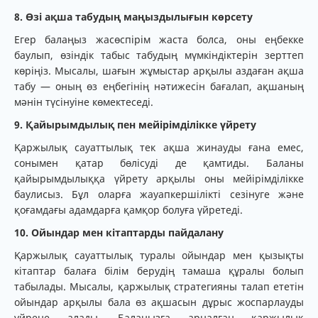
8. Өзі ақша табудың маңыздылығын көрсету
Егер балаңыз жасөспірім жаста болса, оны еңбекке
баулып, өзіндік табыс табудың мүмкіндіктерін зерттеп
көріңіз. Мысалы, шағын жұмыстар арқылы аздаған ақша
табу — оның өз еңбегінің нәтижесін бағалап, ақшаның
мәнін түсінуіне көмектеседі.
9. Қайырымдылық пен мейірімділікке үйрету
Қаржылық сауаттылық тек ақша жинауды ғана емес,
сонымен қатар бөлісуді де қамтиды. Баланы
қайырымдылыққа үйрету арқылы оны мейірімділікке
баулисыз. Бұл оларға жауапкершілікті сезінуге және
қоғамдағы адамдарға қамқор болуға үйретеді.
10. Ойындар мен кітаптарды пайдалану
Қаржылық сауаттылық туралы ойындар мен қызықты
кітаптар балаға білім берудің тамаша құралы болып
табылады. Мысалы, қаржылық стратегияны талап ететін
ойындар арқылы бала өз ақшасын дұрыс жоспарлауды
үйрене алады. Балаңызға арналған қаржылық