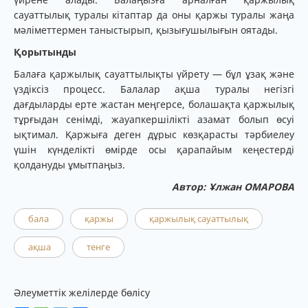
сауаттылық туралы кітаптар да оны қаржы туралы жаңа
мәліметтермен таныстырып, қызығушылығын оятады.
Қорытынды
Балаға қаржылық сауаттылықты үйрету — бұл ұзақ және
үздіксіз процесс. Балалар ақша туралы негізгі
дағдыларды ерте жастан меңгерсе, болашақта қаржылық
тұрғыдан сенімді, жауапкершілікті азамат болып өсуі
ықтимал. Қаржыға деген дұрыс көзқарасты тәрбиелеу
үшін күнделікті өмірде осы қарапайым кеңестерді
қолдануды ұмытпаңыз.
Автор: Ұлжан ОМАРОВА
бала
қаржы
қаржылық сауаттылық
ақша
тенге
Әлеуметтік желілерде бөлісу