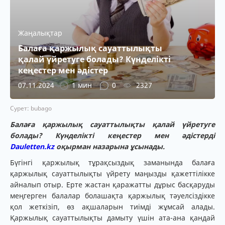
Жаңалықтар
Балаға қаржылық сауаттылықты
қалай үйретуге болады? Күнделікті
кеңестер мен әдістер
07.11.2024
1 мин
0
2327
Сурет: bubago
Балаға қаржылық сауаттылықты қалай үйретуге
болады? Күнделікті кеңестер мен әдістерді
Dauletten.kz
оқырман назарына ұсынады.
Бүгінгі қаржылық тұрақсыздық заманында балаға
қаржылық сауаттылықты үйрету маңызды қажеттілікке
айналып отыр. Ерте жастан қаражатты дұрыс басқаруды
меңгерген балалар болашақта қаржылық тәуелсіздікке
қол жеткізіп, өз ақшаларын тиімді жұмсай алады.
Қаржылық сауаттылықты дамыту үшін ата-ана қандай