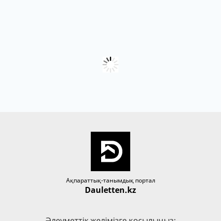
Ақпараттық-танымдық портал
Dauletten.kz
Әлеуметтік желімізге қосылыңыз: