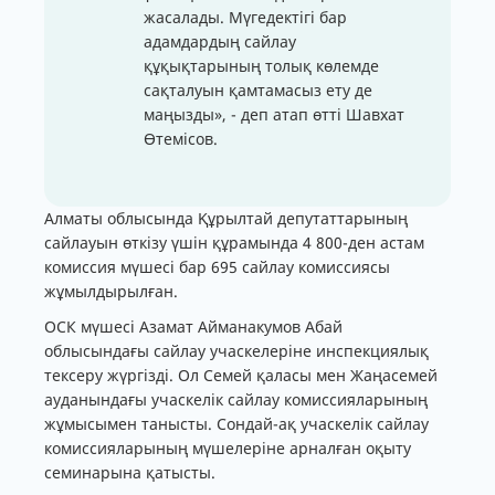
жасалады. Мүгедектігі бар
адамдардың сайлау
құқықтарының толық көлемде
сақталуын қамтамасыз ету де
маңызды», - деп атап өтті Шавхат
Өтемісов.
Алматы облысында Құрылтай депутаттарының
сайлауын өткізу үшін құрамында 4 800-ден астам
комиссия мүшесі бар 695 сайлау комиссиясы
жұмылдырылған.
ОСК мүшесі Азамат Айманакумов Абай
облысындағы сайлау учаскелеріне инспекциялық
тексеру жүргізді. Ол Семей қаласы мен Жаңасемей
ауданындағы учаскелік сайлау комиссияларының
жұмысымен танысты. Сондай-ақ учаскелік сайлау
комиссияларының мүшелеріне арналған оқыту
семинарына қатысты.