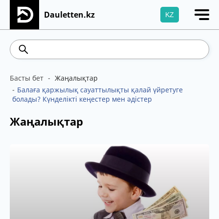
Dauletten.kz
KZ
Сіздің өтінішіңіз сәтті жіберілді, Рақмет!
5.78
Brent
100.41
WTI
95.99
469.85
5
Басты бет
Жаңалықтар
Балаға қаржылық сауаттылықты қалай үйретуге
болады? Күнделікті кеңестер мен әдістер
Жаңалықтар