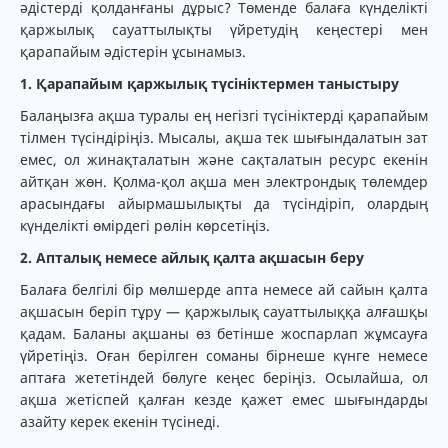
әдістерді қолданғаны дұрыс? Төменде балаға күнделікті
қаржылық сауаттылықты үйретудің кеңестері мен
қарапайым әдістерін ұсынамыз.
1. Қарапайым қаржылық түсініктермен таныстыру
Балаңызға ақша туралы ең негізгі түсініктерді қарапайым
тілмен түсіндіріңіз. Мысалы, ақша тек шығындалатын зат
емес, ол жинақталатын және сақталатын ресурс екенін
айтқан жөн. Қолма-қол ақша мен электрондық төлемдер
арасындағы айырмашылықты да түсіндіріп, олардың
күнделікті өмірдегі рөлін көрсетіңіз.
2. Апталық немесе айлық қалта ақшасын беру
Балаға белгілі бір мөлшерде апта немесе ай сайын қалта
ақшасын беріп тұру — қаржылық сауаттылыққа алғашқы
қадам. Баланы ақшаны өз бетінше жоспарлап жұмсауға
үйретіңіз. Оған берілген соманы бірнеше күнге немесе
аптаға жететіндей бөлуге кеңес беріңіз. Осылайша, ол
ақша жетіспей қалған кезде қажет емес шығындарды
азайту керек екенін түсінеді.