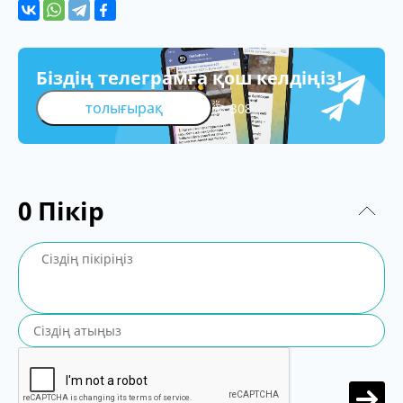
Біздің телеграмға қош келдіңіз!
толығырақ
308
0
Пікір