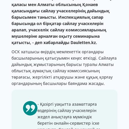
қаласы мен Алматы облысының Қонаев
қаласындағы сайлау учаскелерінің дайындық
барысымен танысты. Инспекциялық сапар
барысында ол бірқатар сайлау учаскелерін
аралап, учаскелік сайлау комиссияларының
мүшелеріне арналған оқыту семинарына
қатысты, - деп хабарлайды Dauletten.kz.
ОСК хатшысы өңірдің мемлекеттік органдары
басшыларының қатысуымен кеңес өткізді. Сайлауға
дайындық жұмыстарының барысы туралы Алматы
облыстық аумақтық сайлау комиссиясының
төрағасы, жергілікті атқарушы және құқық қорғау
органдарының басшылары баяндама жасады.
- Қазіргі уақытта азаматтарға
өздерінің сайлау учаскелерін
жедел анықтауға мүмкіндік
беретін онлайн-сервистер іске