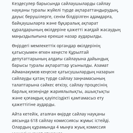
Кездесулер барысында сайлаушыларды сайлау
науқаны туралы жүйелі түрде ақпараттандырудың,
дауыс берушілерге, сенім білдірілген адамдарға,
байқаушыларға және бұқаралық ақпарат
құралдарының өкілдеріне қажетті жағдай жасаудың
маңыздылығына ерекше назар аударылды.
Өңірдегі мемлекеттік органдар өкілдерінің
қатысуымен өткен кеңесте Құрылтай
депутаттарының алдағы сайлауына дайындық
барысы туралы ақпараттар ұсынылды. Азамат
Айманакумов кеңеске қатысушылардың назарын
сайлауды қатаң түрде сайлау заңнамасының
талаптарына сәйкес өткізу, сайлау процесінің
барлық кезеңінде жариялылықты, ашықтықты
және қоғамдық қауіпсіздікті қамтамасыз ету
қажеттігіне аударды.
Айта кетейік, аталған өңірде сайлау науқаны
аясында 618 сайлау комиссиясы жұмыс істейді.
Олардың құрамында 4 мыңға жуық комиссия