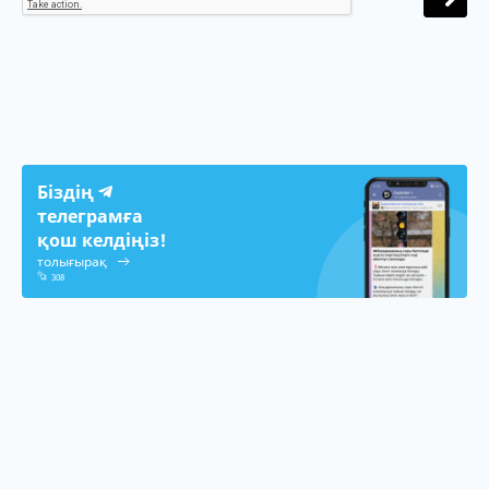
Біздің
телеграмға
қош келдіңіз!
толығырақ
308