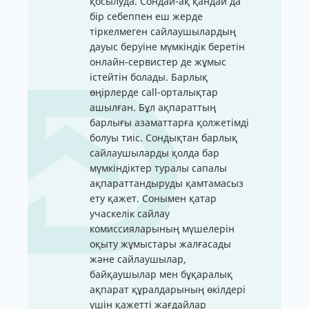
қосылуда. Сондай-ақ қандай да
бір себеппен еш жерде
тіркелмеген сайлаушылардың
дауыс беруіне мүмкіндік беретін
онлайн-сервистер де жұмыс
істейтін болады. Барлық
өңірлерде call-орталықтар
ашылған. Бұл ақпараттың
барлығы азаматтарға қолжетімді
болуы тиіс. Сондықтан барлық
сайлаушыларды қолда бар
мүмкіндіктер туралы сапалы
ақпараттандыруды қамтамасыз
ету қажет. Сонымен қатар
учаскелік сайлау
комиссияларының мүшелерін
оқыту жұмыстары жалғасады
және сайлаушылар,
байқаушылар мен бұқаралық
ақпарат құралдарының өкілдері
үшін қажетті жағдайлар