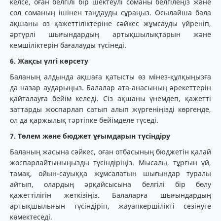
келсе, оған белгілі бір шектеулі соманы белгілеңіз және
сол соманың ішінен таңдауды сұраңыз. Осылайша бала
ақшаны өз қажеттіліктеріне сәйкес жұмсауды үйреніп,
әртүрлі шығындардың артықшылықтарын және
кемшіліктерін бағалауды түсінеді.
6. Жақсы үлгі көрсету
Баланың алдында ақшаға қатысты өз мінез-құлқыңызға
да назар аударыңыз. Балалар ата-анасының әрекеттерін
қайталауға бейім келеді. Сіз ақшаны үнемдеп, қажетті
заттарды жоспарлап сатып алып жүргеніңізді көргенде,
ол да қаржылық тәртіпке бейімделе түседі.
7. Төлем және бюджет ұғымдарын түсіндіру
Баланың жасына сәйкес, оған отбасының бюджетін қалай
жоспарлайтыныңызды түсіндіріңіз. Мысалы, тұрғын үй,
тамақ, ойын-сауыққа жұмсалатын шығындар туралы
айтып, олардың әрқайсысына белгілі бір бөлу
қажеттілігін жеткізіңіз. Балаларға шығындардың
артықшылығын түсіндіріп, жауапкершілікті сезінуге
көмектеседі.