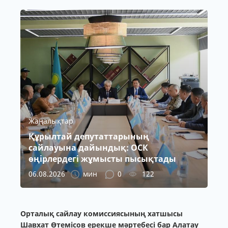
Жаңалықтар
Құрылтай депутаттарының
сайлауына дайындық: ОСК
өңірлердегі жұмысты пысықтады
06.08.2026
мин
0
122
Орталық сайлау комиссиясының хатшысы
Шавхат Өтемісов ерекше мәртебесі бар Алатау