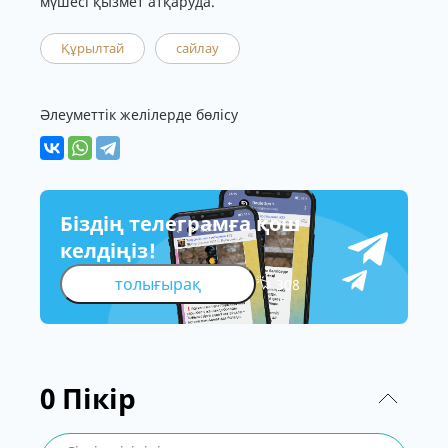
мүшесі қызмет атқаруда.
Құрылтай
сайлау
Әлеуметтік желілерде бөлісу
Біздің телеграмға қош
келдіңіз!
толығырақ
308
0
Пікір