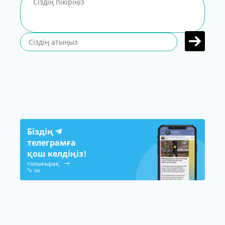
Біздің
телеграмға
қош келдіңіз!
толығырақ
308