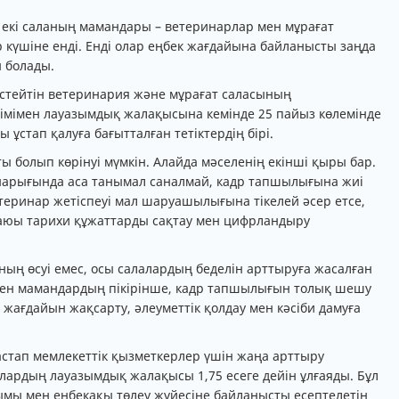
н екі саланың мамандары – ветеринарлар мен мұрағат
 күшіне енді. Енді олар еңбек жағдайына байланысты заңда
 болады.
істейтін ветеринария және мұрағат саласының
шімімен лауазымдық жалақысына кемінде 25 пайыз көлемінде
 ұстап қалуға бағытталған тетіктердің бірі.
сты болып көрінуі мүмкін. Алайда мәселенің екінші қыры бар.
нарығында аса танымал саналмай, кадр тапшылығына жиі
теринар жетіспеуі мал шаруашылығына тікелей әсер етсе,
заюы тарихи құжаттарды сақтау мен цифрландыру
ның өсуі емес, осы салалардың беделін арттыруға жасалған
нмен мамандардың пікірінше, кадр тапшылығын толық шешу
 жағдайын жақсарту, әлеуметтік қолдау мен кәсіби дамуға
стап мемлекеттік қызметкерлер үшін жаңа арттыру
олардың лауазымдық жалақысы 1,75 есеге дейін ұлғаяды. Бұл
зымы мен еңбекақы төлеу жүйесіне байланысты есептелетін