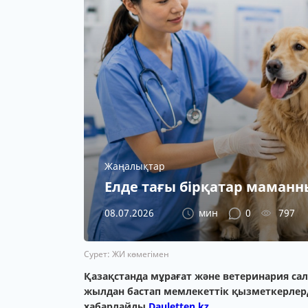
Жаңалықтар
Елде тағы бірқатар маманн
08.07.2026
мин
0
797
Сурет: ЖИ көмегімен
Қазақстанда мұрағат және ветеринария сал
жылдан бастап мемлекеттік қызметкерлер
хабарлайды
Dauletten.kz.