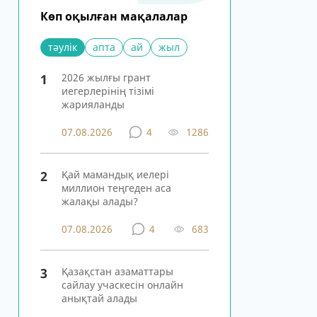
Көп оқылған мақалалар
тәулік
апта
ай
жыл
1
2026 жылғы грант
иегерлерінің тізімі
жарияланды
07.08.2026
4
1286
2
Қай мамандық иелері
миллион теңгеден аса
жалақы алады?
07.08.2026
4
683
3
Қазақстан азаматтары
сайлау учаскесін онлайн
анықтай алады