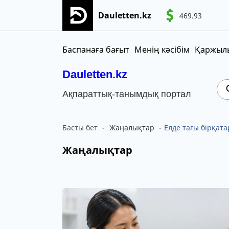
Dauletten.kz
469.93
Сіздің өтінішіңіз сәтті жіберілді, Рақме
CNY
MNT
KGS
Баспанаға бағыт
Менің кәсібім
Қаржылы
Dauletten.kz
Ақпараттық-танымдық портал
Басты бет
Жаңалықтар
Елде тағы бірқат
Жаңалықтар