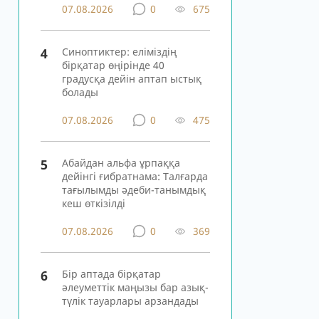
07.08.2026
0
675
4
Синоптиктер: еліміздің
бірқатар өңірінде 40
градусқа дейін аптап ыстық
болады
07.08.2026
0
475
5
Абайдан альфа ұрпаққа
дейінгі ғибратнама: Талғарда
тағылымды әдеби-танымдық
кеш өткізілді
07.08.2026
0
369
6
Бір аптада бірқатар
әлеуметтік маңызы бар азық-
түлік тауарлары арзандады