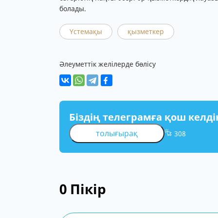
болады.
Үстемақы
қызметкер
Әлеуметтік желілерде бөлісу
Біздің телеграмға қош келді
толығырақ
308
0
Пікір