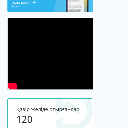
толығырақ
308
Қазір желіде отырғандар
120