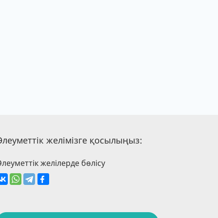
Әлеуметтік желімізге қосылыңыз:
Әлеуметтік желілерде бөлісу