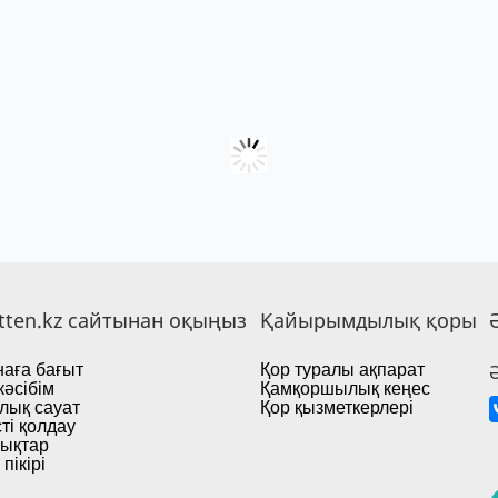
tten.kz сайтынан оқыңыз
Қайырымдылық қоры
аға бағыт
Қор туралы ақпарат
кәсібім
Қамқоршылық кеңес
лық сауат
Қор қызметкерлері
ті қолдау
ықтар
пікірі