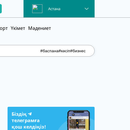
Астана
орт
Үкімет
Мәдениет
#баспана
#кәсіп
#бизнес
Біздің
телеграмға
қош келдіңіз!