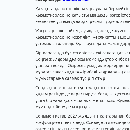
Қазақстанда көпшілік назар аудара бермейті
қызметкерлеріне қатысты маңызды өзгерістер
көзделген үстемақыларды ресми түрде алатын
Жаңа тәртіпке сәйкес, ауылдық жерде жұмыс 
қызметкерлеріне жергілікті мәслихаттың ше
үстемақы төленеді. Бұл – ауылдағы мамандарды
Бір қарағанда бұл өзгеріс тек екі салаға қаты
Соңғы жылдары дәл осы мамандықтар еңбек 
ұшырап келеді. Әсіресе ауылдық жерлерде ве
мұрағат саласында тәжірибелі кадрлардың а
жұмыстарына салмақ түсіріп отыр.
Сондықтан енгізілген үстемақыны тек жалақы
қадам ретінде де қарастыруға болады. Деге
үшін бір ғана қосымша ақы жеткіліксіз. Жұмыс
мүмкіндік беру де маңызды.
Сонымен қатар 2027 жылдың 1 қаңтарынан ба
коэффициенті енгізіледі. Соның нәтижесінде 
өзгерістің нақты әсері әр қызметкердің лауа