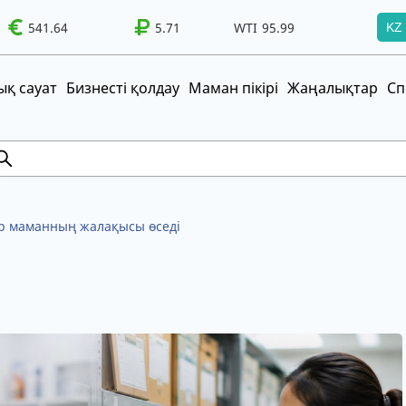
WTI
95.99
541.64
Brent
100.41
5.71
WTI
95.99
Brent
100.41
KZ
т!
UZS
TRY
қ сауат
Бизнесті қолдау
Маман пікірі
Жаңалықтар
Сп
ар маманның жалақысы өседі