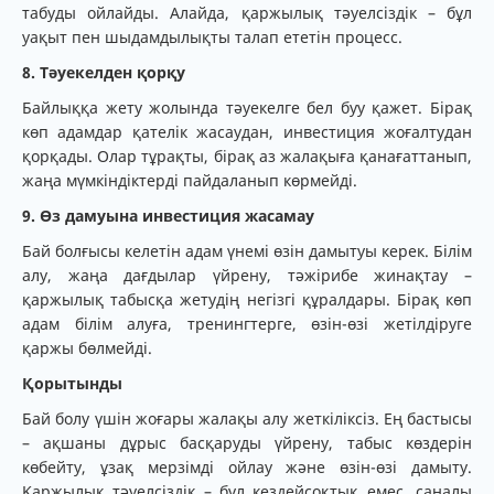
табуды ойлайды. Алайда, қаржылық тәуелсіздік – бұл
уақыт пен шыдамдылықты талап ететін процесс.
8. Тәуекелден қорқу
Байлыққа жету жолында тәуекелге бел буу қажет. Бірақ
көп адамдар қателік жасаудан, инвестиция жоғалтудан
қорқады. Олар тұрақты, бірақ аз жалақыға қанағаттанып,
жаңа мүмкіндіктерді пайдаланып көрмейді.
9. Өз дамуына инвестиция жасамау
Бай болғысы келетін адам үнемі өзін дамытуы керек. Білім
алу, жаңа дағдылар үйрену, тәжірибе жинақтау –
қаржылық табысқа жетудің негізгі құралдары. Бірақ көп
адам білім алуға, тренингтерге, өзін-өзі жетілдіруге
қаржы бөлмейді.
Қорытынды
Бай болу үшін жоғары жалақы алу жеткіліксіз. Ең бастысы
– ақшаны дұрыс басқаруды үйрену, табыс көздерін
көбейту, ұзақ мерзімді ойлау және өзін-өзі дамыту.
Қаржылық тәуелсіздік – бұл кездейсоқтық емес, саналы