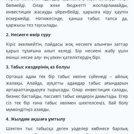
бөлмейді. Олар жеке бюджетті жоспарламайды,
инвестиция жасауды үйренбейді, қарызға кіру қаупін
ескермейді. Нәтижесінде, қанша табыс тапса да,
қаржысы тез таусылады.
2. Несиеге өмір сүру
Кіріс әкелмейтін, пайдасы жоқ несиеге алынған заттар
қарыз тұзағына алып келеді. Бір несиені жабу үшін
екінші несие алу- ең үлкен қателіктердің бірі.
3. Табыс көздерінің аз болуы
Орташа адам тек бір табыс көзіне сүйенеді – айлық
жалақы. Алайда, ауқатты адамдар табыс ағындарын
әртараптандыруға тырысады. Олар инвестиция салады,
бизнес бастайды, пассивті табыс көздерін дамытады. Егер
сіз тек бір ғана табыс көзімен шектелсеңіз, бай болу
мүмкіндігіңіз азаяды.
4. Жылдам ақшаға ұмтылу
Шектен тыс табысқа деген уәделер көбінесе барлық