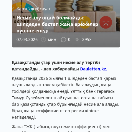
Қаржылық сауат
Несие алу оңай болмайды:
шілдеден бастап жаңа ережелер
күшіне енеді
07.03.2026
мин
0
2958
Қазақстандықтар үшін несие алу тәртібі
қатаңдайды, - деп хабарлайды
Dauletten.kz.
Қазақстанда 2026 жылғы 1 шілдеден бастап қарыз
алушылардың төлем қабілетін бағалаудың жаңа
тәсілдері қолданысқа енеді. Ұлттық банк төрағасы
Тимур Сүлейменовтің айтуынша, орташа табысы
бар қазақстандықтар бұрынғыдай несие ала алады,
бірақ жаңа коэффициенттер ресми кіріске
негізделеді.
Жаңа ТЖК (табысқа жүктеме коэффициенті) мен