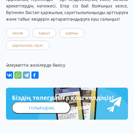
әрекеттердің нәтижесі. Егер сіз бай болғыңыз келсе,
бүгіннен бастап қаржылық сауаттылығыңызды арттыруға
және табыс көздерін әртараптандыруға күш салыңыз!
несие
қарыз
қаржы
қаржылық сауат
Әлеуметтік желілерде бөлісу
Біздің телеграмға қош келдіңіз!
толығырақ
308