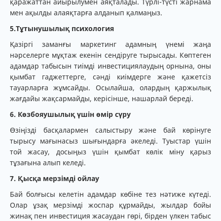
қаражаттан айырылумен аяқталады. Түрлі-түсті жарнама
мен ақылды алаяқтарға алданып қалмаңыз.
5.Тұтынушылық психология
Қазіргі заманғы маркетинг адамның үнемі жаңа
нәрселерге мұқтаж екенін сендіруге тырысады. Көптеген
адамдар табысын тиімді инвестициялаудың орнына, оны
қымбат гаджеттерге, сәнді киімдерге және қажетсіз
тауарларға жұмсайды. Осылайша, олардың қаржылық
жағдайы жақсармайды, керісінше, нашарлай береді.
6. Көзбояушылық үшін өмір сүру
Өзіңізді басқалармен салыстыру және бай көрінуге
тырысу мағынасыз шығындарға әкеледі. Туыстар үшін
той жасау, досыңыз үшін қымбат көлік міну қарыз
тұзағына алып келеді.
7. Қысқа мерзімді ойлау
Бай болғысы келетін адамдар көбіне тез нәтиже күтеді.
Олар ұзақ мерзімді жоспар құрмайды, жылдар бойы
жинақ пен инвестиция жасаудан гөрі, бірден үлкен табыс