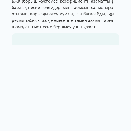
БЖК (борыш жүктемесі коэффициенті) азаматтың
барлық несие төлемдері мен табысын салыстыра
отырып, қарызды өтеу мүмкіндігін бағалайды. Бұл
ресми табысы жоқ немесе өте төмен азаматтарға
шамадан тыс несие берілмеу үшін қажет.
- Құжатқа тіркелген, МӘМС пен
зейнетақы аударымдары
жүргізілетін табыс болуы
маңызды. Сол кезде банктер
тұтынушылық, ипотекалық
немесе автонесиелерді беру
кезінде азаматтың тұрақты кірісі
бар екенін көріп, несие береді. Ал
қолма-қол табыс ресми
көрсетілмесе, банктер несие
беруге дайын болмайды, – деді
Тимур Сүлейменов.