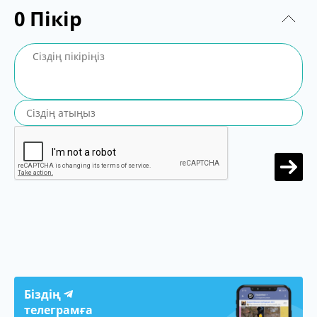
0
Пікір
Біздің
телеграмға