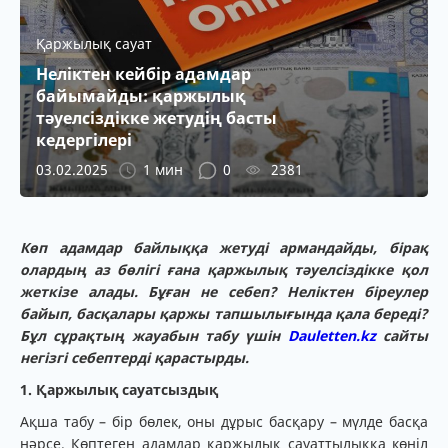
Қаржылық сауат
Неліктен кейбір адамдар
байымайды: қаржылық
тәуелсіздікке жетудің басты
кедергілері
03.02.2025
1 мин
0
2381
Көп адамдар байлыққа жетуді армандайды, бірақ
олардың аз бөлігі ғана қаржылық тәуелсіздікке қол
жеткізе алады. Бұған не себеп? Неліктен біреулер
байып, басқалары қаржы тапшылығында қала береді?
Бұл сұрақтың жауабын табу үшін
Dauletten.kz
сайты
негізгі себептерді қарастырды.
1. Қаржылық сауатсыздық
Ақша табу – бір бөлек, оны дұрыс басқару – мүлде басқа
нәрсе. Көптеген адамдар қаржылық сауаттылыққа көңіл