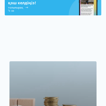
қош келдіңіз!
толығырақ
308