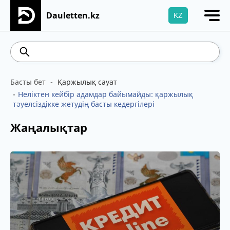
Dauletten.kz
KZ
Сіздің өтінішіңіз сәтті жіберілді, Рақмет!
469.93
541.64
5.71
Brent
Басты бет
Қаржылық сауат
Неліктен кейбір адамдар байымайды: қаржылық
тәуелсіздікке жетудің басты кедергілері
Жаңалықтар