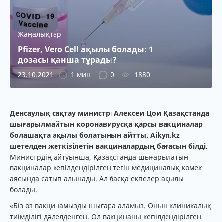
Жаңалықтар
Pfizer, Vero Cell ақылы болады: 1
дозасы қанша тұрады?
23.10.2021
1 мин
0
1880
Денсаулық сақтау министрі Алексей Цой Қазақстанда
шығарылмайтын коронавирусқа қарсы вакциналар
болашақта ақылы болатынын айтты. Aikyn.kz
шетелден жеткізілетін вакциналардың бағасын білді.
Министрдің айтуынша, Қазақстанда шығарылатын
вакциналар кепілдендірілген тегін медициналық көмек
аясында сатып алынады. Ал басқа екпелер ақылы
болады.
«Біз өз вакцинамызды шығара аламыз. Оның клиникалық
тиімділігі дәлелденген. Ол вакцинаны кепілдендірілген