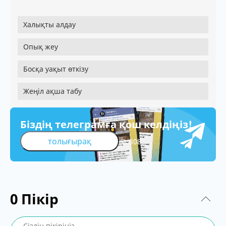
Халықты алдау
Опық жеу
Босқа уақыт өткізу
Жеңіл ақша табу
Біздің телеграмға қош келдіңіз!
толығырақ
308
0
Пікір