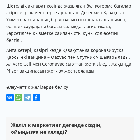
Шетелдік ақпарат көзінде жазылған бұл көтерме бағалар
әсіресе ірі клиенттерге арналған. Дегенмен Қазақстан
Үкіметі вакцинаның бір дозасын осыншаға алғанымен,
бөлшек саудадағы бағасы салыққа, логистикаға,
көрсетілген қызметке байланысты құны сәл өсетіні
белгілі.
Айта кетері, қазіргі кезде Қазақстанда коронавирусқа
қарсы екі вакцина – QazVac пен Спутник V шығарылады.
Ал Vero Cell мен CoronaVac сырттан жеткізіледі. Жақында
Pfizer вакцинасын жеткізу жоспарланды.
Әлеуметтік желілерде бөлісу
Желілік маркетинг дегенде сіздің
ойыңызға не келеді?