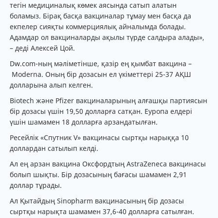
тегін медициналық көмек аясында сатып алатын
боламыз. Бірақ басқа вакциналар тұмау мен басқа да
екпелер сияқты коммерциялық айналымда болады.
Адамдар ол вакциналарды ақылы түрде салдыра алады»,
– деді Алексей Цой.
Dw.com-ның мәліметінше, қазір ең қымбат вакцина –
Moderna. Оның бір дозасын ел үкіметтері 25-37 АҚШ
долларына алып келген.
Biotech және Pfizer вакциналарының алғашқы партиясын
бір дозасы үшін 19,50 долларға сатқан. Еуропа елдері
үшін шамамен 18 долларға арзандатылған.
Ресейлік «Спутник V» вакцинасы сыртқы нарыққа 10
доллардан сатылып келді.
Ал ең арзан вакцина Оксфордтың AstraZeneca вакцинасы
болып шықты. Бір дозасының бағасы шамамен 2,91
доллар тұрады.
Ал Қытайдың Sinopharm вакцинасының бір дозасы
сыртқы нарықта шамамен 37,6-40 долларға сатылған.