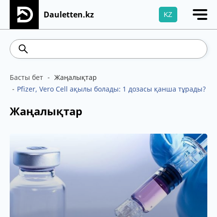
Dauletten.kz
KZ
Сіздің өтінішіңіз сәтті жіберілді, Рақмет!
5.73
Brent
100.41
WTI
95.99
467.48
5
Басты бет
Жаңалықтар
Pfizer, Vero Cell ақылы болады: 1 дозасы қанша тұрады?
Жаңалықтар