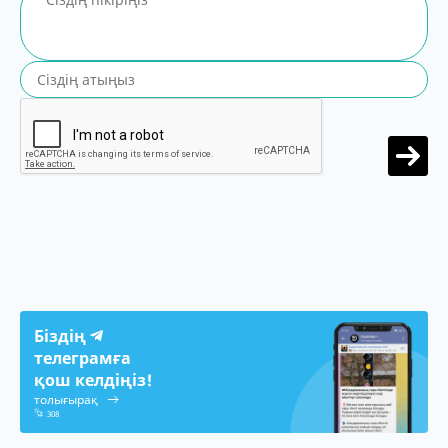
Біздің
телеграмға
қош келдіңіз!
толығырақ
308