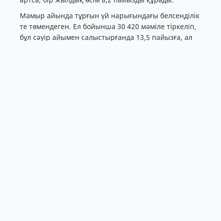
Мамыр айында тұрғын үй нарығындағы белсенділік
те төмендеген. Ел бойынша 30 420 мәміле тіркеліп,
бұл сәуір айымен салыстырғанда 13,5 пайызға, ал
өткен жылдың сәйкес кезеңімен салыстырғанда 10,5
пайызға аз.
Сарапшылар мұны ипотекалық шарттардың
өзгеруімен, соның ішінде Отбасы банкіндегі аралық
қарыз мөлшерлемесінің 8,5 пайызға дейін
көтерілуімен және зейнетақы жинақтарын
пайдалану талаптарының қатаюымен
байланыстырады.
Өңірлер бойынша жаңа тұрғын үйдің орташа
бағасы: – Астана – 614 366 тг/м² (-0,2%); – Шымкент –
502 544 тг/м² (-0,8%); – Алматы – 877 397 тг/м²
(+2,3%).
Эконом
тұрғын үй