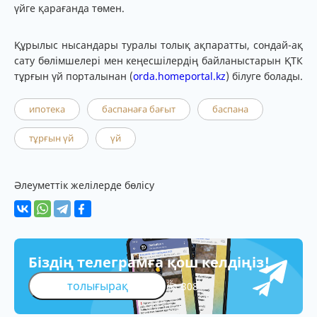
үйге қарағанда төмен.
Құрылыс нысандары туралы толық ақпаратты, сондай-ақ
сату бөлімшелері мен кеңесшілердің байланыстарын ҚТК
тұрғын үй порталынан (
orda.homeportal.kz
) білуге болады.
ипотека
баспанаға бағыт
баспана
тұрғын үй
үй
Әлеуметтік желілерде бөлісу
Біздің телеграмға қош келдіңіз!
толығырақ
308