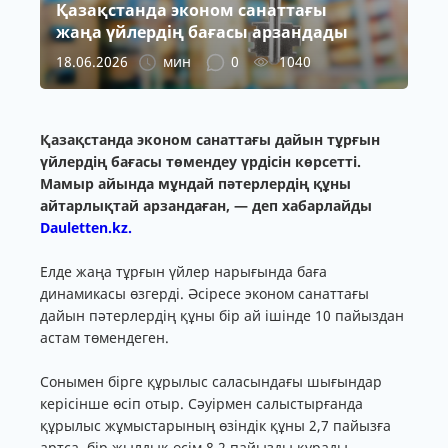
Қазақстанда эконом санаттағы
жаңа үйлердің бағасы арзандады
18.06.2026
мин
0
1040
Қазақстанда эконом санаттағы дайын тұрғын
үйлердің бағасы төмендеу үрдісін көрсетті.
Мамыр айында мұндай пәтерлердің құны
айтарлықтай арзандаған, — деп хабарлайды
Dauletten.kz.
Елде жаңа тұрғын үйлер нарығында баға
динамикасы өзгерді. Әсіресе эконом санаттағы
дайын пәтерлердің құны бір ай ішінде 10 пайыздан
астам төмендеген.
Сонымен бірге құрылыс саласындағы шығындар
керісінше өсіп отыр. Сәуірмен салыстырғанда
құрылыс жұмыстарының өзіндік құны 2,7 пайызға
артса, бір жылдық өсім 8,2 пайызды құрады.