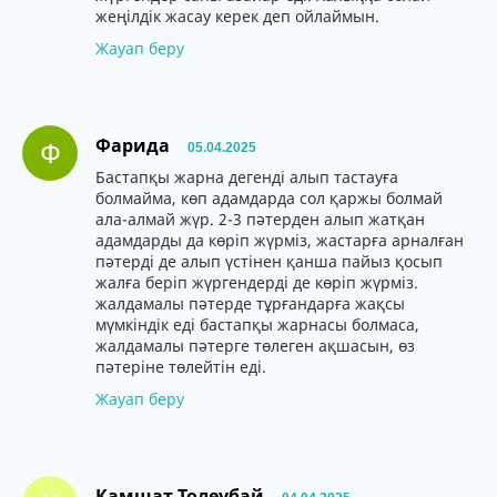
жеңілдік жасау керек деп ойлаймын.
Жауап беру
Фарида
Ф
05.04.2025
Бастапқы жарна дегенді алып тастауға
болмайма, көп адамдарда сол қаржы болмай
ала-алмай жүр. 2-3 пәтерден алып жатқан
адамдарды да көріп жүрміз, жастарға арналған
пәтерді де алып үстінен қанша пайыз қосып
жалға беріп жүргендерді де көріп жүрміз.
жалдамалы пәтерде тұрғандарға жақсы
мүмкіндік еді бастапқы жарнасы болмаса,
жалдамалы пәтерге төлеген ақшасын, өз
пәтеріне төлейтін еді.
Жауап беру
Камшат Толеубай