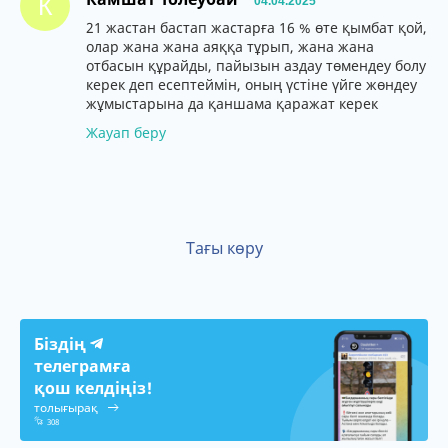
К
04.04.2025
21 жастан бастап жастарға 16 % өте қымбат қой,
олар жана жана аяққа тұрып, жана жана
отбасын құрайды, пайызын аздау төмендеу болу
керек деп есептеймін, оның үстіне үйге жөндеу
жұмыстарына да қаншама қаражат керек
Жауап беру
Тағы көру
Біздің
телеграмға
қош келдіңіз!
толығырақ
308