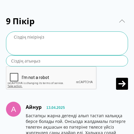
9
Пікір
Айнур
А
13.04.2025
Бастапқы жарна дегенді алып тастап халыққа
берсе болады ғой. Онсызда жалдамалы пәтерге
төлеген ақшасын өз пәтеріне төлесе үйсіз
жүргендер саны азайар еді. Халыққа солай