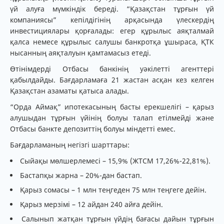
үй алуға мүмкіндік береді. “Қазақстан тұрғын үй
компаниясы” кепілдігінің арқасында үлескердің
инвестициялары қорғалады: егер құрылыс аяқталмай
қалса немесе құрылыс салушы банкротқа ұшыраса, ҚТК
нысанның аяқталуын қамтамасыз етеді.
Өтінімдерді Отбасы банкінің уәкілетті агенттері
қабылдайды. Бағдарламаға 21 жастан асқан кез келген
Қазақстан азаматы қатыса алады.
“Орда Аймақ” ипотекасының басты ерекшелігі – қарыз
алушыдан тұрғын үйінің болуы талап етілмейді және
Отбасы банкте депозиттің болуы міндетті емес.
Бағдарламаның негізгі шарттары:
Сыйақы мөлшерлемесі – 15,9% (ЖТСМ 17,26%-22,81%).
Бастапқы жарна – 20%-дан бастап.
Қарыз сомасы – 1 млн теңгеден 75 млн теңгеге дейін.
Қарыз мерзімі – 12 айдан 240 айға дейін.
Салынып жатқан тұрғын үйдің бағасы дайын тұрғын