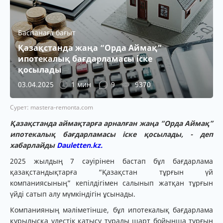
Баспанаға бағыт
Қазақстанда жаңа “Орда Аймақ”
ипотекалық бағдарламасы іске
қосылады
03.04.2025
1 мин
9
9370
Сурет: mastera-remonta.com
Қазақстанда аймақтарға арналған жаңа “Орда Аймақ”
ипотекалық бағдарламасы іске қосылады, - деп
хабарлайды
Dauletten.kz.
2025 жылдың 7 сәуірінен бастап бұл бағдарлама
қазақстандықтарға “Қазақстан тұрғын үй
компаниясының” кепілдігімен салынып жатқан тұрғын
үйді сатып алу мүмкіндігін ұсынады.
Компанияның мәліметінше, бұл ипотекалық бағдарлама
құрылысқа үлестік қатысу туралы шарт бойынша тұрғын