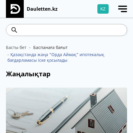
Dauletten.kz
KZ
Сіздің өтінішіңіз сәтті жіберілді, Рақмет!
469.93
541.64
5.71
Brent
100.41
WTI
Басты бет
Баспанаға бағыт
Қазақстанда жаңа “Орда Аймақ” ипотекалық
бағдарламасы іске қосылады
Жаңалықтар