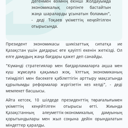
Дегенмен өзімнің екінші Жолдауымда
экономикалық серпінге бастайтын
жаңа шараларды ұсынатын боламын",
- деді Тоқаев үкіметтің кеңейтілген
отырысында.
Президент экономикасы шикізаттық сипатқа ие
Қазақстан үшін дағдарыс өте қауіпті екенін жеткізді. Ол
елге дамудың жаңа бағдары қажет деп санайды.
"Күмәнді стратегиялар мен бағдарламаларға ақша мен
күш жұмсауға қақымыз жоқ. Ұлттық экономиканың
тиімділігі мен бәсекеге қабілеттігін арттыру мақсатында
құрылымды реформалар жүргізетін кез келді", - деді
мемлекет басшысы.
Айта кетсек, 10 шілдеде президенттің төрағалығымен
үкіметтің кеңейтілген отырысы өтті. Жиында
Қазақстанның әлеуметтік-экономикалық дамуының
қорытындылары мен жыл соңына дейін орындалатын
міндеттер қаралды.