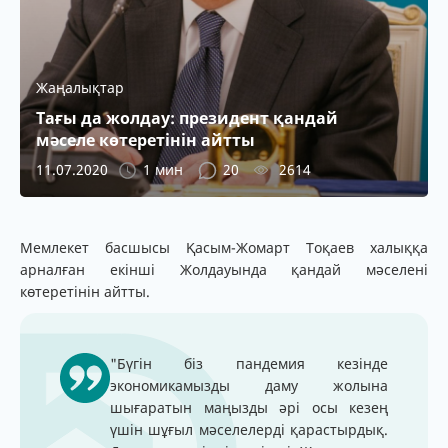
Жаңалықтар
Тағы да жолдау: президент қандай
мәселе көтеретінін айтты
11.07.2020
1 мин
20
2614
Мемлекет басшысы Қасым-Жомарт Тоқаев халыққа
арналған екінші Жолдауында қандай мәселені
көтеретінін айтты.
"Бүгін біз пандемия кезінде
экономикамызды даму жолына
шығаратын маңызды әрі осы кезең
үшін шұғыл мәселелерді қарастырдық.