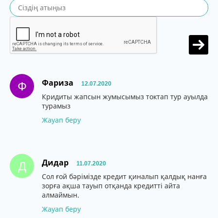
Фариза
Ф
12.07.2020
Кридиты жапсын жумысымыз токтап тур ауылда
турамыз
Жауап беру
Дидар
Д
11.07.2020
Сол ғой бәрімізде кредит қиналып қалдық нанға
зорға ақша тауып отқанда кредитті айта
алмаймын.
Жауап беру