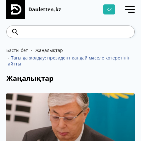
Dauletten.kz
KZ
Сіздің өтінішіңіз сәтті жіберілді, Рақмет!
5.78
Brent
100.41
WTI
95.99
469.85
5
Басты бет
Жаңалықтар
Тағы да жолдау: президент қандай мәселе көтеретінін
айтты
Жаңалықтар