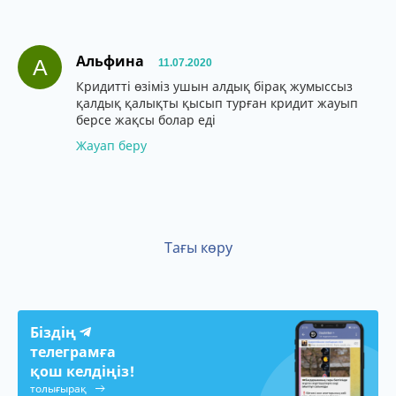
Альфина
А
11.07.2020
Кридитті өзіміз ушын алдық бірақ жумыссыз
қалдық қалықты қысып турған кридит жауып
берсе жақсы болар еді
Жауап беру
Тағы көру
Біздің
телеграмға
қош келдіңіз!
толығырақ