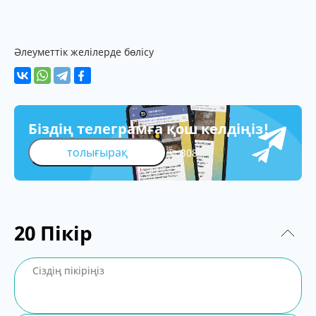
Әлеуметтік желілерде бөлісу
Біздің телеграмға қош келдіңіз!
толығырақ
308
20
Пікір