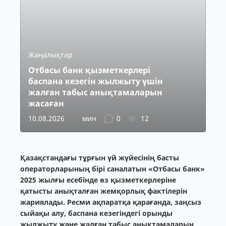
Жаңалықтар
Отбасы банк қызметкерлері
баспана кезегін жылжыту үшін
жалған табыс анықтамаларын
жасаған
10.08.2026
мин
0
12
Қазақстандағы тұрғын үй жүйесінің басты
операторларының бірі саналатын «Отбасы банк»
2025 жылғы есебінде өз қызметкерлеріне
қатысты анықталған жемқорлық фактілерін
жариялады. Ресми ақпаратқа қарағанда, заңсыз
сыйақы алу, баспана кезегіндегі орынды
жылжыту және жалған табыс анықтамаларын