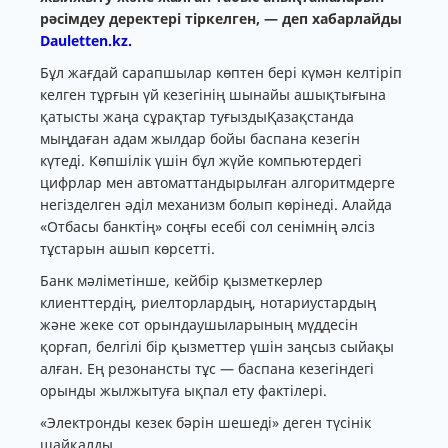
рәсімдеу деректері тіркелген, — деп хабарлайды
Dauletten.kz.
Бұл жағдай сарапшылар көптен бері күмән келтіріп
келген тұрғын үй кезегінің шынайы ашықтығына
қатысты жаңа сұрақтар туғыздыҚазақстанда
мыңдаған адам жылдар бойы баспана кезегін
күтеді. Көпшілік үшін бұл жүйе компьютердегі
цифрлар мен автоматтандырылған алгоритмдерге
негізделген әділ механизм болып көрінеді. Алайда
«Отбасы банктің» соңғы есебі сол сенімнің әлсіз
тұстарын ашып көрсетті.
Банк мәліметінше, кейбір қызметкерлер
клиенттердің, риелторлардың, нотариустардың
және жеке сот орындаушыларының мүддесін
қорғап, белгілі бір қызметтер үшін заңсыз сыйақы
алған. Ең резонансты тұс — баспана кезегіндегі
орынды жылжытуға ықпал ету фактілері.
«Электронды кезек бәрін шешеді» деген түсінік
шайқалды