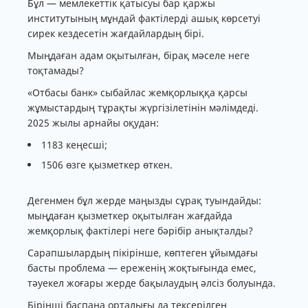
Бұл — мемлекеттік қатысуы бар қаржы
институтының мұндай фактілерді ашық көрсетуі
сирек кездесетін жағдайлардың бірі.
Мыңдаған адам оқытылған, бірақ мәселе неге
тоқтамады?
«Отбасы банк» сыбайлас жемқорлыққа қарсы
жұмыстардың тұрақты жүргізілетінін мәлімдеді.
2025 жылы арнайы оқудан:
1183 кеңесші;
1506 өзге қызметкер өткен.
Дегенмен бұл жерде маңызды сұрақ туындайды:
мыңдаған қызметкер оқытылған жағдайда
жемқорлық фактілері неге бәрібір анықталды?
Сарапшылардың пікірінше, көптеген ұйымдағы
басты проблема — ереженің жоқтығында емес,
тәуекел жоғары жерде бақылаудың әлсіз болуында.
Бірінші баспана орталығы да тексерілген