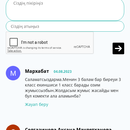
Мархабат
М
04.08.2023
Саламатсыздарма.Менин 3 балам бар биреуи 3
класс екиншиси 1 класс барады озим
жумыссызбын.Жолдасым жумыс жасайды мен
бул комекти ала аламынба?
Жауап беру
Селгазинова Аксана Маулетханова