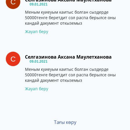
С
09.01.2021
Меным куиеуым каитыс болган сыздерде
50000тенге беретдит сол распа берылсе оны
кандай дакумент откыземыз
Жауап беру
Селгазинова Аксана Маулетханова
С
09.01.2021
Меным куиеуым каитыс болган сыздерде
50000тенге беретдит сол распа берылсе оны
кандай дакумент откыземыз
Жауап беру
Тағы көру