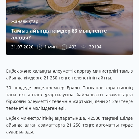
Жаңалықтар
Тамыз айында кімдер 63 мың теңге
алады?
31.07.2020
1 мин
493
39104
Еңбек және халықты әлеуметтік қорғау министрлігі тамыз
айында кімдерге 21 250 теңге төленетінін айтты.
30 шілдеде вице-премьер Ералы Тоғжанов карантиннің
тағы екі аптаға ұзартылуына байланысты азаматтарға
біржолғы әлеуметтік төлемнің жартысы, яғни 21 250 теңге
төленетінін мәлімдеген еді.
Еңбек министрлігінің ақпаратынша, 42500 теңгені шілде
айында алған азаматтарға 21 250 теңге автоматты түрде
аударылады.