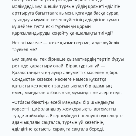
мәлімдеді. Бұл шешім тұрғын үйдің қолжетімділігін
арттыруға бағытталғанымен, қоғамда басқа сұрақ
туындауы мүмкін: кезек жүйесінің әділдігіне күмән
күшейген тұста ескі тұрғын үй қорын
қаржыландыруды кеңейту қаншалықты тиімді?
Негізгі мәселе — жеке қызметкер ме, әлде жүйелік
тәуекел ме?
Бұл оқиғаны тек бірнеше қызметкердің тәртіп бұзуы
ретінде қарастыру оңай. Бірақ тұрғын үй —
Қазақстандағы ең ауыр әлеуметтік мәселенің бірі.
Сондықтан кезекке, несиеге немесе құжатқа
қатысты кез келген заңсыз ықпал бір адамның
емес, мыңдаған отбасының мүмкіндігіне әсер етеді.
«Отбасы банктің» есебі маңызды бір шындықты
көрсетті: цифрландыру жемқорлықты автоматты
түрде жоймайды. Егер жүйедегі шешуші нүктелерге
адам ықпалы сақталса, тұрғын үй кезегінің
әділдігіне қатысты сұрақ та сақтала береді.