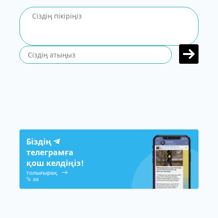
Біздің
телеграмға
қош келдіңіз!
толығырақ
308