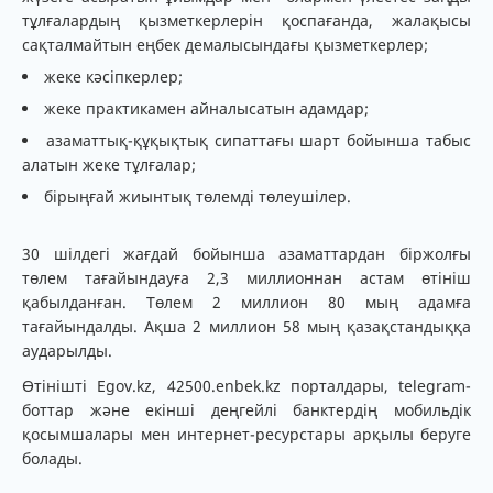
тұлғалардың қызметкерлерін қоспағанда, жалақысы
сақталмайтын еңбек демалысындағы қызметкерлер;
жеке кәсіпкерлер;
жеке практикамен айналысатын адамдар;
азаматтық-құқықтық сипаттағы шарт бойынша табыс
алатын жеке тұлғалар;
бірыңғай жиынтық төлемді төлеушілер.
30 шілдегі жағдай бойынша азаматтардан біржолғы
төлем тағайындауға 2,3 миллионнан астам өтініш
қабылданған. Төлем 2 миллион 80 мың адамға
тағайындалды. Ақша 2 миллион 58 мың қазақстандыққа
аударылды.
Өтінішті Egov.kz, 42500.enbek.kz порталдары, telegram-
боттар және екінші деңгейлі банктердің мобильдік
қосымшалары мен интернет-ресурстары арқылы беруге
болады.