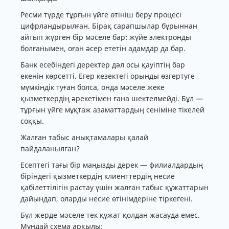
Ресми түрде тұрғын үйге өтініш беру процесі
цифрландырылған. Бірақ сарапшылар бұрыннан
айтып жүрген бір мәселе бар: жүйе электронды
болғанымен, оған әсер ететін адамдар да бар.
Банк есебіндегі деректер дәл осы қауіптің бар
екенін көрсетті. Егер кезектегі орынды өзгертуге
мүмкіндік туған болса, онда мәселе жеке
қызметкердің әрекетімен ғана шектелмейді. Бұл —
тұрғын үйге мұқтаж азаматтардың сеніміне тікелей
соққы.
Жалған табыс анықтамалары қалай
пайдаланылған?
Есептегі тағы бір маңызды дерек — филиалдардың
біріндегі қызметкердің клиенттердің несие
қабілеттілігін растау үшін жалған табыс құжаттарын
дайындап, оларды несие өтінімдеріне тіркегені.
Бұл жерде мәселе тек құжат қолдан жасауда емес.
Мұндай схема арқылы: