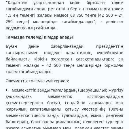
"Карантин ұзартылғаннан кейін біржолғы төлем
тағайындауға алғаш рет өтініш берген азаматтарға төлем
1,5 ең төменгі жалақы немесе 63 750 теңге (42 500 + 21
250 теңге) мөлшерінде тағайындалады", - делінген
ведомствоның сайтында.
Тамызда төлемді кімдер алады
Бұған дейін хабарланғандай, президенттің
тапсырмасымен шілдеде карантиннің күшейтілуіне
байланысты кірісін жоғалтқан қазақстандықтарға ең
төменгі жалақы – 42 500 теңге мөлшерінде біржолғы
төлем тағайындалады.
Әлеуметтік төлемге үміткерлер:
мемлекеттік заңды тұлғалардың (шаруашылық жүргізу
құқығындағы мемлекеттік кәсіпорындардың
қызметкерлерінен басқа), сондай-ақ акциялары мен
жарғылық капиталындағы қатысу үлестерінің 100%-ы
мемлекетке тиесілі заңды тұлғалардың, екінші деңгейлі
банктердің, банк операцияларының жекелеген түрлерін
жүзеге асыратын ұйымдар мен олармен үлестес заңды