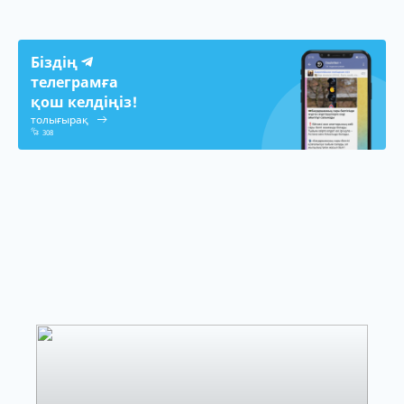
Біздің
телеграмға
қош келдіңіз!
толығырақ
308