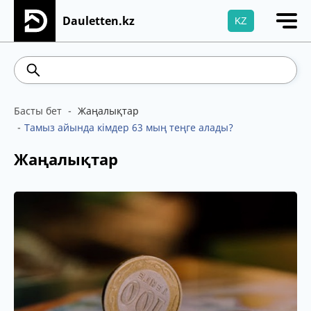
Dauletten.kz
KZ
Сіздің өтінішіңіз сәтті жіберілді, Рақмет!
469.93
541.64
5.71
Brent
100.41
Басты бет
Жаңалықтар
Тамыз айында кімдер 63 мың теңге алады?
Жаңалықтар