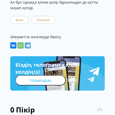
Ал бұл сұраққа қоғам қазір бұрынғыдан да қатты
жауап күтеді.
Банк
баспана
Әлеуметтік желілерде бөлісу
Біздің телеграмға қош
келдіңіз!
толығырақ
308
0
Пікір