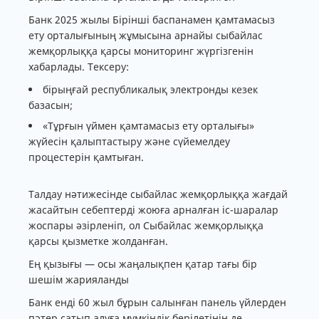
Банк 2025 жылы Бірінші баспанамен қамтамасыз
ету орталығының жұмысына арнайы сыбайлас
жемқорлыққа қарсы мониторинг жүргізгенін
хабарлады. Тексеру:
бірыңғай республикалық электронды кезек
базасын;
«Тұрғын үймен қамтамасыз ету орталығы»
жүйесін қалыптастыру және сүйемелдеу
процестерін қамтыған.
Талдау нәтижесінде сыбайлас жемқорлыққа жағдай
жасайтын себептерді жоюға арналған іс-шаралар
жоспары әзірленіп, ол Сыбайлас жемқорлыққа
қарсы қызметке жолданған.
Ең қызығы — осы жаңалықпен қатар тағы бір
шешім жарияланды
Банк енді 60 жыл бұрын салынған панель үйлерден
пәтер сатып алуға мүмкіндік берілетінін де