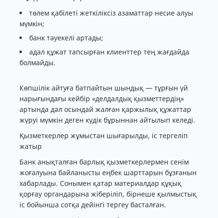
төлем қабілеті жеткіліксіз азаматтар несие алуы
мүмкін;
банк тәуекелі артады;
адал құжат тапсырған клиенттер тең жағдайда
болмайды.
Көпшілік айтуға батпайтын шындық — тұрғын үй
нарығындағы кейбір «делдалдық қызметтердің»
артында дәл осындай жалған қаржылық құжаттар
жүруі мүмкін деген күдік бұрыннан айтылып келеді.
Қызметкерлер жұмыстан шығарылды, іс тергеліп
жатыр
Банк анықталған барлық қызметкерлермен сенім
жоғалуына байланысты еңбек шарттарын бұзғанын
хабарлады. Сонымен қатар материалдар құқық
қорғау органдарына жіберіліп, бірнеше қылмыстық
іс бойынша сотқа дейінгі тергеу басталған.