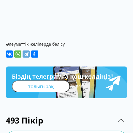
Әлеуметтік желілерде бөлісу
Біздің телеграмға қош келдіңіз!
толығырақ
308
493
Пікір