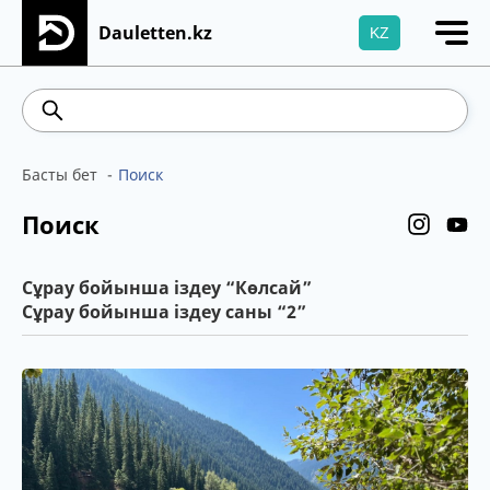
Dauletten.kz
KZ
Сіздің өтінішіңіз сәтті жіберілді, Рақмет!
467.48
539.52
5.73
Brent
100.41
WTI
Басты бет
Поиск
Поиск
Сұрау бойынша іздеу “Көлсай”
Сұрау бойынша іздеу саны “2”