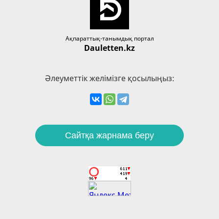
Ақпараттық-танымдық портал
Dauletten.kz
Әлеуметтік желімізге қосылыңыз:
Сайтқа жарнама беру