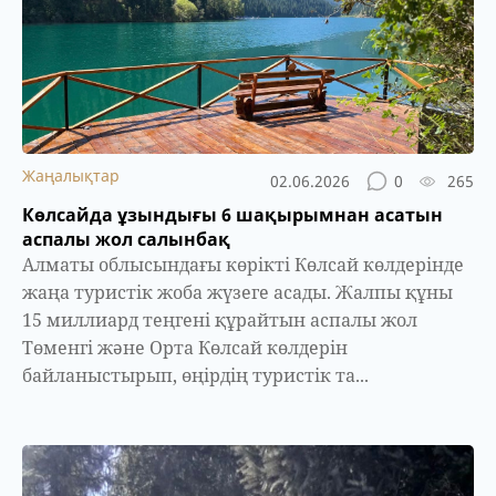
Жаңалықтар
02.06.2026
0
265
Көлсайда ұзындығы 6 шақырымнан асатын
аспалы жол салынбақ
Алматы облысындағы көрікті Көлсай көлдерінде
жаңа туристік жоба жүзеге асады. Жалпы құны
15 миллиард теңгені құрайтын аспалы жол
Төменгі және Орта Көлсай көлдерін
байланыстырып, өңірдің туристік та...