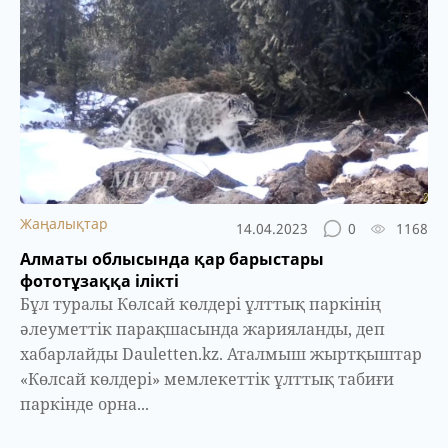
Жаңалықтар
14.04.2023
0
1168
Алматы облысында қар барыстары
фототұзаққа ілікті
Бұл туралы Көлсай көлдері ұлттық паркінің
әлеуметтік парақшасында жарияланды, деп
хабарлайды Dauletten.kz. Аталмыш жыртқыштар
«Көлсай көлдері» мемлекеттік ұлттық табиғи
паркінде орна...