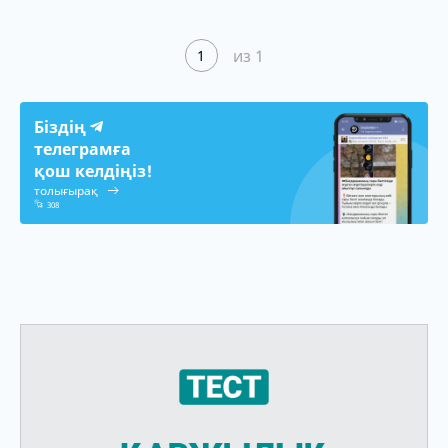
из 1
1
Біздің
телеграмға
қош келдіңіз!
толығырақ
308