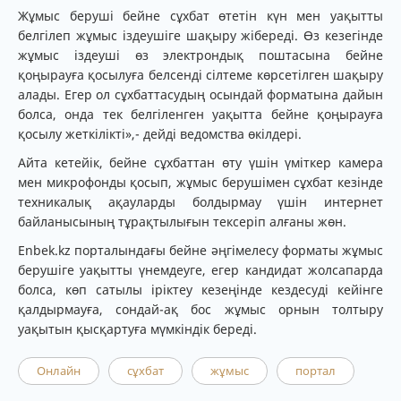
Жұмыс беруші бейне сұхбат өтетін күн мен уақытты
белгілеп жұмыс іздеушіге шақыру жібереді. Өз кезегінде
жұмыс іздеуші өз электрондық поштасына бейне
қоңырауға қосылуға белсенді сілтеме көрсетілген шақыру
алады. Егер ол сұхбаттасудың осындай форматына дайын
болса, онда тек белгіленген уақытта бейне қоңырауға
қосылу жеткілікті»,- дейді ведомства өкілдері.
Айта кетейік, бейне сұхбаттан өту үшін үміткер камера
мен микрофонды қосып, жұмыс берушімен сұхбат кезінде
техникалық ақауларды болдырмау үшін интернет
байланысының тұрақтылығын тексеріп алғаны жөн.
Enbek.kz порталындағы бейне әңгімелесу форматы жұмыс
берушіге уақытты үнемдеуге, егер кандидат жолсапарда
болса, көп сатылы іріктеу кезеңінде кездесуді кейінге
қалдырмауға, сондай-ақ бос жұмыс орнын толтыру
уақытын қысқартуға мүмкіндік береді.
Онлайн
сұхбат
жұмыс
портал