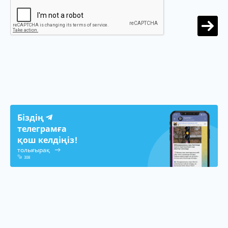
Біздің
телеграмға
қош келдіңіз!
толығырақ
308