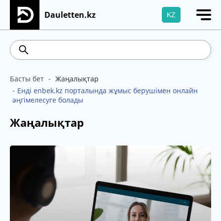
Dauletten.kz
KZ
Сіздің өтінішіңіз сәтті жіберілді, Рақмет!
539.52
5.73
Brent
100.41
WTI
95.99
4
Басты бет
Жаңалықтар
Енді enbek.kz порталында жұмыс берушімен онлайн
әңгімелесуге болады
Жаңалықтар