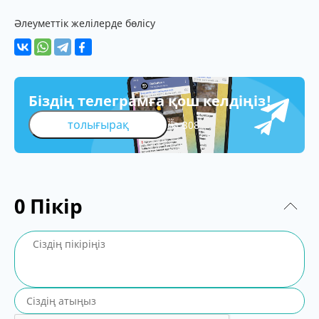
Әлеуметтік желілерде бөлісу
Біздің телеграмға қош келдіңіз!
толығырақ
308
0
Пікір