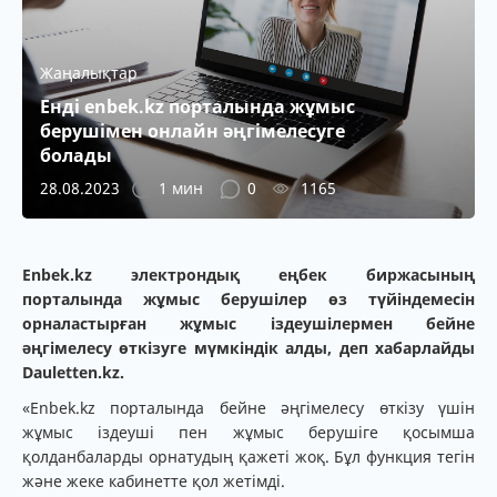
Жаңалықтар
Енді enbek.kz порталында жұмыс
берушімен онлайн әңгімелесуге
болады
28.08.2023
1 мин
0
1165
Enbek.kz электрондық еңбек биржасының
порталында жұмыс берушілер өз түйіндемесін
орналастырған жұмыс іздеушілермен бейне
әңгімелесу өткізуге мүмкіндік алды, деп хабарлайды
Dauletten.kz.
«Enbek.kz порталында бейне әңгімелесу өткізу үшін
жұмыс іздеуші пен жұмыс берушіге қосымша
қолданбаларды орнатудың қажеті жоқ. Бұл функция тегін
және жеке кабинетте қол жетімді.