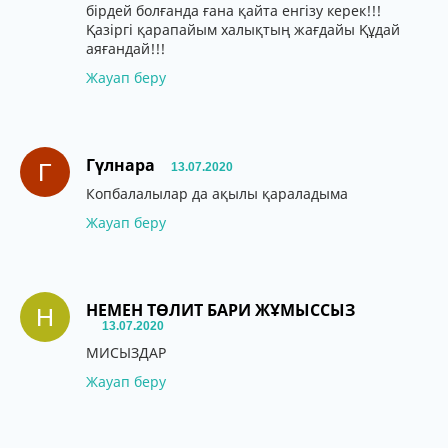
бірдей болғанда ғана қайта енгізу керек!!!
Қазіргі қарапайым халықтың жағдайы Құдай
аяғандай!!!
Жауап беру
Гүлнара
Г
13.07.2020
Копбалалылар да ақылы қараладыма
Жауап беру
НЕМЕН ТӨЛИТ БАРИ ЖҰМЫССЫЗ
Н
13.07.2020
МИСЫЗДАР
Жауап беру