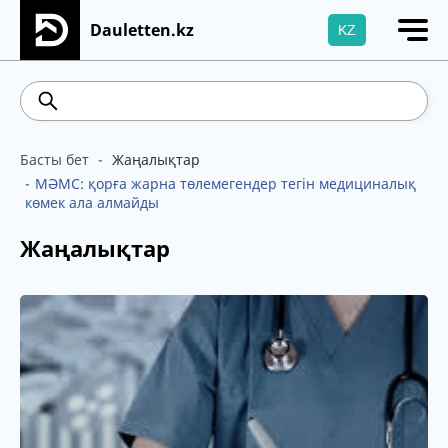
Dauletten.kz
KZ
Сіздің өтінішіңіз сәтті жіберілді, Рақмет!
542.16
5.78
Brent
100.41
WTI
95.99
4
Басты бет
Жаңалықтар
МӘМС: қорға жарна төлемегендер тегін медициналық
көмек ала алмайды
Жаңалықтар