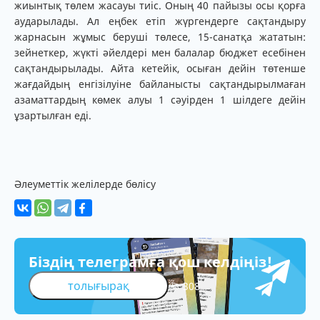
жиынтық төлем жасауы тиіс. Оның 40 пайызы осы қорға
аударылады. Ал еңбек етіп жүргендерге сақтандыру
жарнасын жұмыс беруші төлесе, 15-санатқа жататын:
зейнеткер, жүкті әйелдері мен балалар бюджет есебінен
сақтандырылады. Айта кетейік, осыған дейін төтенше
жағдайдың енгізілуіне байланысты сақтандырылмаған
азаматтардың көмек алуы 1 сәуірден 1 шілдеге дейін
ұзартылған еді.
Әлеуметтік желілерде бөлісу
Біздің телеграмға қош келдіңіз!
толығырақ
308