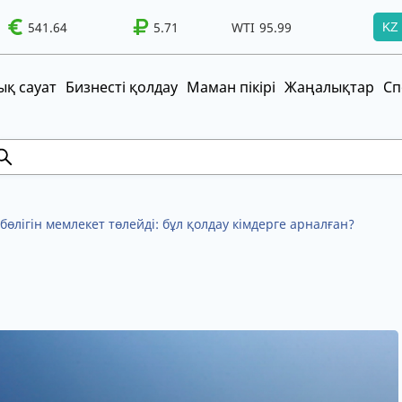
541.64
WTI
95.99
Brent
5.71
100.41
WTI
95.99
Brent
100.41
KZ
т!
UZS
TRY
қ сауат
Бизнесті қолдау
Маман пікірі
Жаңалықтар
Сп
өлігін мемлекет төлейді: бұл қолдау кімдерге арналған?