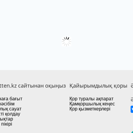
tten.kz сайтынан оқыңыз
Қайырымдылық қоры
аға бағыт
Қор туралы ақпарат
кәсібім
Қамқоршылық кеңес
лық сауат
Қор қызметкерлері
ті қолдау
ықтар
пікірі