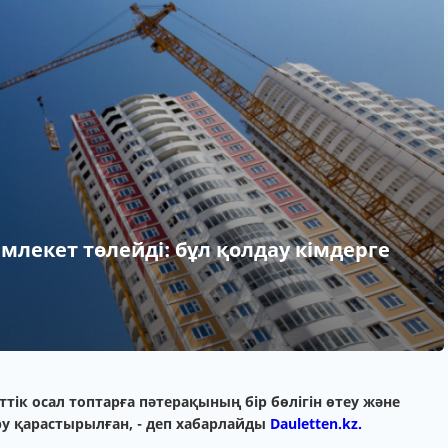
млекет төлейді: бұл қолдау кімдерге
ттік осал топтарға пәтерақының бір бөлігін өтеу және
ру қарастырылған, - деп хабарлайды
Dauletten.kz.