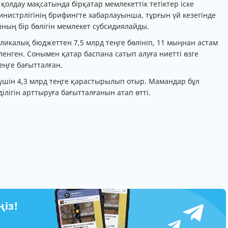
қолдау мақсатында бірқатар мемлекеттік тетіктер іске
истрлігінің брифингте хабарлауынша, тұрғын үй кезегінде
ның бір бөлігін мемлекет субсидиялайды.
ликалық бюджеттен 7,5 млрд теңге бөлініп, 11 мыңнан астам
енген. Сонымен қатар баспана сатып алуға ниетті өзге
еңге бағытталған.
үшін 4,3 млрд теңге қарастырылып отыр. Мамандар бұл
лігін арттыруға бағытталғанын атап өтті.
ңіз!