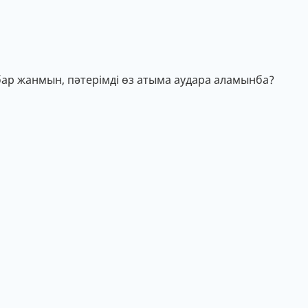
 бар жанмын, пәтерімді өз атыма аудара аламынба?