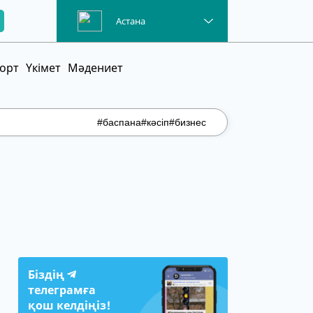
Астана
орт
Үкімет
Мәдениет
#баспана
#кәсіп
#бизнес
Біздің
телеграмға
қош келдіңіз!