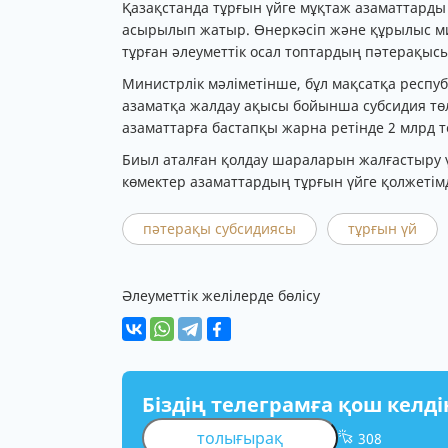
Қазақстанда тұрғын үйге мұқтаж азаматтарды 
асырылып жатыр. Өнеркәсіп және құрылыс мин
тұрған әлеуметтік осал топтардың пәтерақысы
Министрлік мәліметінше, бұл мақсатқа респуб
азаматқа жалдау ақысы бойынша субсидия төл
азаматтарға бастапқы жарна ретінде 2 млрд т
Биыл аталған қолдау шараларын жалғастыру 
көмектер азаматтардың тұрғын үйге қолжетімді
пәтерақы субсидиясы
тұрғын үй
Әлеуметтік желілерде бөлісу
Біздің телеграмға қош келді
толығырақ
308