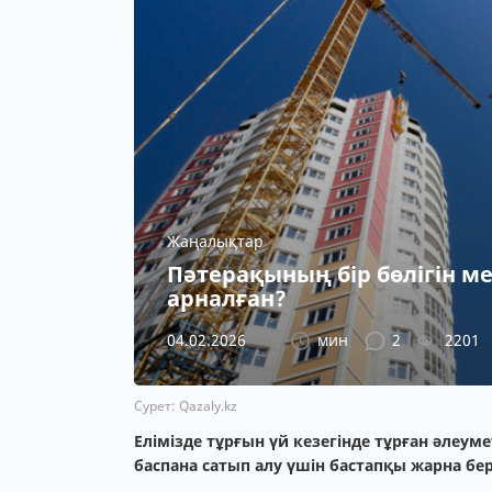
Жаңалықтар
Пәтерақының бір бөлігін ме
арналған?
04.02.2026
мин
2
2201
Сурет: Qazaly.kz
Елімізде тұрғын үй кезегінде тұрған әлеуме
баспана сатып алу үшін бастапқы жарна бе