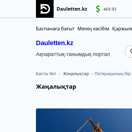
Dauletten.kz
469.93
Сіздің өтінішіңіз сәтті жіберілді, Рақме
CNY
MNT
KGS
Баспанаға бағыт
Менің кәсібім
Қаржылы
Dauletten.kz
Ақпараттық-танымдық портал
Басты бет
Жаңалықтар
Пәтерақының бір б
Жаңалықтар