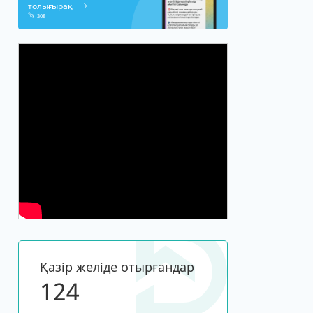
толығырақ
308
Қазір желіде отырғандар
124