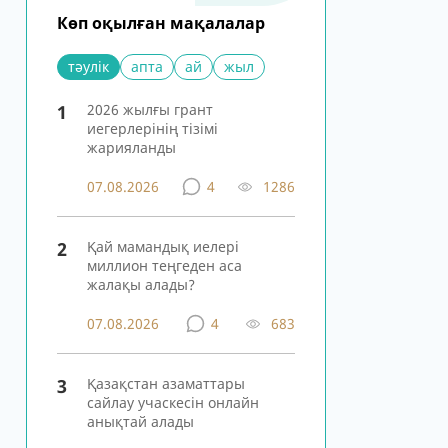
Көп оқылған мақалалар
тәулік
апта
ай
жыл
1
2026 жылғы грант
иегерлерінің тізімі
жарияланды
07.08.2026
4
1286
2
Қай мамандық иелері
миллион теңгеден аса
жалақы алады?
07.08.2026
4
683
3
Қазақстан азаматтары
сайлау учаскесін онлайн
анықтай алады