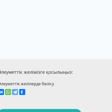
Әлеуметтік желімізге қосылыңыз:
Әлеуметтік желілерде бөлісу