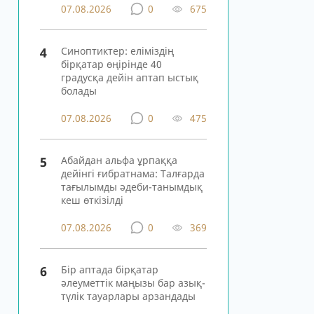
07.08.2026
0
675
4
Синоптиктер: еліміздің
бірқатар өңірінде 40
градусқа дейін аптап ыстық
болады
07.08.2026
0
475
5
Абайдан альфа ұрпаққа
дейінгі ғибратнама: Талғарда
тағылымды әдеби-танымдық
кеш өткізілді
07.08.2026
0
369
6
Бір аптада бірқатар
әлеуметтік маңызы бар азық-
түлік тауарлары арзандады