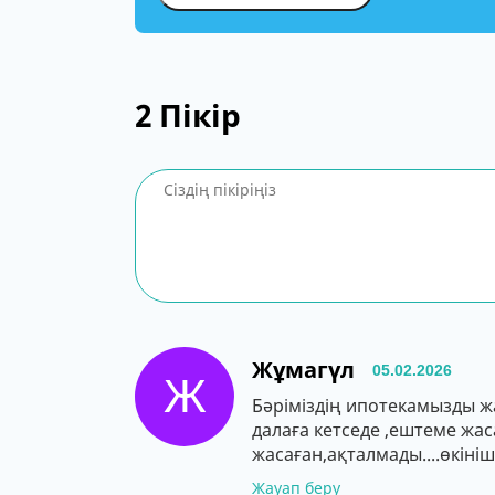
2
Пікір
Жұмагүл
05.02.2026
Ж
Бәріміздің ипотекамызды ж
далаға кетседе ,ештеме жас
жасаған,ақталмады....өкініш
Жауап беру