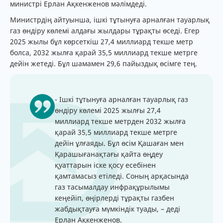
министрі Ерлан Ақкенженов мәлімдеді.
Министрдің айтуынша, ішкі тұтынуға арналған тауарлық
газ өндіру көлемі алдағы жылдары тұрақты өседі. Егер
2025 жылы бұл көрсеткіш 27,4 миллиард текше метр
болса, 2032 жылға қарай 35,5 миллиард текше метрге
дейін жетеді. Бұл шамамен 29,6 пайыздық өсімге тең.
- Ішкі тұтынуға арналған тауарлық газ
өндіру көлемі 2025 жылғы 27,4
миллиард текше метрден 2032 жылға
қарай 35,5 миллиард текше метрге
дейін ұлғаяды. Бұл өсім Қашаған мен
Қарашығанақтағы қайта өңдеу
қуаттарын іске қосу есебінен
қамтамасыз етіледі. Соның арқасында
газ тасымалдау инфрақұрылымы
кеңейіп, өңірлерді тұрақты газбен
жабдықтауға мүмкіндік туады, – деді
Ерлан Ақкенженов.