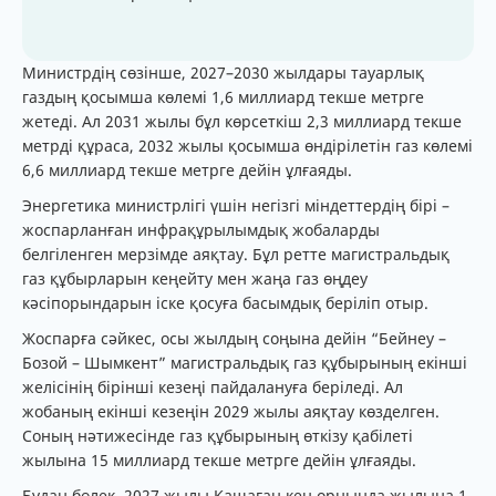
Министрдің сөзінше, 2027–2030 жылдары тауарлық
газдың қосымша көлемі 1,6 миллиард текше метрге
жетеді. Ал 2031 жылы бұл көрсеткіш 2,3 миллиард текше
метрді құраса, 2032 жылы қосымша өндірілетін газ көлемі
6,6 миллиард текше метрге дейін ұлғаяды.
Энергетика министрлігі үшін негізгі міндеттердің бірі –
жоспарланған инфрақұрылымдық жобаларды
белгіленген мерзімде аяқтау. Бұл ретте магистральдық
газ құбырларын кеңейту мен жаңа газ өңдеу
кәсіпорындарын іске қосуға басымдық беріліп отыр.
Жоспарға сәйкес, осы жылдың соңына дейін “Бейнеу –
Бозой – Шымкент” магистральдық газ құбырының екінші
желісінің бірінші кезеңі пайдалануға беріледі. Ал
жобаның екінші кезеңін 2029 жылы аяқтау көзделген.
Соның нәтижесінде газ құбырының өткізу қабілеті
жылына 15 миллиард текше метрге дейін ұлғаяды.
Бұдан бөлек, 2027 жылы Қашаған кен орнында жылына 1