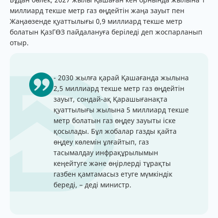
миллиард текше метр газ өңдейтін жаңа зауыт пен
Жаңаөзенде қуаттылығы 0,9 миллиард текше метр
болатын ҚазГӨЗ пайдалануға беріледі деп жоспарланып
отыр.
- 2030 жылға қарай Қашағанда жылына
2,5 миллиард текше метр газ өңдейтін
зауыт, сондай-ақ Қарашығанақта
қуаттылығы жылына 5 миллиард текше
метр болатын газ өңдеу зауыты іске
қосылады. Бұл жобалар газды қайта
өңдеу көлемін ұлғайтып, газ
тасымалдау инфрақұрылымын
кеңейтуге және өңірлерді тұрақты
газбен қамтамасыз етуге мүмкіндік
береді, – деді министр.