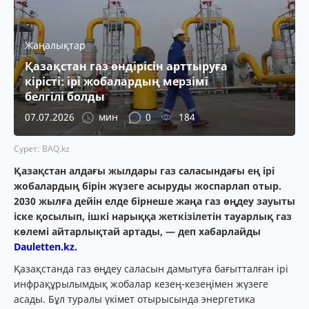
Жаңалықтар
Қазақстан газ өндірісін арттыруға
кірісті: ірі жобалардың мерзімі
белгілі болды
07.07.2026
мин
0
184
Сурет: BAQ.kz
Қазақстан алдағы жылдары газ саласындағы ең ірі
жобалардың бірін жүзеге асыруды жоспарлап отыр.
2030 жылға дейін елде бірнеше жаңа газ өңдеу зауыты
іске қосылып, ішкі нарыққа жеткізілетін тауарлық газ
көлемі айтарлықтай артады, — деп хабарлайды
Dauletten.kz.
Қазақстанда газ өңдеу саласын дамытуға бағытталған ірі
инфрақұрылымдық жобалар кезең-кезеңімен жүзеге
асады. Бұл туралы үкімет отырысында энергетика