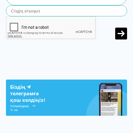
Біздің
телеграмға
қош келдіңіз!
толығырақ
308