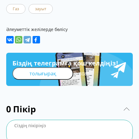
Газ
зауыт
Әлеуметтік желілерде бөлісу
Біздің телеграмға қош келдіңіз!
толығырақ
308
0
Пікір