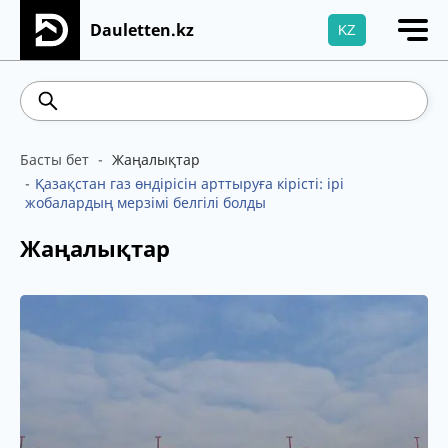
Dauletten.kz
KZ
Сіздің өтінішіңіз сәтті жіберілді, Рақмет!
542.16
5.78
Brent
100.41
WTI
95.99
4
Басты бет
Жаңалықтар
Қазақстан газ өндірісін арттыруға кірісті: ірі
жобалардың мерзімі белгілі болды
Жаңалықтар