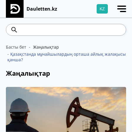
Dauletten.kz
KZ
Сіздің өтінішіңіз сәтті жіберілді, Рақмет!
539.52
5.73
Brent
100.41
WTI
95.99
4
Басты бет
Жаңалықтар
Қазақстанда мұнайшылардың орташа айлық жалақысы
қанша?
Жаңалықтар