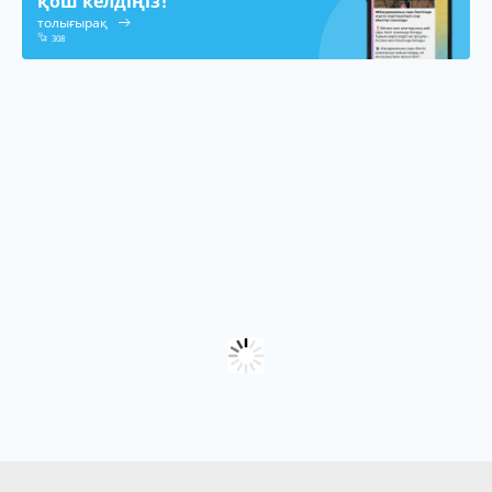
қош келдіңіз!
толығырақ
308