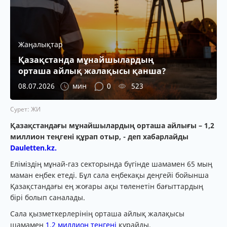
Жаңалықтар
Қазақстанда мұнайшылардың
орташа айлық жалақысы қанша?
08.07.2026
мин
0
523
Сурет: ЖИ
Қазақстандағы мұнайшылардың орташа айлығы – 1,2
миллион теңгені құрап отыр, - деп хабарлайды
Dauletten.kz.
Еліміздің мұнай-газ секторында бүгінде шамамен 65 мың
маман еңбек етеді. Бұл сала еңбекақы деңгейі бойынша
Қазақстандағы ең жоғары ақы төленетін бағыттардың
бірі болып саналады.
Сала қызметкерлерінің орташа айлық жалақысы
шамамен
1,2 миллион теңгені
құрайды.