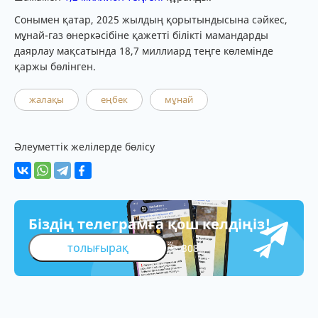
Сонымен қатар, 2025 жылдың қорытындысына сәйкес,
мұнай-газ өнеркәсібіне қажетті білікті мамандарды
даярлау мақсатында 18,7 миллиард теңге көлемінде
қаржы бөлінген.
жалақы
еңбек
мұнай
Әлеуметтік желілерде бөлісу
Біздің телеграмға қош келдіңіз!
толығырақ
308