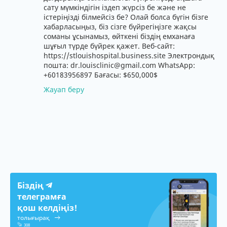
сату мүмкіндігін іздеп жүрсіз бе және не
істеріңізді білмейсіз бе? Олай болса бүгін бізге
хабарласыңыз, біз сізге бүйрегіңізге жақсы
соманы ұсынамыз, өйткені біздің емханаға
шұғыл түрде бүйрек қажет. Веб-сайт:
https://stlouishospital.business.site Электрондық
пошта: dr.louisclinic@gmail.com WhatsApp:
+60183956897 Бағасы: $650,000$
Жауап беру
Біздің
телеграмға
қош келдіңіз!
толығырақ
308