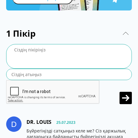
1
Пікір
DR. LOUIS
D
25.07.2023
Бүйрегіңізді сатқыңыз келе ме? Сіз қаржылық
дағдарысқа байланысты бүйрегіңізді ақшаға