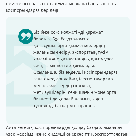
немесе осы бағыттағы жұмысын жаңа бастаған орта
кәсіпорындарға беріледі.
Біз бизнеске қолжетімді қаражат
береміз. Бұл бағдарламаға
қатысушыларға қызметкерлердің
жалақысын өсіру, экспорттық түсім
көлемі және қазақстандық қамту үлесі
сияқты міндеттер қойылады.
Осылайша, біз өңдеуші кәсіпорындарға
ғана емес, сондай-ақ ілеспе тауарлар
мен қызметтердің отандық
жеткізушілерін, яғни шағын және орта
бизнесті де қолдай аламыз, - деп
түсіндірді басқарма төрағасы.
Айта кетейік, кәсіпорындарды қолдау бағдарламалары
ұзақ мерзімді және өңдеуші өнеркәсіптің экспортталатын