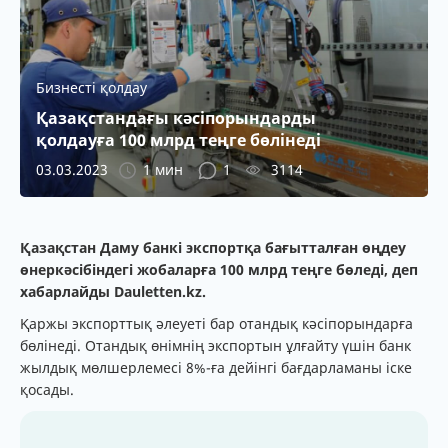
Бизнесті қолдау
Қазақстандағы кәсіпорындарды
қолдауға 100 млрд теңге бөлінеді
03.03.2023
1 мин
1
3114
Қазақстан Даму банкі экспортқа бағытталған өңдеу
өнеркәсібіндегі жобаларға 100 млрд теңге бөледі, деп
хабарлайды Dauletten.kz.
Қаржы экспорттық әлеуеті бар отандық кәсіпорындарға
бөлінеді. Отандық өнімнің экспортын ұлғайту үшін банк
жылдық мөлшерлемесі 8%-ға дейінгі бағдарламаны іске
қосады.