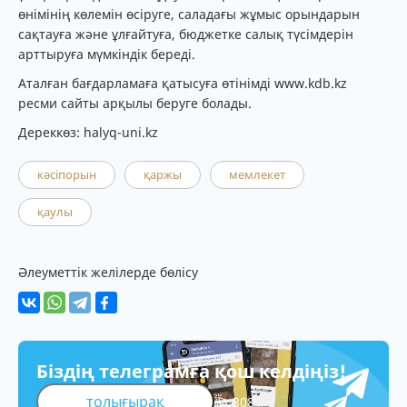
өнімінің көлемін өсіруге, саладағы жұмыс орындарын
сақтауға және ұлғайтуға, бюджетке салық түсімдерін
арттыруға мүмкіндік береді.
Аталған бағдарламаға қатысуға өтінімді www.kdb.kz
ресми сайты арқылы беруге болады.
Дереккөз: halyq-uni.kz
кәсіпорын
қаржы
мемлекет
қаулы
Әлеуметтік желілерде бөлісу
Біздің телеграмға қош келдіңіз!
толығырақ
308