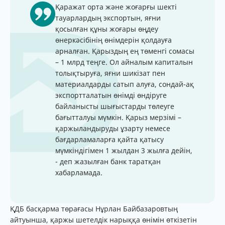
Қаражат орта және жоғарғы шекті
тауарлардың экспортын, яғни
қосылған құны жоғары өңдеу
өнеркәсібінің өнімдерін қолдауға
арналған. Қарыздың ең төменгі сомасы
– 1 млрд теңге. Ол айналым капиталын
толықтыруға, яғни шикізат пен
материалдарды сатып алуға, сондай-ақ
экспортталатын өнімді өндіруге
байланысты шығыстарды төлеуге
бағытталуы мүмкін. Қарыз мерзімі –
қаржыландыруды ұзарту немесе
бағдарламаларға қайта қатысу
мүмкіндігімен 1 жылдан 3 жылға дейін,
- деп жазылған банк таратқан
хабарламада.
ҚДБ басқарма төрағасы Нұрлан Байбазаровтың
айтуынша, қаржы шетелдік нарыққа өнімін өткізетін