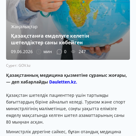
Жаңалықтар
Қазақстанға емделуге келетін
шетелдіктер саны көбейген
09.06.2026
мин
0
247
Сурет: GOV.kz
Қазақстанның медицина қызметіне сұраныс жоғары,
— деп хабарлайды
Dauletten.kz.
Қазақстан шетелдік пациенттер үшін тартымды
бағыттардың біріне айналып келеді. Туризм және спорт
министрлігінің мәліметінше, соңғы уақытта елімізге
емделу мақсатында келген шетел азаматтарының саны
80 мыңнан асқан.
Министрлік дерегіне сәйкес, бұған отандық медицина