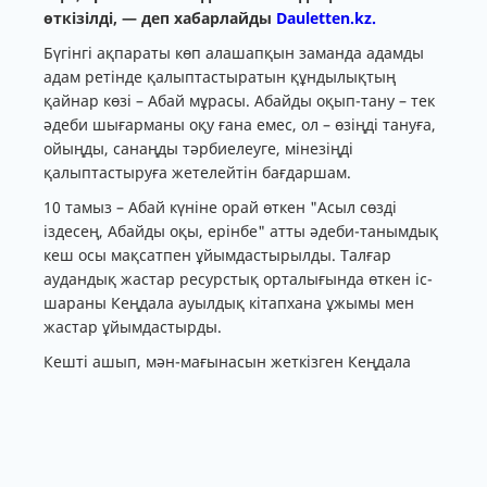
өткізілді, — деп хабарлайды
Dauletten.kz.
Бүгінгі ақпараты көп алашапқын заманда адамды
адам ретінде қалыптастыратын құндылықтың
қайнар көзі – Абай мұрасы. Абайды оқып-тану – тек
әдеби шығарманы оқу ғана емес, ол – өзіңді тануға,
ойыңды, санаңды тәрбиелеуге, мінезіңді
қалыптастыруға жетелейтін бағдаршам.
10 тамыз – Абай күніне орай өткен "Асыл сөзді
іздесең, Абайды оқы, ерінбе" атты әдеби-танымдық
кеш осы мақсатпен ұйымдастырылды. Талғар
аудандық жастар ресурстық орталығында өткен іс-
шараны Кеңдала ауылдық кітапхана ұжымы мен
жастар ұйымдастырды.
Кешті ашып, мән-мағынасын жеткізген Кеңдала
ауылдық кітапхана меңгерушісі Ризвангүл
Токарзаева жан-жақты жабдықталған кітап
көрмесіне шолу жасап өтті. Артынан
"Құнанбай" фильмінен үзінді көрсетіліп,
қатысушылармен ой-пікір алмасты.