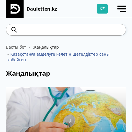
Dauletten.kz
KZ
Сіздің өтінішіңіз сәтті жіберілді, Рақмет!
469.93
541.64
5.71
Brent
Басты бет
Жаңалықтар
Қазақстанға емделуге келетін шетелдіктер саны
көбейген
Жаңалықтар