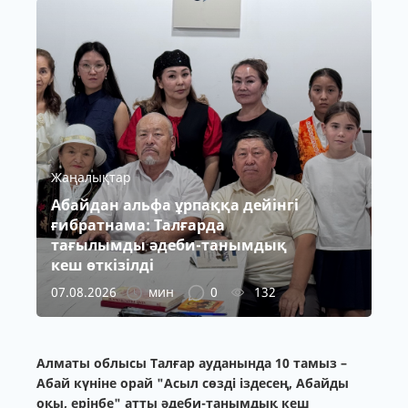
Жаңалықтар
Абайдан альфа ұрпаққа дейінгі
ғибратнама: Талғарда
тағылымды әдеби-танымдық
кеш өткізілді
07.08.2026
мин
0
132
Алматы облысы Талғар ауданында 10 тамыз –
Абай күніне орай "Асыл сөзді іздесең, Абайды
оқы, ерінбе" атты әдеби-танымдық кеш