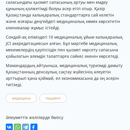
саласындағы қызмет сапасының артуы мен емдеу
құнының қолжетімді болуы әсер етіп отыр. Қазір
Қазақстанда халықаралық стандарттарға сай келетін
және жоғары деңгейдегі медициналық көмек көрсететін
клиникалар жұмыс істейді.
Сондай-ақ еліміздегі 10 медициналық ұйым халықаралық
JCI аккредитациясын алған. Бұл мәртебе медициналық
мекемелердің қауіпсіздік пен қызмет көрсету сапасына
қойылатын әлемдік талаптарға сәйкес екенін көрсетеді.
Мамандардың айтуынша, медициналық туризмді дамыту
Қазақстанның денсаулық сақтау жүйесінің әлеуетін
арттырып қана қоймай, ел экономикасына да оң әсерін
тигізеді.
медицина
пациент
Әлеуметтік желілерде бөлісу