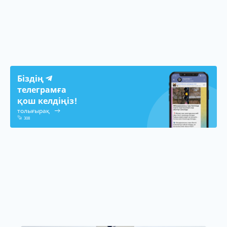
Біздің
телеграмға
қош келдіңіз!
толығырақ
308