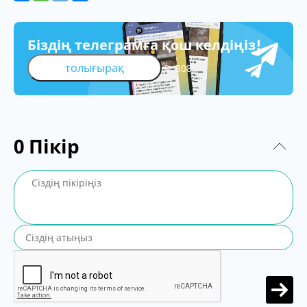
Біздің телеграмға қош келдіңіз!
толығырақ
308
0
Пікір