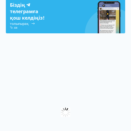
Біздің
телеграмға
қош келдіңіз!
толығырақ
308