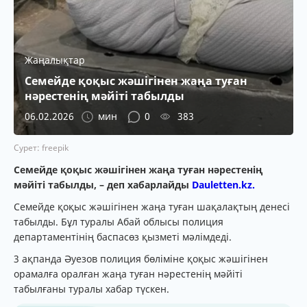
Жаңалықтар
Семейде қоқыс жәшігінен жаңа туған
нәрестенің мәйіті табылды
06.02.2026
мин
0
383
Сурет: freepik
Семейде қоқыс жәшігінен жаңа туған нәрестенің
мәйіті табылды, – деп хабарлайды
Dauletten.kz.
Семейде қоқыс жәшігінен жаңа туған шақалақтың денесі
табылды. Бұл туралы Абай облысы полиция
департаментінің баспасөз қызметі мәлімдеді.
3 ақпанда Әуезов полиция бөліміне қоқыс жәшігінен
орамалға оралған жаңа туған нәрестенің мәйіті
табылғаны туралы хабар түскен.