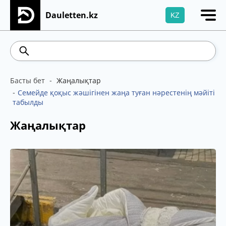
Dauletten.kz
KZ
Сіздің өтінішіңіз сәтті жіберілді, Рақмет!
5.78
Brent
100.41
WTI
95.99
469.85
5
Басты бет
Жаңалықтар
Семейде қоқыс жәшігінен жаңа туған нәрестенің мәйіті
табылды
Жаңалықтар