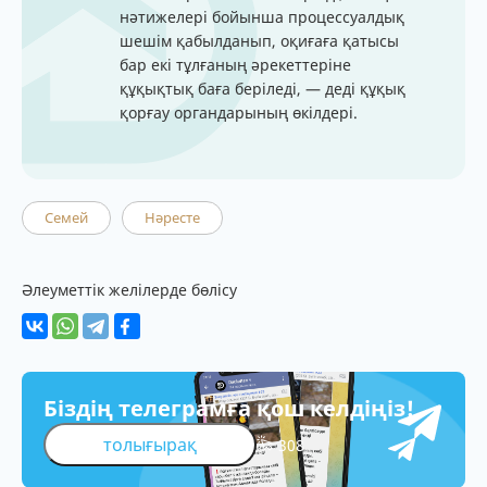
нәтижелері бойынша процессуалдық
шешім қабылданып, оқиғаға қатысы
бар екі тұлғаның әрекеттеріне
құқықтық баға беріледі, — деді құқық
қорғау органдарының өкілдері.
Семей
Нәресте
Әлеуметтік желілерде бөлісу
Біздің телеграмға қош келдіңіз!
толығырақ
308