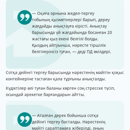
— Оқиға орнына жедел-тергеу
тобының қызметкерлері барып, дереу
жағдайды анықтауға кірісті. Анықтау
барысында үй жағдайында босанған 20
жастағы қыз екені белгілі болды.
Қыздың айтуынша, нәресте тіршілік
белгілерінсіз туған, — деді ПД өкілдері.
Сотқа дейінгі тергеу барысында нәрестенің мәйітін қоқыс
контейнеріне тастаған қала тұрғыны анықталды.
Күдіктілер өлі туған баланы көрген соң стресске түсіп,
осындай әрекетке барғандарын айтты.
— Аталған дерек бойынша сотқа
дейінгі тергеу басталды. Нәрестенің
мәйіті сараптамаға жіберілді, оның