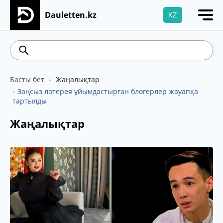
Dauletten.kz
KZ
Сіздің өтінішіңіз сәтті жіберілді, Рақмет!
467.48
539.52
5.73
Brent
Басты бет
Жаңалықтар
Заңсыз лотерея ұйымдастырған блогерлер жауапқа
тартылды
Жаңалықтар