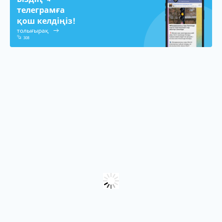
телеграмға
қош келдіңіз!
толығырақ
308