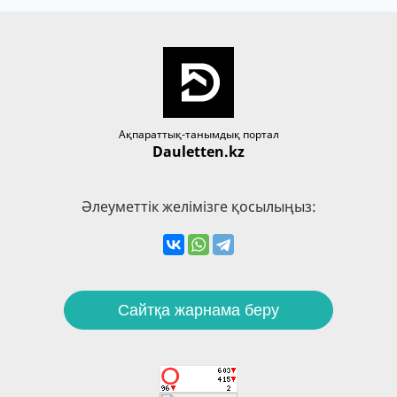
Ақпараттық-танымдық портал
Dauletten.kz
Әлеуметтік желімізге қосылыңыз:
Сайтқа жарнама беру