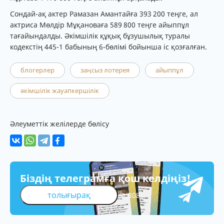
Сондай-ақ актер Рамазан Амантайға 393 200 теңге, ал
актриса Мөлдір Мұқановаға 589 800 теңге айыппұл
тағайындалды. Әкімшілік құқық бұзушылық туралы
кодекстің 445-1 бабының 6-бөлімі бойынша іс қозғалған.
блогерлер
заңсыз лотерея
айыппұл
әкімшілік жауапкершілік
Әлеуметтік желілерде бөлісу
Біздің телеграмға қош келдіңіз!
толығырақ
308