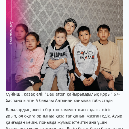
Сүйінші, қазақ елі! "Dauletten қайырымдылық қоры" 67-
баспана кілтін 5 балалы Алтынай ханымға табыстады.
Балалардың әкесін бір топ кәмелет жасындағы жігіт
ұрып, ол оқиға орнында қаза тапқанын жазған едік. Ауыр
қайғыдан кейін, пойызда жұмыс істейтін ана үшін
балаларын көру де арман еді. Бүгін бұл отбасы баспаналы