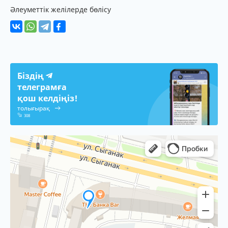
Әлеуметтік желілерде бөлісу
Біздің
телеграмға
қош келдіңіз!
толығырақ
308