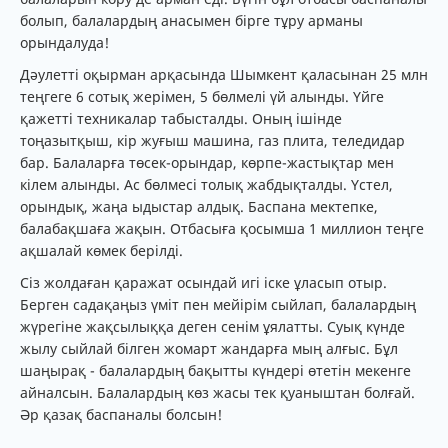
болып, балалардың анасымен бірге тұру арманы
орындалуда!
Дәулетті оқырман арқасында Шымкент қаласынан 25 млн
теңгеге 6 сотық жерімен, 5 бөлмелі үй алынды. Үйге
қажетті техникалар табысталды. Оның ішінде
тоңазытқыш, кір жуғыш машина, газ плита, теледидар
бар. Балаларға төсек-орындар, көрпе-жастықтар мен
кілем алынды. Ас бөлмесі толық жабдықталды. Үстел,
орындық, жаңа ыдыстар алдық. Баспана мектепке,
балабақшаға жақын. Отбасыға қосымша 1 миллион теңге
ақшалай көмек берілді.
Сіз жолдаған қаражат осындай игі іске ұласып отыр.
Берген садақаңыз үміт пен мейірім сыйлап, балалардың
жүрегіне жақсылыққа деген сенім ұялатты. Суық күнде
жылу сыйлай білген жомарт жандарға мың алғыс. Бұл
шаңырақ - балалардың бақытты күндері өтетін мекенге
айналсын. Балалардың көз жасы тек қуаныштан болғай.
Әр қазақ баспаналы болсын!