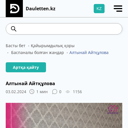
Dauletten.kz
KZ
Сіздің өтінішіңіз сәтті жіберілді, Рақмет!
542.16
5.78
Brent
100.41
WTI
95.99
46
Басты бет
Қайырымдылық қоры
Баспаналы болған жандар
Алтынай Айтқұлова
Артқа қайту
Алтынай Айтқұлова
03.02.2024
1 мин
0
1156