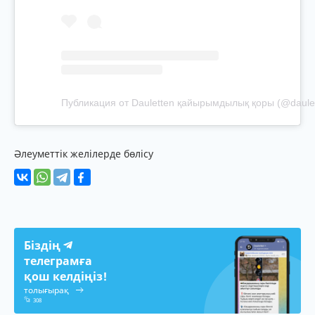
Публикация от Dauletten қайырымдылық қоры (@daule
Әлеуметтік желілерде бөлісу
Біздің
телеграмға
қош келдіңіз!
толығырақ
308