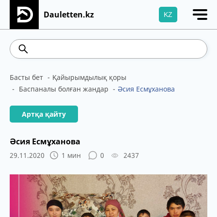
Dauletten.kz
KZ
Сіздің өтінішіңіз сәтті жіберілді, Рақмет!
469.93
541.64
5.71
Brent
100.41
Басты бет
Қайырымдылық қоры
Баспаналы болған жандар
Әсия Есмұханова
Артқа қайту
Әсия Есмұханова
29.11.2020
1 мин
0
2437