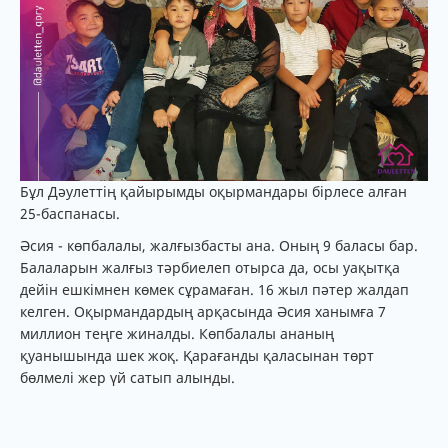
Бұл Дәулеттің қайырымды оқырмандары бірлесе алған
25-баспанасы.
Әсия - көпбалалы, жалғызбасты ана. Оның 9 баласы бар.
Балаларын жалғыз тәрбиелеп отырса да, осы уақытқа
дейін ешкімнен көмек сұрамаған. 16 жыл пәтер жалдап
келген. Оқырмандардың арқасында Әсия ханымға 7
миллион теңге жиналды. Көпбалалы ананың
қуанышында шек жоқ. Қарағанды қаласынан төрт
бөлмелі жер үй сатып алынды.
⠀