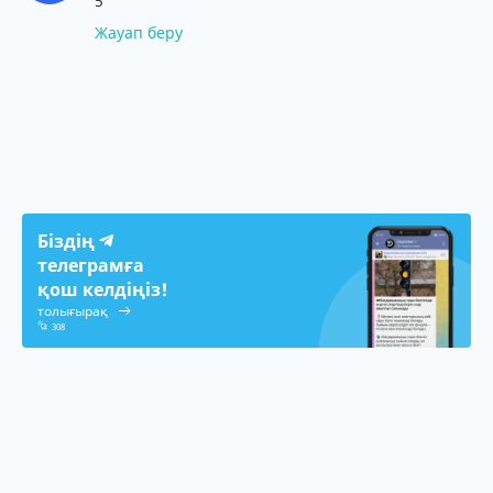
5
Жауап беру
Біздің
телеграмға
қош келдіңіз!
толығырақ
308