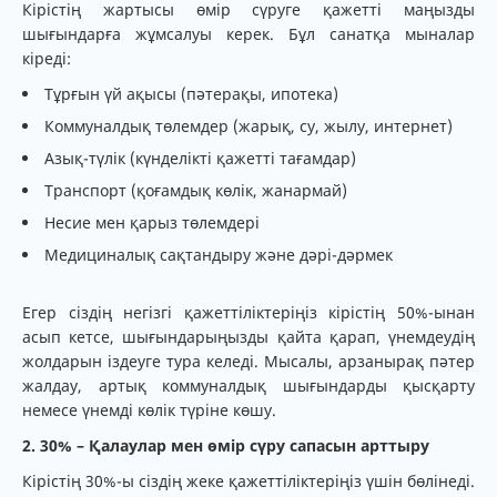
Кірістің жартысы өмір сүруге қажетті маңызды
шығындарға жұмсалуы керек. Бұл санатқа мыналар
кіреді:
Тұрғын үй ақысы (пәтерақы, ипотека)
Коммуналдық төлемдер (жарық, су, жылу, интернет)
Азық-түлік (күнделікті қажетті тағамдар)
Транспорт (қоғамдық көлік, жанармай)
Несие мен қарыз төлемдері
Медициналық сақтандыру және дәрі-дәрмек
Егер сіздің негізгі қажеттіліктеріңіз кірістің 50%-ынан
асып кетсе, шығындарыңызды қайта қарап, үнемдеудің
жолдарын іздеуге тура келеді. Мысалы, арзанырақ пәтер
жалдау, артық коммуналдық шығындарды қысқарту
немесе үнемді көлік түріне көшу.
2. 30% – Қалаулар мен өмір сүру сапасын арттыру
Кірістің 30%-ы сіздің жеке қажеттіліктеріңіз үшін бөлінеді.