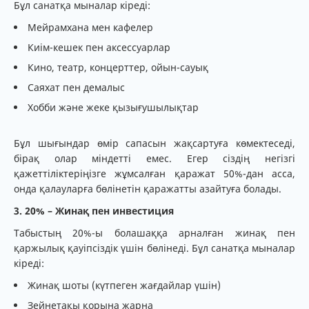
Бұл санатқа мыналар кіреді:
Мейрамхана мен кафелер
Киім-кешек пен аксессуарлар
Кино, театр, концерттер, ойын-сауық
Саяхат пен демалыс
Хобби және жеке қызығушылықтар
Бұл шығындар өмір сапасын жақсартуға көмектеседі,
бірақ олар міндетті емес. Егер сіздің негізгі
қажеттіліктеріңізге жұмсалған қаражат 50%-дан асса,
онда қалауларға бөлінетін қаражатты азайтуға болады.
3. 20% – Жинақ пен инвестиция
Табыстың 20%-ы болашаққа арналған жинақ пен
қаржылық қауіпсіздік үшін бөлінеді. Бұл санатқа мыналар
кіреді:
Жинақ шоты (күтпеген жағдайлар үшін)
Зейнетақы қорына жарна