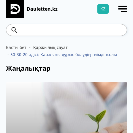
Dauletten.kz
KZ
Сіздің өтінішіңіз сәтті жіберілді, Рақмет!
541.64
5.71
Brent
100.41
WTI
95.99
4
Басты бет
Қаржылық сауат
50-30-20 әдісі: Қаржыны дұрыс бөлудің тиімді жолы
Жаңалықтар