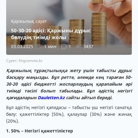
Қаржылық сауат
50-30-20 әдісі: Қаржыны дұрыс
бөлудің тиімді жолы
03.03.2025
1 мин
1
3437
Сурет: fingramota.kz
Қаржылық тұрақтылыққа жету үшін табысты дұрыс
басқару маңызды. Бұл ретте, әлемде кең тараған 50-
30-20 әдісі бюджетті жоспарлаудың қарапайым әрі
тиімді тәсілі болып табылады. Бұл әдістің негізгі
қағидаларын
Dauletten.kz
сайты айтып береді.
Бұл әдістің негізгі қағидасы – табысты үш негізгі санатқа
бөлу: қажеттіліктер (50%), қалаулар (30%) және жинақ
(20%).
1. 50% – Негізгі қажеттіліктер