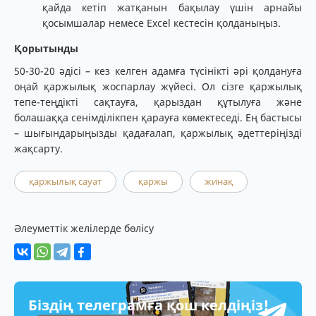
қайда кетіп жатқанын бақылау үшін арнайы
қосымшалар немесе Excel кестесін қолданыңыз.
Қорытынды
50-30-20 әдісі – кез келген адамға түсінікті әрі қолдануға
оңай қаржылық жоспарлау жүйесі. Ол сізге қаржылық
тепе-теңдікті сақтауға, қарыздан құтылуға және
болашаққа сенімділікпен қарауға көмектеседі. Ең бастысы
– шығындарыңызды қадағалап, қаржылық әдеттеріңізді
жақсарту.
қаржылық сауат
қаржы
жинақ
Әлеуметтік желілерде бөлісу
Біздің телеграмға қош келдіңіз!