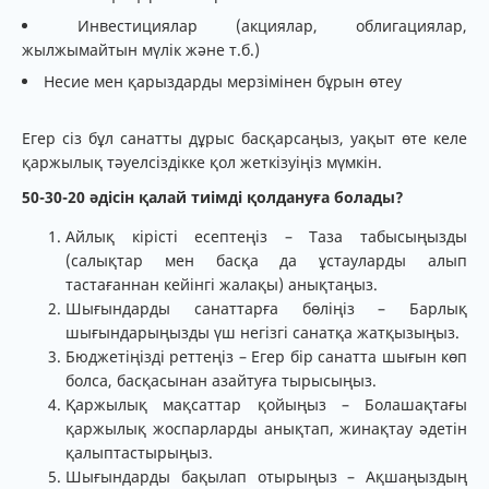
Инвестициялар (акциялар, облигациялар,
жылжымайтын мүлік және т.б.)
Несие мен қарыздарды мерзімінен бұрын өтеу
Егер сіз бұл санатты дұрыс басқарсаңыз, уақыт өте келе
қаржылық тәуелсіздікке қол жеткізуіңіз мүмкін.
50-30-20 әдісін қалай тиімді қолдануға болады?
Айлық кірісті есептеңіз – Таза табысыңызды
(салықтар мен басқа да ұстауларды алып
тастағаннан кейінгі жалақы) анықтаңыз.
Шығындарды санаттарға бөліңіз – Барлық
шығындарыңызды үш негізгі санатқа жатқызыңыз.
Бюджетіңізді реттеңіз – Егер бір санатта шығын көп
болса, басқасынан азайтуға тырысыңыз.
Қаржылық мақсаттар қойыңыз – Болашақтағы
қаржылық жоспарларды анықтап, жинақтау әдетін
қалыптастырыңыз.
Шығындарды бақылап отырыңыз – Ақшаңыздың