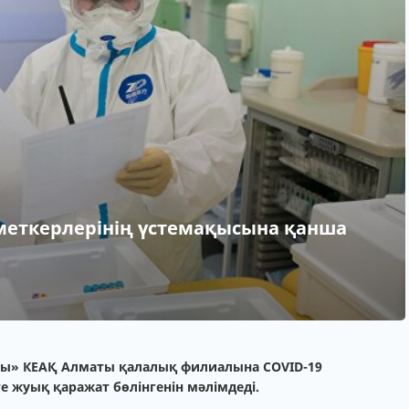
еткерлерінің үстемақысына қанша
1
ры» КЕАҚ Алматы қалалық филиалына COVID-19
 жуық қаражат бөлінгенін мәлімдеді.