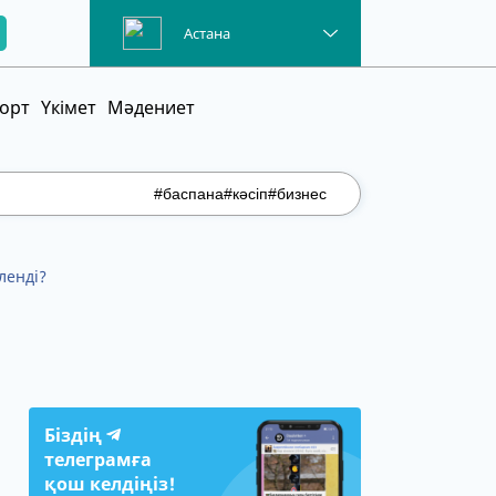
Астана
орт
Үкімет
Мәдениет
#баспана
#кәсіп
#бизнес
ленді?
Біздің
телеграмға
қош келдіңіз!