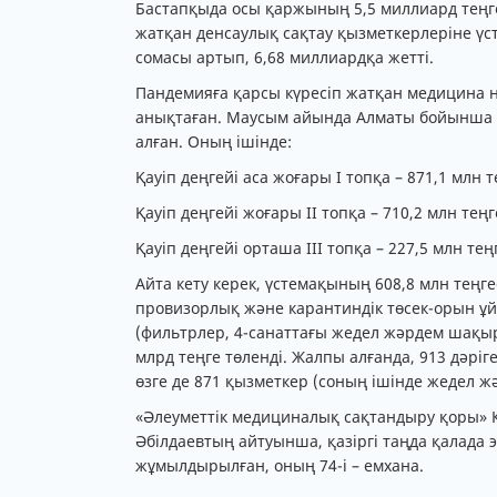
Бастапқыда осы қаржының 5,5 миллиард теңге
жатқан денсаулық сақтау қызметкерлеріне үс
сомасы артып, 6,68 миллиардқа жетті.
Пандемияға қарсы күресіп жатқан медицина 
анықтаған. Маусым айында Алматы бойынша 5
алған. Оның ішінде:
Қауіп деңгейі аса жоғары І топқа – 871,1 млн 
Қауіп деңгейі жоғары ІІ топқа – 710,2 млн теңг
Қауіп деңгейі орташа ІІІ топқа – 227,5 млн теңг
Айта кету керек, үстемақының 608,8 млн теңг
провизорлық және карантиндік төсек-орын ұ
(фильтрлер, 4-санаттағы жедел жәрдем шақыр
млрд теңге төленді. Жалпы алғанда, 913 дәріг
өзге де 871 қызметкер (соның ішінде жедел жә
«Әлеуметтік медициналық сақтандыру қоры» 
Әбілдаевтың айтуынша, қазіргі таңда қалада
жұмылдырылған, оның 74-і – емхана.