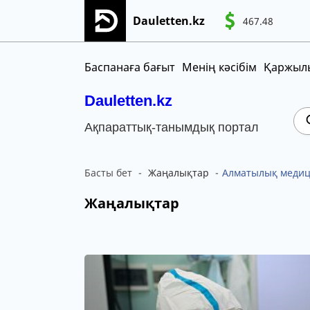
Dauletten.kz
467.48
Сіздің өтінішіңіз сәтті жіберілді, Рақме
CNY
MNT
KGS
Баспанаға бағыт
Менің кәсібім
Қаржылы
Dauletten.kz
Ақпараттық-танымдық портал
Басты бет
Жаңалықтар
Алматылық медици
Жаңалықтар