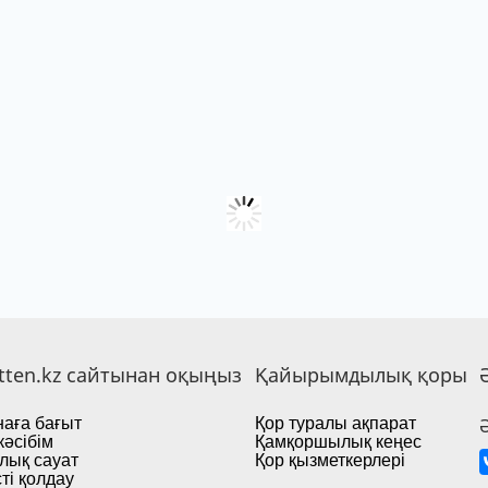
tten.kz сайтынан оқыңыз
Қайырымдылық қоры
аға бағыт
Қор туралы ақпарат
кәсібім
Қамқоршылық кеңес
лық сауат
Қор қызметкерлері
ті қолдау