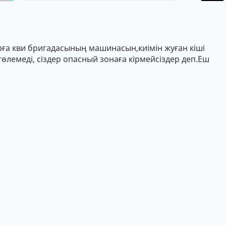
рға кви бригадасының машинасын,киімін жуған кіші
өлемеді, сіздер опасный зонаға кірмейсіздер деп.Еш