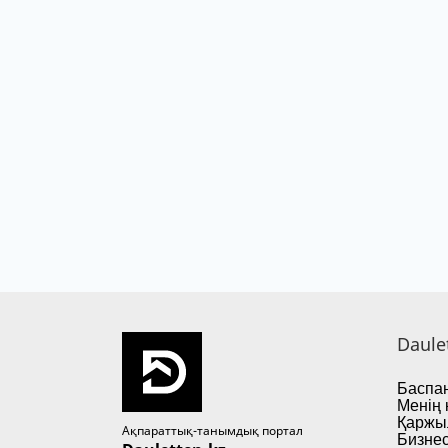
Daule
Баспан
Менің 
Қаржы
Ақпараттық-танымдық портал
Бизнес