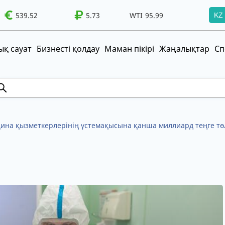
539.52
WTI
95.99
Brent
5.73
100.41
WTI
95.99
Brent
100.41
KZ
т!
UZS
TRY
қ сауат
Бизнесті қолдау
Маман пікірі
Жаңалықтар
Сп
на қызметкерлерінің үстемақысына қанша миллиард теңге тө