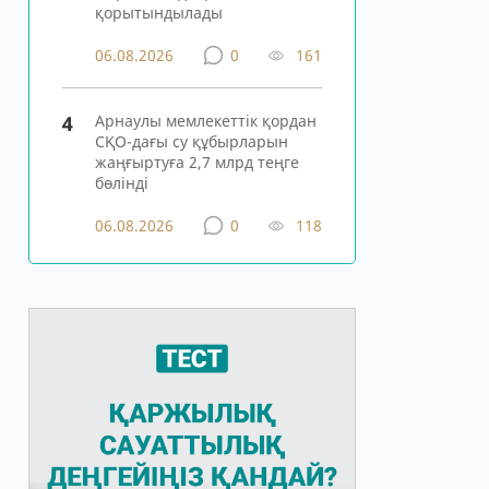
қорытындылады
06.08.2026
0
161
4
Арнаулы мемлекеттік қордан
СҚО-дағы су құбырларын
жаңғыртуға 2,7 млрд теңге
бөлінді
06.08.2026
0
118