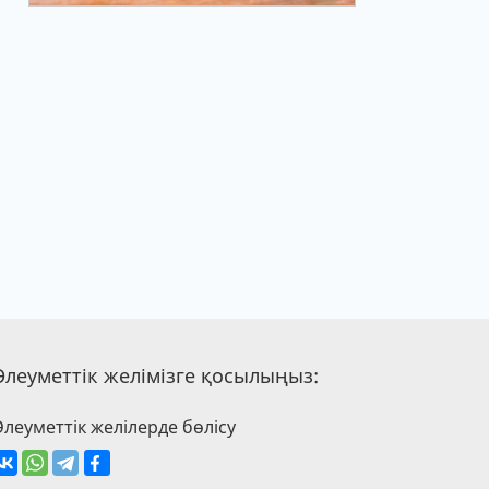
Әлеуметтік желімізге қосылыңыз:
Әлеуметтік желілерде бөлісу