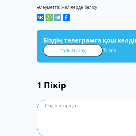
Әлеуметтік желілерде бөлісу
Біздің телеграмға қош келді
толығырақ
308
1
Пікір