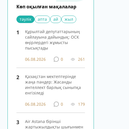
Көп оқылған мақалалар
тәулік
апта
ай
жыл
1
Құрылтай депутаттарының
сайлауына дайындық: ОСК
өңірлердегі жұмысты
пысықтады
06.08.2026
0
261
2
Қазақстан мектептерінде
жаңа пәндер: Жасанды
интеллект барлық сыныпқа
енгізіледі
06.08.2026
0
179
3
Air Astana бірінші
жартыжылдықты шығынмен