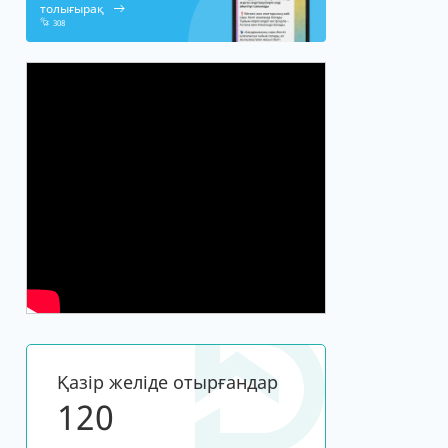
толығырақ
308
Қазір желіде отырғандар
120