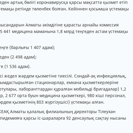
ден артық бөлігі коронавирусқа қарсы мақсатта қызмет етіп
темақы ретінде төленбек болған. Кейіннен қосымша үстемақы
нысандарын Алматы әкімдігіне қарасты арнайы комиссия
 441 медицина маманына 1,8 млрд теңгеден астам үстемақы
теңге (барлығы 1 407 адам);
еден (2 498 адам);
е (1 536 адам).
есі жедел жәрдем қызметіне тиесілі. Сондай-ақ инфекциялық,
йымдастырылған стационарлар, емхана қызметкерлеріне
тулары, лаборанттардан құралған мобильді бригадалар) 1,2
ер, 2 677 орта буын медицина қызметкері, 980 кіші персонал,
рдем қызметінің 803 жүргізушісі) үстемақы алған.
КЕАҚ Алматы қалалық филиалының директоры Тілеухан
 эпидемияға қарсы іс-шараларға 92 денсаулық сақтау нысаны