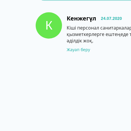
Кенжегүл
24.07.2020
К
Кіші персонал санитаркала
қызметкерлерге ештеңеде т
әділдік жоқ.
Жауап беру