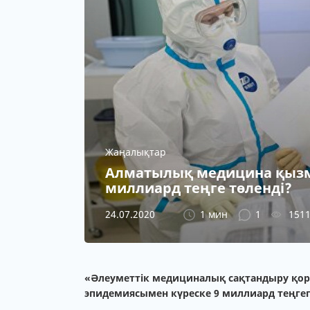
Жаңалықтар
Алматылық медицина қызм
миллиард теңге төленді?
24.07.2020
1 мин
1
151
«Әлеуметтік медициналық сақтандыру қо
эпидемиясымен күреске 9 миллиард теңгеге