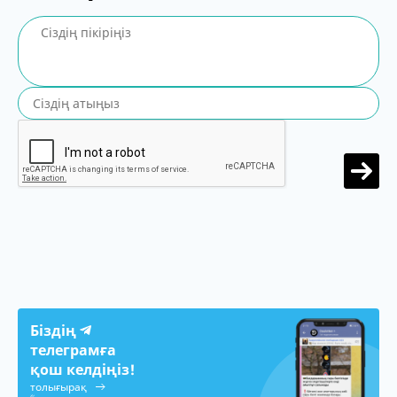
Біздің
телеграмға
қош келдіңіз!
толығырақ