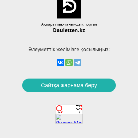
Ақпараттық-танымдық портал
Dauletten.kz
Әлеуметтік желімізге қосылыңыз:
Сайтқа жарнама беру