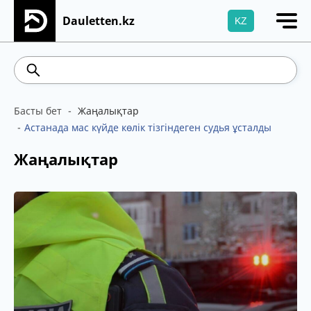
Dauletten.kz
KZ
Сіздің өтінішіңіз сәтті жіберілді, Рақмет!
467.48
539.52
5.73
Brent
100.41
WTI
Басты бет
Жаңалықтар
Астанада мас күйде көлік тізгіндеген судья ұсталды
Жаңалықтар