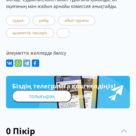
оқиғаның мән-жайын арнайы комиссия анықтайды.
судья
рейд
айып тұрағы
қызметтік тексеріс
Әлеуметтік желілерде бөлісу
Біздің телеграмға қош келдіңіз!
толығырақ
308
0
Пікір