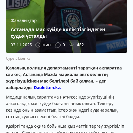
Жаңалықтар
Астанада мас күйде көлік тізгіндеген
судья ұсталды
03.11.2025
мин
0
482
Сурет: Liter.kz
Қалалық полиция департаменті таратқан ақпаратқа
сәйкес, Астанада Mazda маркалы автокөліктің
жүргізушісінен мас белгілері байқалған, – деп
хабарлайды
Dauletten.kz.
Медициналық сараптама нәтижесінде жүргізушінің
алкогольдік мас күйде болғаны анықталған. Тексеру
кезінде оның азаматтық істер жөніндегі ауданаралық
соттың судьясы екені белгілі болды.
Қазіргі таңда оқиға бойынша қызметтік тергеу жүргізіліп
жатыр. Судьяның көлігі айып тұрағына қойылды, ал