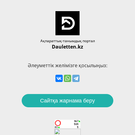
Ақпараттық-танымдық портал
Dauletten.kz
Әлеуметтік желімізге қосылыңыз:
Сайтқа жарнама беру