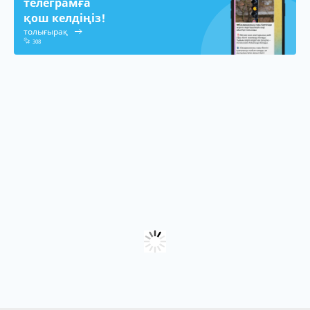
телеграмға
қош келдіңіз!
толығырақ
308