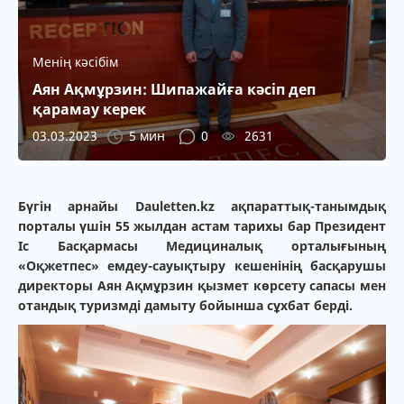
Менің кәсібім
Аян Ақмұрзин: Шипажайға кәсіп деп
қарамау керек
03.03.2023
5 мин
0
2631
Бүгін арнайы Dauletten.kz ақпараттық-танымдық
порталы үшін 55 жылдан астам тарихы бар Президент
Іс Басқармасы Медициналық орталығының
«Оқжетпес» емдеу-сауықтыру кешенінің басқарушы
директоры Аян Ақмұрзин қызмет көрсету сапасы мен
отандық туризмді дамыту бойынша сұхбат берді.