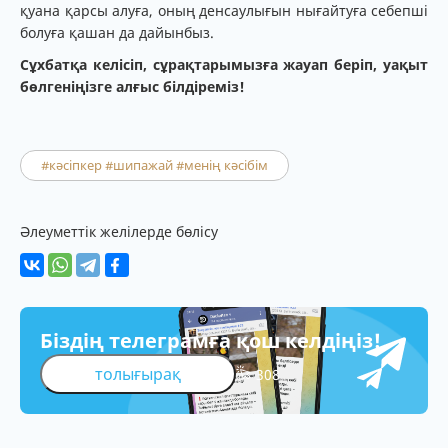
қуана қарсы алуға, оның денсаулығын нығайтуға себепші
болуға қашан да дайынбыз.
Сұхбатқа келісіп, сұрақтарымызға жауап беріп, уақыт
бө
лгеніңізге алғыс білдіреміз!
#кәсіпкер #шипажай #менің кәсібім
Әлеуметтік желілерде бөлісу
Біздің телеграмға қош келдіңіз!
толығырақ
308