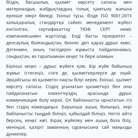
біздің басшылық қызмет көрсету сапасы мен
материалдық жабдықтардың толық қамтылу жағына
ерекше көңіл бөледі. Екінші тұсы, бізде ISO 9001:2015
халықаралық стандартқа сәйкес менеджмент жүйесі
енгізілген, сертификаттау ТЮФ СЕРТ неміс
компаниясымен жүргізілді. Енді басты приоритет –
денсаулық болғандықтан, бизнес деп қарау дұрыс емес.
Дегенмен, оның тәсілдерін жұмыста пайдаланамыз,
сондықтан, өз тарапымнан кеңес те бере аламын.
Бірінші кеңес – дұрыс жүйеге қою. Бір жүйе бойынша
жұмыс істесеңіз, сізге де, қызметкерлерге де оңай.
Әрқайсысы өз қызметін нақты білуі керек. Екінші, қызмет
көрсету сапасы. Сіздің ұсынатын қызметіңіз бен оны
пайдаланатын клиентіңіздің арасында дұрыс
коммуникация болу керек. Ол байланысты орнататын сіз
бен сіздің командаңыз. Барынша ашық болыңыз, кері
байланысты тыңдай біліңіз, қабылдай біліңіз. Негізі айта
берсең, кеңес көп. Бірақ жүйелеу мен ашық бола білу,
меніңше, қазіргі заманның сұранысына сай маңызды
дүниелер.