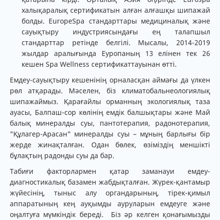
халықаралық сертификатын алған алғашқы шипажай
болды. EuropeSpa стандарттары медициналық және
сауықтыру индустриясындағы ең талапшыл
стандарттар ретінде белгілі. Мысалы, 2014-2019
жылдар аралығында Еуропаның 13 елінен тек 26
кешен Spa Wellness сертификаттауынан өтті.
Емдеу-сауықтыру кешенінің орналасқан аймағы да үлкен
рөл атқарады. Мәселен, біз климатобальнеологиялық
шипажаймыз. Қарағайлы орманның экологиялық таза
ауасы, Балпаш-сор көлінің емдік балшықтары және Май
балық минералды суы, пантотерапия, радонотерапия,
"Құлагер-Арасан" минералды суы – мұның барлығы бір
жерде жинақталған. Одан бөлек, өзіміздің меншікті
бұлақтың радонды суы да бар.
Табиғи факторлармен қатар заманауи емдеу-
диагностикалық базамен жабдықталған. Жүрек-қантамыр
жүйесінің, тыныс алу органдарының, тірек-қимыл
аппаратының кең ауқымды ауруларын емдеуге және
оңалтуға мүмкіндік береді. Біз әр келген қонағымызды