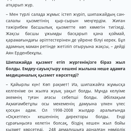
атқарып жүр.
– Мен түрлі салада жұмыс істеп жүріп, шипажайдың сан-
салалы қызметінің қыр-сырын меңгердім. Жиған
тәжірибем басшылық қызметте көп көмегін тигізеді.
Жақсы басшы ұжымды басқарып қана қоймай,
қарамағындағы әріптестерінен де үйрене білуі керек. Бұл
адамның маман ретінде жетіліп отыруына жақсы, – дейді
Аян Ерденбекұлы.
Шипажайда қызмет етіп жүргеніңізге біраз жыл
болды. Емдеу-сауықтыру кешені жылына неше адамға
медициналық қызмет көрсетеді?
– Қайырлы күн! Көп рақмет! Иә, шипажайға жұмысқа
келгеніме он жылға жуық уақыт болды. Мұнда келуіме
әкемнің туған ағасы себепші болды. Әбілхақым
Ақмағамбетұлы осы мекеменің дамуына үлкен үлес
қосқан адам. Ол 1998-2008 жылдар аралығында
«Оқжетпес» кешенінің директоры болды. Енді
сұрағыңызға келетін болсақ, біздің кешен жыл бойы
қызмет көрсетеді, 248 демалушыға арналған нөмірлік