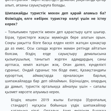
алып, ағзаны сауықтыруға болады.
Шипажайды туристік мекен деп қарай аламыз ба?
Өзіміздің елге көбірек туристер келуі үшін не істеу
керек?
– Толығымен туристік мекен деп қарастыру қате шығар.
Бірақ туристерге жақсы мүмкіндік бере алатын орын.
Соңғы уақытта бізге басқа елден келіп жатқан қонақтар
да аз емес. Осы салада жүрген маман ретінде айтатын
болсам, біздің елде сауықтыру демалысына
қызығушылық танытып жүрген адамдардың саны
артпаса, кеміп жатқан жоқ. Оған дәлел, күнделікті
сұраныс. Ондай сұраныс тек бізде емес, Қазақстандағы
курорттық аймақтарда орналасқан барлық
шипажайларда бар деп ойлаймын. Біріншіден, олардың
да дамып, туристік орталыққа айналуы үшін – сапалы
қызмет көрсете алуымыз керек.
Біздің кешен 2019 жылы Eurospa (Еуропалық
стандарт) нұсқасы бойынша үздік шипажайлар
қатарына кірді. Орталық Азия өңірінде Eurospa