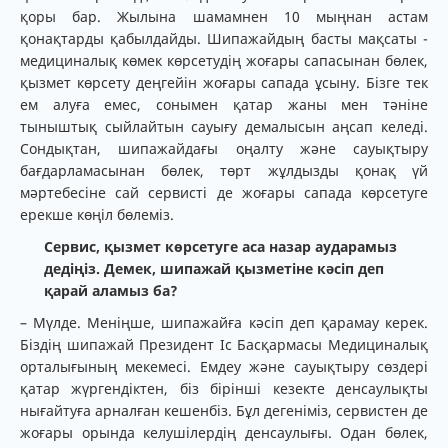
қоры бар. Жылына шамамнен 10 мыңнан астам
қонақтарды қабылдайды. Шипажайдың басты мақсаты -
медициналық көмек көрсетудің жоғары сапасынан бөлек,
қызмет көрсету деңгейін жоғары сапада ұсыну. Бізге тек
ем алуға емес, сонымен қатар жаны мен тәніне
тыныштық сыйлайтын сауығу демалысын аңсап келеді.
Сондықтан, шипажайдағы оңалту және сауықтыру
бағдарламасынан бөлек, төрт жұлдызды қонақ үй
мәртебесіне сай сервисті де жоғары сапада көрсетуге
ерекше көңіл бөлеміз.
Сервис, қызмет көрсетуге аса назар аударамыз
дедіңіз. Демек, шипажай қызметіне кәсіп деп
қарай аламыз ба?
– Мүлде. Меніңше, шипажайға кәсіп деп қарамау керек.
Біздің шипажай Президент Іс Басқармасы Медициналық
орталығының мекемесі. Емдеу және сауықтыру сөздері
қатар жүргендіктен, біз бірінші кезекте денсаулықты
нығайтуға арналған кешенбіз. Бұл дегеніміз, сервистен де
жоғары орында келушілердің денсаулығы. Одан бөлек,