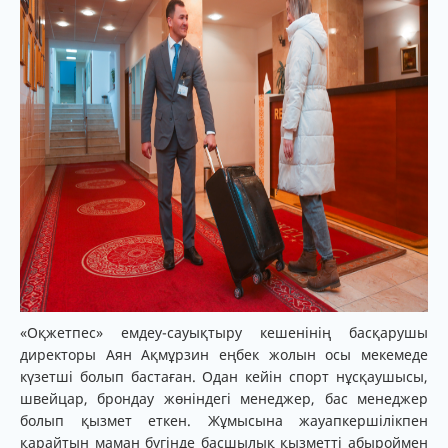
«Оқжетпес» емдеу-сауықтыру кешенінің басқарушы
директоры Аян Ақмұрзин еңбек жолын осы мекемеде
күзетші болып бастаған. Одан кейін спорт нұсқаушысы,
швейцар, брондау жөніндегі менеджер, бас менеджер
болып қызмет еткен. Жұмысына жауапкершілікпен
қарайтын маман бүгінде басшылық қызметті абыроймен