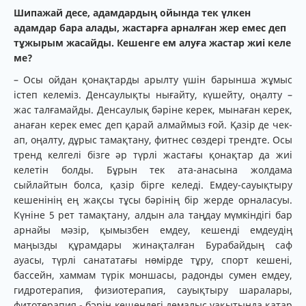
Шипажай десе, адамдардың ойында тек үлкен
адамдар бара алады, жастарға арналған жер емес деп
тұжырым жасайды. Кешенге ем алуға жастар жиі келе
ме?
– Осы ойдан қонақтарды арылту үшін барынша жұмыс
істеп келеміз. Денсаулықты нығайту, күшейту, оңалту –
жас талғамайды. Денсаулық бәріне керек, мынаған керек,
анаған керек емес деп қарай алмаймыз ғой. Қазір де чек-
ап, оңалту, дұрыс тамақтану, фитнес сөздері трендте. Осы
тренд келгелі бізге әр түрлі жастағы қонақтар да жиі
келетін болды. Бұрын тек ата-анасына жолдама
сыйлайтын болса, қазір бірге келеді. Емдеу-сауықтыру
кешенінің ең жақсы тұсы бәрінің бір жерде орналасуы.
Күніне 5 рет тамақтану, алдын ала таңдау мүмкіндігі бар
арнайы мәзір, қымызбен емдеу, кешенді емдеудің
маңызды құрамдары жинақталған Бурабайдың саф
ауасы, түрлі санататағы нөмірде тұру, спорт кешені,
бассейн, хаммам түрік моншасы, радонды сумен емдеу,
гидротерапия, физиотерапия, сауықтыру шаралары,
фитотерапия - бәрін кешендегі демалыс уақытында қатар