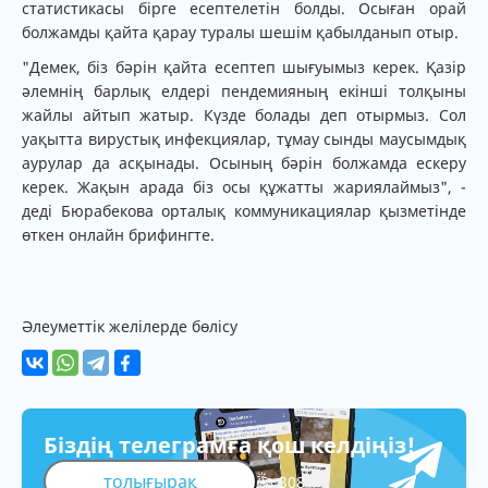
статистикасы бірге есептелетін болды. Осыған орай
болжамды қайта қарау туралы шешім қабылданып отыр.
"Демек, біз бәрін қайта есептеп шығуымыз керек. Қазір
әлемнің барлық елдері пендемияның екінші толқыны
жайлы айтып жатыр. Күзде болады деп отырмыз. Сол
уақытта вирустық инфекциялар, тұмау сынды маусымдық
аурулар да асқынады. Осының бәрін болжамда ескеру
керек. Жақын арада біз осы құжатты жариялаймыз", -
деді Бюрабекова орталық коммуникациялар қызметінде
өткен онлайн брифингте.
Әлеуметтік желілерде бөлісу
Біздің телеграмға қош келдіңіз!
толығырақ
308