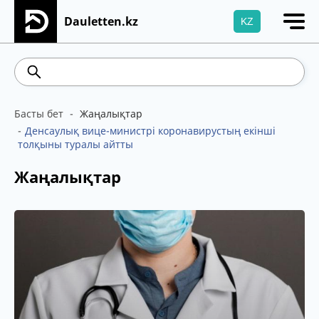
Dauletten.kz
KZ
Сіздің өтінішіңіз сәтті жіберілді, Рақмет!
541.64
5.71
Brent
100.41
WTI
95.99
4
Басты бет
Жаңалықтар
Денсаулық вице-министрі коронавирустың екінші
толқыны туралы айтты
Жаңалықтар