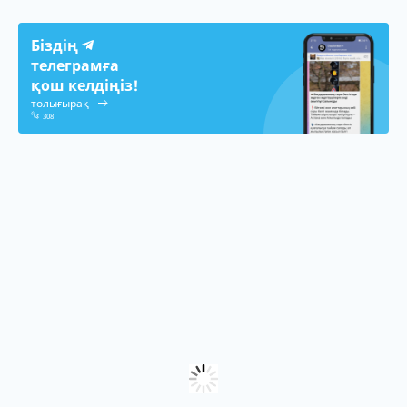
Біздің
телеграмға
қош келдіңіз!
толығырақ
308