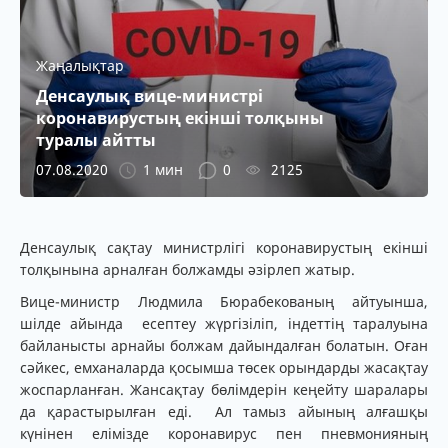
Жаңалықтар
Денсаулық вице-министрі
коронавирустың екінші толқыны
туралы айтты
07.08.2020
1 мин
0
2125
Денсаулық сақтау министрлігі коронавирустың екінші
толқынына арналған болжамды әзірлеп жатыр.
Вице-министр Людмила Бюрабекованың айтуынша,
шілде айында есептеу жүргізіліп, індеттің таралуына
байланысты арнайы болжам дайындалған болатын. Оған
сәйкес, емханаларда қосымша төсек орындарды жасақтау
жоспарланған. Жансақтау бөлімдерін кеңейту шаралары
да қарастырылған еді. Ал тамыз айының алғашқы
күнінен елімізде коронавирус пен пневмонияның