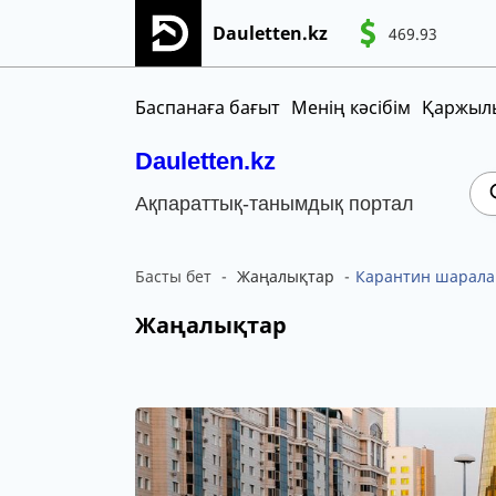
Dauletten.kz
469.93
Сіздің өтінішіңіз сәтті жіберілді, Рақме
CNY
MNT
KGS
Баспанаға бағыт
Менің кәсібім
Қаржылы
Dauletten.kz
Ақпараттық-танымдық портал
Басты бет
Жаңалықтар
Карантин шарала
Жаңалықтар