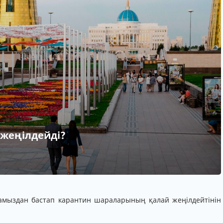
жеңілдейді?
5
тамыздан бастап карантин шараларының қалай жеңілдейтінін