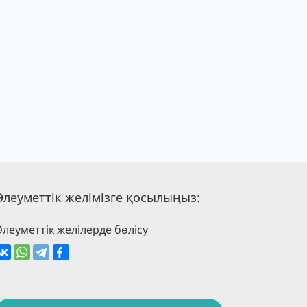
Әлеуметтік желімізге қосылыңыз:
Әлеуметтік желілерде бөлісу