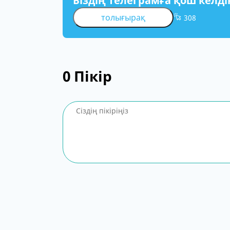
Біздің телеграмға қош келді
толығырақ
308
0
Пікір