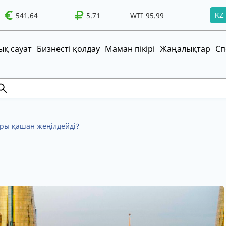
541.64
WTI
95.99
Brent
5.71
100.41
WTI
95.99
Brent
100.41
KZ
т!
UZS
TRY
қ сауат
Бизнесті қолдау
Маман пікірі
Жаңалықтар
Сп
ры қашан жеңілдейді?