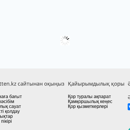
tten.kz сайтынан оқыңыз
Қайырымдылық қоры
аға бағыт
Қор туралы ақпарат
кәсібім
Қамқоршылық кеңес
лық сауат
Қор қызметкерлері
ті қолдау
ықтар
пікірі