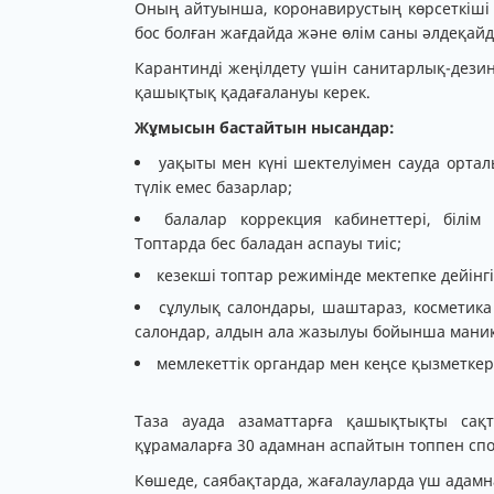
Оның айтуынша, коронавирустың көрсеткіші 
бос болған жағдайда және өлім саны әлдеқайд
Карантинді жеңілдету үшін санитарлық-дези
қашықтық қадағалануы керек.
Жұмысын бастайтын нысандар:
уақыты мен күні шектелуімен сауда орталы
түлік емес базарлар;
балалар коррекция кабинеттері, білім
Топтарда бес баладан аспауы тиіс;
кезекші топтар режимінде мектепке дейінг
сұлулық салондары, шаштараз, косметик
салондар, алдын ала жазылуы бойынша мани
мемлекеттік органдар мен кеңсе қызметкер
Таза ауада азаматтарға қашықтықты сақ
құрамаларға 30 адамнан аспайтын топпен спор
Көшеде, саябақтарда, жағалауларда үш адамн