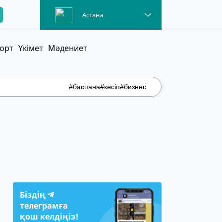
Астана
орт
Үкімет
Мәдениет
#баспана
#кәсіп
#бизнес
Біздің
телеграмға
қош келдіңіз!