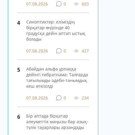
07.08.2026
0
603
4
Синоптиктер: еліміздің
бірқатар өңірінде 40
градусқа дейін аптап ыстық
болады
07.08.2026
0
427
5
Абайдан альфа ұрпаққа
дейінгі ғибратнама: Талғарда
тағылымды әдеби-танымдық
кеш өткізілді
07.08.2026
0
234
6
Бір аптада бірқатар
әлеуметтік маңызы бар азық-
түлік тауарлары арзандады