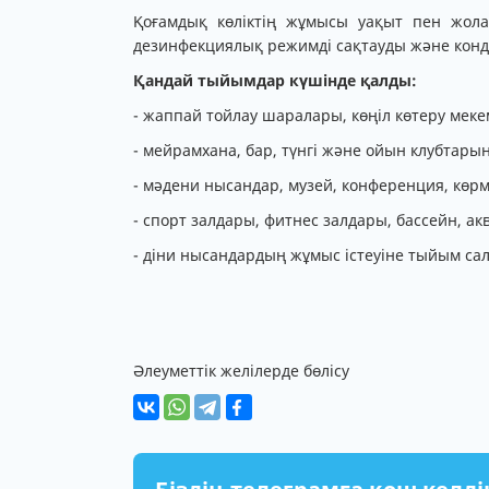
Қоғамдық көліктің жұмысы уақыт пен жол
дезинфекциялық режимді сақтауды және конд
Қандай тыйымдар күшінде қалды:
- жаппай тойлау шаралары, көңіл көтеру меке
- мейрамхана, бар, түнгі және ойын клубтары
- мәдени нысандар, музей, конференция, кө
- спорт залдары, фитнес залдары, бассейн, а
- діни нысандардың жұмыс істеуіне тыйым са
Әлеуметтік желілерде бөлісу