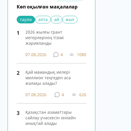
Көп оқылған мақалалар
тәулік
апта
ай
жыл
1
2026 жылғы грант
иегерлерінің тізімі
жарияланды
07.08.2026
4
1080
2
Қай мамандық иелері
миллион теңгеден аса
жалақы алады?
07.08.2026
4
626
3
Қазақстан азаматтары
сайлау учаскесін онлайн
анықтай алады