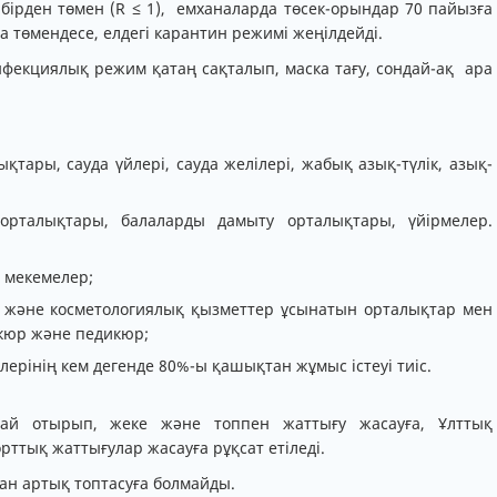
бірден төмен (R ≤ 1), емханаларда төсек-орындар 70 пайызға
а төмендесе, елдегі карантин режимі жеңілдейді.
нфекциялық режим қатаң сақталып, маска тағу, сондай-ақ ара
қтары, сауда үйлері, сауда желілері, жабық азық-түлік, азық-
 орталықтары, балаларды дамыту орталықтары, үйірмелер.
і мекемелер;
а және косметологиялық қызметтер ұсынатын орталықтар мен
кюр және педикюр;
лерінің кем дегенде 80%-ы қашықтан жұмыс істеуі тиіс.
тай отырып, жеке және топпен жаттығу жасауға, Ұлттық
ттық жаттығулар жасауға рұқсат етіледі.
ан артық топтасуға болмайды.