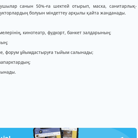
аушылар санын 50%-ға шектей отырып, маска, санитарлық-
укторлардың болуын міндеттеу арқылы қайта жанданады.
мелерінің, кинотеатр, фудкорт, банкет залдарының;
ның;
рме, форум ұйымдастыруға тыйым салынады;
квапарктардың;
лынады.