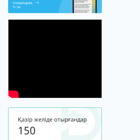
толығырақ
308
Қазір желіде отырғандар
150