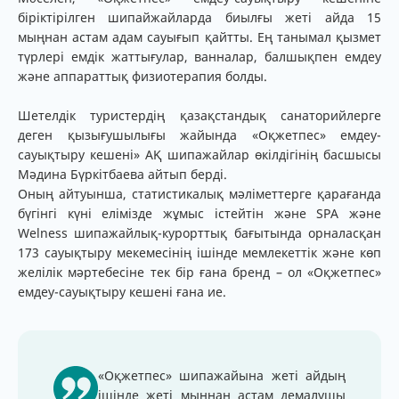
біріктірілген шипайжайларда биылғы жеті айда 15
мыңнан астам адам сауығып қайтты. Ең танымал қызмет
түрлері емдік жаттығулар, ванналар, балшықпен емдеу
және аппараттық физиотерапия болды.
Шетелдік туристердің қазақстандық санаторийлерге
деген қызығушылығы жайында «Оқжетпес» емдеу-
сауықтыру кешені» АҚ шипажайлар өкілдігінің басшысы
Мәдина Бүркітбаева айтып берді.
Оның айтуынша, статистикалық мәліметтерге қарағанда
бүгінгі күні елімізде жұмыс істейтін және SPA және
Welness шипажайлық-курорттық бағытында орналасқан
173 сауықтыру мекемесінің ішінде мемлекеттік және көп
желілік мәртебесіне тек бір ғана бренд – ол «Оқжетпес»
емдеу-сауықтыру кешені ғана ие.
«Оқжетпес» шипажайына жеті айдың
ішінде жеті мыңнан астам демалушы