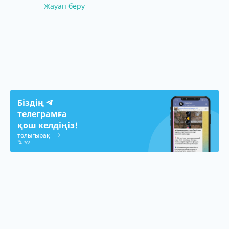
Жауап беру
Біздің
телеграмға
қош келдіңіз!
толығырақ
308