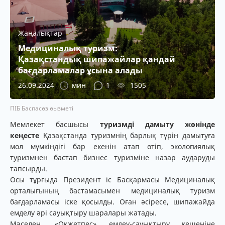
Жаңалықтар
Медициналық туризм:
Қазақстандық шипажайлар қандай
бағдарламалар ұсына алады
26.09.2024
мин
1
1505
ПІБ Баспасөз өызметі
Мемлекет басшысы
туризмді дамыту жөнінде
кеңесте
Қазақстанда туризмнің барлық түрін дамытуға
мол мүмкіндігі бар екенін атап өтіп, экологиялық
туризмнен бастап бизнес туризміне назар аударуды
тапсырды.
Осы тұрғыда Президент іс Басқармасы Медициналық
орталығының бастамасымен медициналық туризм
бағдарламасы іске қосылды. Оған әсіресе, шипажайда
емделу әрі сауықтыру шаралары жатады.
Мәселен, «Оқжетпес» емдеу-сауықтыру кешеніне