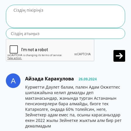
Айзада Каракулова
А
26.09.2024
Курметти Даулет балам, пален Адам Окжетпес
шипажайына келип демалды деп
мактанасындар, жанында турган Астананын
пенсионерлери бара алмайды, бизге тек
Катарколге, ондада 60% толейсин, неге,
Зейнеткер адам емес па, осыны карасаныздар
екен 2022 жылы Зейнетке жыктым алм бир рет
дкмалмадым