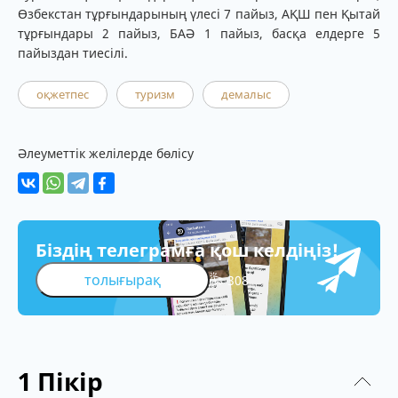
Өзбекстан тұрғындарының үлесі 7 пайыз, АҚШ пен Қытай
тұрғындары 2 пайыз, БАӘ 1 пайыз, басқа елдерге 5
пайыздан тиесілі.
оқжетпес
туризм
демалыс
Әлеуметтік желілерде бөлісу
Біздің телеграмға қош келдіңіз!
толығырақ
308
1
Пікір