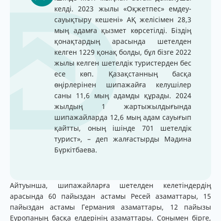
келді. 2023 жылы «Оқжетпес» емдеу-
сауықтыру кешені» АҚ желісімен 28,3
мың адамға қызмет көрсетілді. Біздің
қонақтардың арасында шетелден
келген 1229 қонақ болды, бұл бізге 2022
жылы келген шетелдік туристерден бес
есе көп. Қазақстанның басқа
өңірлерінен шипажайға келушілер
саны 11,6 мың адамды құрады. 2024
жылдың 1 жартыжылдығында
шипажайларда 12,6 мың адам сауығып
қайтты, оның ішінде 701 шетелдік
турист», – деп жалғастырды Мәдина
Бүркітбаева.
Айтуынша, шипажайларға шетелден келетіндердің
арасында 60 пайыздан астамы Ресей азаматтары, 15
пайыздан астамы Германия азаматтары, 12 пайызы
Еуропаның басқа елдерінің азаматтары. Сонымен бірге,