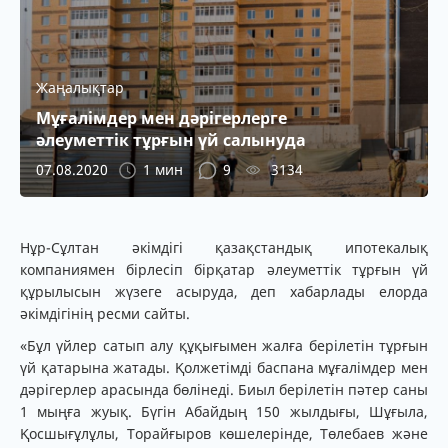
Жаңалықтар
Мұғалімдер мен дәрігерлерге
әлеуметтік тұрғын үй салынуда
07.08.2020
1 мин
9
3134
Нұр-Сұлтан әкімдігі қазақстандық ипотекалық
компаниямен бірлесіп бірқатар әлеуметтік тұрғын үй
құрылысын жүзеге асыруда, деп хабарлады елорда
әкімдігінің ресми сайты.
«Бұл үйлер сатып алу құқығымен жалға берілетін тұрғын
үй қатарына жатады. Қолжетімді баспана мұғалімдер мен
дәрігерлер арасында бөлінеді. Биыл берілетін пәтер саны
1 мыңға жуық. Бүгін Абайдың 150 жылдығы, Шұғыла,
Қосшығұлұлы, Торайғыров көшелерінде, Төлебаев және