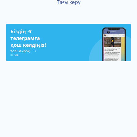
Тағы көру
Біздің
телеграмға
қош келдіңіз!
толығырақ
308