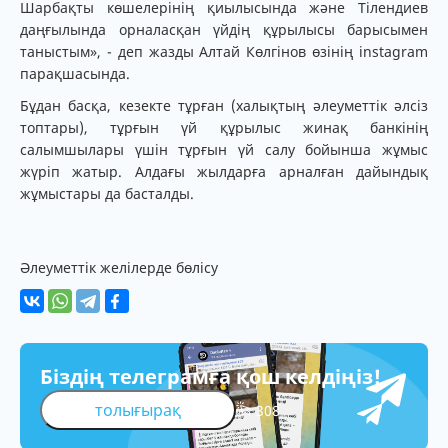
Шарбақты көшелерінің қиылысында және Тілендиев
даңғылында орналасқан үйдің құрылысы барысымен
таныстым», - деп жазды Алтай Көлгінов өзінің instagram
парақшасында.
Бұдан басқа, кезекте тұрған (халықтың әлеуметтік әлсіз
топтары), тұрғын үй құрылыс жинақ банкінің
салымшылары үшін тұрғын үй салу бойынша жұмыс
жүріп жатыр. Алдағы жылдарға арналған дайындық
жұмыстары да басталды.
Әлеуметтік желілерде бөлісу
Біздің телеграмға қош келдіңіз!
толығырақ
308