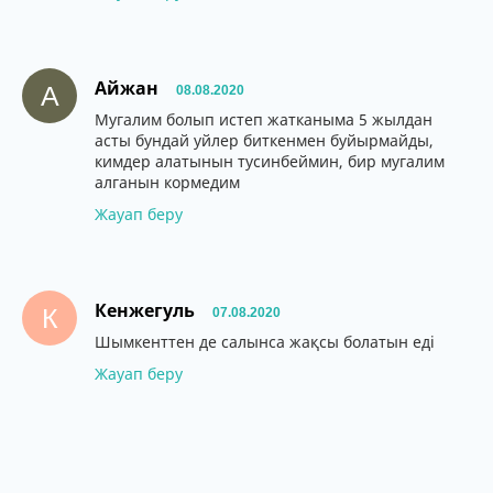
Айжан
А
08.08.2020
Мугалим болып истеп жатканыма 5 жылдан
асты бундай уйлер биткенмен буйырмайды,
кимдер алатынын тусинбеймин, бир мугалим
алганын кормедим
Жауап беру
Кенжегуль
К
07.08.2020
Шымкенттен де салынса жақсы болатын еді
Жауап беру