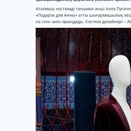
Аталмыш костюмді танымал әнші Алла Пугач
«Подарок для Анны» атты шығармашылық кеш
на сон» әнін орындады. Костюм дизайнері – Ate