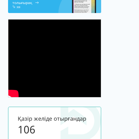
толығырақ
308
Қазір желіде отырғандар
106