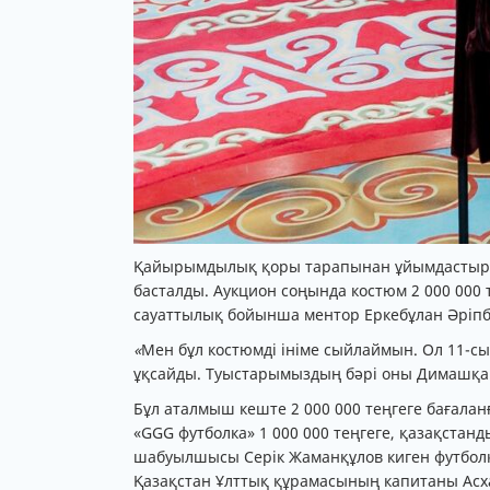
Қайырымдылық қоры тарапынан ұйымдастырыл
басталды. Аукцион соңында костюм 2 000 000 
сауаттылық бойынша ментор Еркебұлан Әріпб
«
Мен бұл костюмді ініме сыйлаймын. Ол 11-с
ұқсайды. Туыстарымыздың бәрі оны Димашқа ұқ
Бұл аталмыш кеште 2 000 000 теңгеге бағала
«GGG футболка» 1 000 000 теңгеге, қазақста
шабуылшысы Серік Жаманқұлов киген футболк
Қазақстан Ұлттық құрамасының капитаны Асха