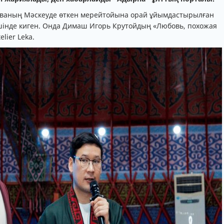
еваның Мәскеуде өткен мерейтойына орай ұйымдастырылған
інде киген. Онда Димаш Игорь Крутойдың «Любовь, похожая
lier Leka.