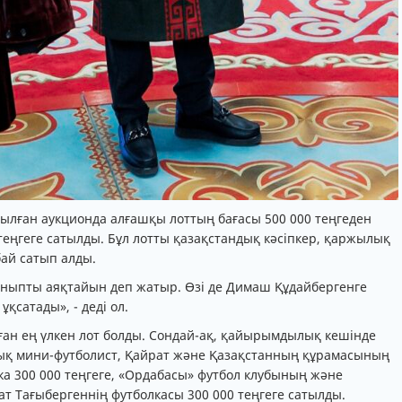
ған аукционда алғашқы лоттың бағасы 500 000 теңгеден
теңгеге сатылды. Бұл лотты қазақстандық кәсіпкер, қаржылық
ай сатып алды.
ыныпты аяқтайын деп жатыр. Өзі де Димаш Құдайбергенге
сатады», - деді ол.
нған ең үлкен лот болды. Сондай-ақ, қайырымдылық кешінде
ндық мини-футболист, Қайрат және Қазақстанның құрамасының
а 300 000 теңгеге, «Ордабасы» футбол клубының және
т Тағыбергеннің футболкасы 300 000 теңгеге сатылды.