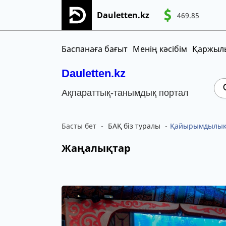
Dauletten.kz
469.85
Сіздің өтінішіңіз сәтті жіберілді, Рақме
CNY
MNT
KGS
Баспанаға бағыт
Менің кәсібім
Қаржылы
Dauletten.kz
Ақпараттық-танымдық портал
Басты бет
БАҚ біз туралы
Қайырымдылық 
Жаңалықтар