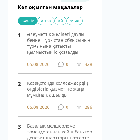
Көп оқылған мақалалар
тәулік
апта
ай
жыл
1
Әлеуметтік желідегі даулы
бейне: Түркістан облысының
тұрғынына қатысты
қылмыстық іс қозғалды
05.08.2026
0
328
2
Қазақстанда колледждердің
өндірістік қызметіне жаңа
мүмкіндік ашылды
05.08.2026
0
286
3
Базалық мөлшерлеме
төмендегеннен кейін банктер
депозит шарттарын өзгерте