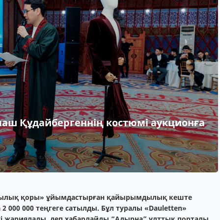
ш Құдайбергеннің костюмі аукционға
дылық қоры» ұйымдастырған қайырымдылық кеште
 000 000 теңгеге сатылды. Бұл туралы «Dauletten»
 жариялады, деп хабарлайды “Адырна” ұлттық порталы.