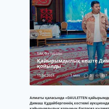
БАҚ біз туралы
Қайырымдылық кеште Дима
қойылды
15.04.2024
1 мин
0
857
Алматы қаласында «DAULETTEN қайырым
Димаш Құдайбергеннің костюмі аукционда 2
қайырымдылық қорының баспасөз қызметі