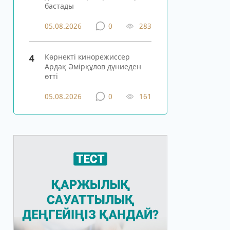
бастады
05.08.2026
0
283
4
Көрнекті кинорежиссер
Ардақ Әмірқұлов дүниеден
өтті
05.08.2026
0
161