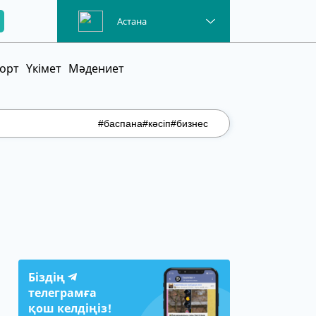
Астана
орт
Үкімет
Мәдениет
#баспана
#кәсіп
#бизнес
Біздің
телеграмға
қош келдіңіз!