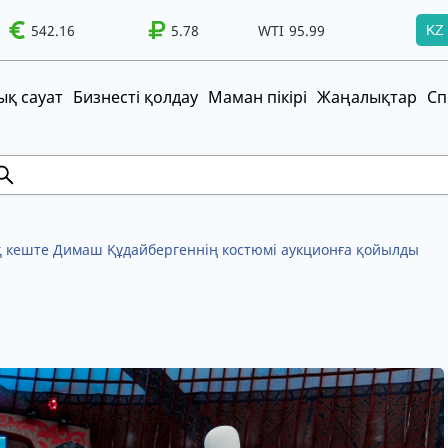
WTI
542.16
95.99
Brent
100.41
5.78
WTI
95.99
Brent
100.41
KZ
т!
UZS
TRY
қ сауат
Бизнесті қолдау
Маман пікірі
Жаңалықтар
Сп
кеште Димаш Құдайбергеннің костюмі аукционға қойылды