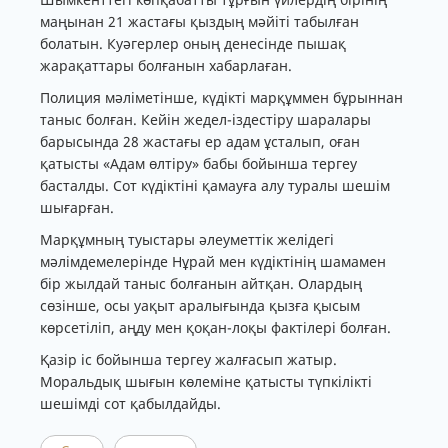
маңынан 21 жастағы қыздың мәйіті табылған
болатын. Куәгерлер оның денесінде пышақ
жарақаттары болғанын хабарлаған.
Полиция мәліметінше, күдікті марқұммен бұрыннан
таныс болған. Кейін жедел-іздестіру шаралары
барысында 28 жастағы ер адам ұсталып, оған
қатысты «Адам өлтіру» бабы бойынша тергеу
басталды. Сот күдіктіні қамауға алу туралы шешім
шығарған.
Марқұмның туыстары әлеуметтік желідегі
мәлімдемелерінде Нұрай мен күдіктінің шамамен
бір жылдай таныс болғанын айтқан. Олардың
сөзінше, осы уақыт аралығында қызға қысым
көрсетіліп, аңду мен қоқан-лоқы фактілері болған.
Қазір іс бойынша тергеу жалғасып жатыр.
Моральдық шығын көлеміне қатысты түпкілікті
шешімді сот қабылдайды.