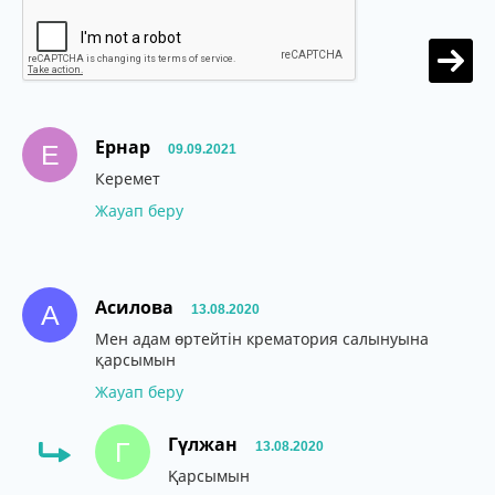
Ернар
Е
09.09.2021
Керемет
Жауап беру
Асилова
А
13.08.2020
Мен адам өртейтін крематория салынуына
қарсымын
Жауап беру
Гүлжан
Г
13.08.2020
Қарсымын