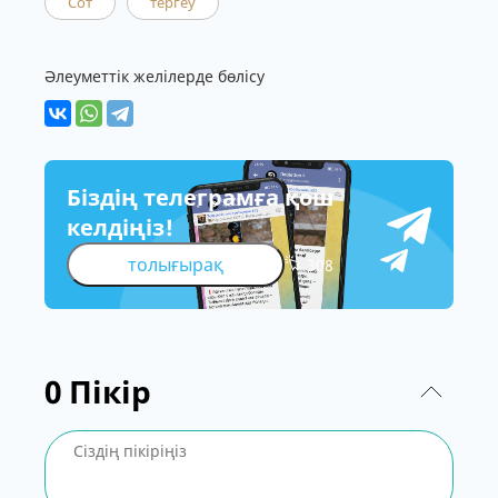
Сот
тергеу
Әлеуметтік желілерде бөлісу
Біздің телеграмға қош
келдіңіз!
толығырақ
308
0
Пікір