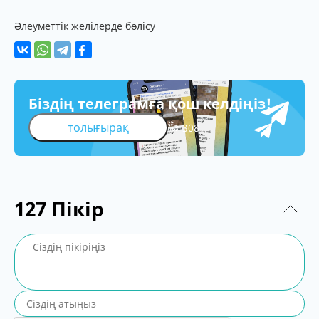
Әлеуметтік желілерде бөлісу
Біздің телеграмға қош келдіңіз!
толығырақ
308
127
Пікір