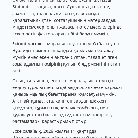
Біріншісі – заңдық жағы. Сұлтанның сөзінше,
азаматтық талап қылмыстық іс аясында
қаралатындықтан, сотталушының материалдық
міндеттемелері оның жазасын өтеу мәселелерінде
ескерілетін факторлардың бірі болуы мүмкін.
Екінші мәселе – моральдық ұстаным. Отбасы үшін
Нұрайдың өмірін ешқандай қаржымен бағалау
мүмкін емес екенін айтқан Сұлтан, талап етілген
сома адамның өмірінің құнын білдірмейтінін атап
өтті.
Оның айтуынша, егер сот моральдық өтемақы
өндіру туралы шешім қабылдаса, алынған қаражат
қайырымдылық бағыттарына жұмсалуы мүмкін.
Атап айтқанда, сталкингтен зардап шеккен
қыздарға, тұрмыстық зорлық-зомбылық пен
қудалауға тап болған адамдарға көмек көрсету
бастамалары қарастырылып отыр.
Еске салайық, 2026 жылғы 11 қаңтарда
Шымкенттегі көпқабатты тұрғын үйлердің бірінің