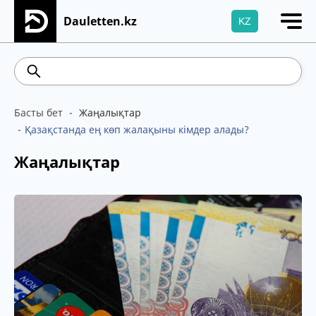
Dauletten.kz
KZ
Сіздің өтінішіңіз сәтті жіберілді, Рақмет!
Brent
100.41
WTI
95.99
469.93
541.64
Басты бет
Жаңалықтар
Қазақстанда ең көп жалақыны кімдер алады?
Жаңалықтар