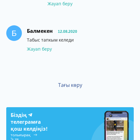
Жауап беру
Балмекен
Б
12.08.2020
Табыс тапкым келеди
Жауап беру
Тағы көру
Біздің
телеграмға
қош келдіңіз!
толығырақ
308