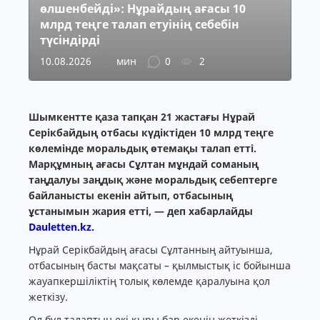
өлшенбейді»: Нұрайдың ағасы 10
млрд теңге талап етуінің себебін
түсіндірді
10.08.2026
мин
0
2
Шымкентте қаза тапқан 21 жастағы Нұрай
Серікбайдың отбасы күдіктіден 10 млрд теңге
көлемінде моральдық өтемақы талап етті.
Марқұмның ағасы Сұлтан мұндай соманың
таңдалуы заңдық және моральдық себептерге
байланысты екенін айтып, отбасының
ұстанымын жария етті, — деп хабарлайды
Dauletten.kz.
Нұрай Серікбайдың ағасы Сұлтанның айтуынша,
отбасының басты мақсаты – қылмыстық іс бойынша
жауапкершіліктің толық көлемде қаралуына қол
жеткізу.
Ол бұл талаптың екі қыры бар екенін жеткізді.