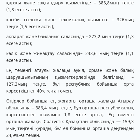
қаржы және сақтандыру қызметінде – 386,8мың теңге
(1,8 есеге асты);
кәсіби, ғылыми және техникалық қызметте – 326мың
теңге (1,5 есеге асты);
ақпарат және байланыс саласында – 273,2 мың теңге (1,3
есеге асты);
көлік және жинақтау саласында– 233,6 мың теңге (1,1
есеге асты).
Ең төменгі атаулы жалақы ауыл, орман және балық
шаруашылығының қызметкерлерінде белгіленді –
127,3мың теңге, бұл республика бойынша орта
көрсеткіштен 40% %-ға төмен.
Өңірлер бойынша ең жоғарғы орташа жалақы Атырау
облысында – 386,4 мың теңге, бұл орташа республикалық
көрсеткіштен шамамен 1,8 есеге артық. Ең төменгі
орташа жалақы Солтүстік Қазақстан облысында — 159,3
мың теңгені құрады, бұл ел бойынша орташа деңгейден
24,9%-ға төмен.