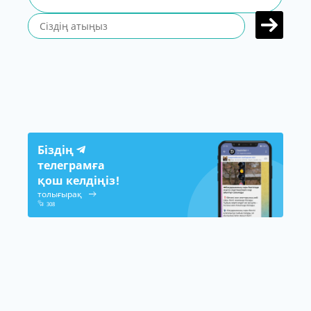
Біздің
телеграмға
қош келдіңіз!
толығырақ
308