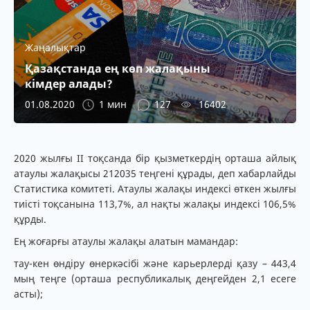
Жаңалықтар
Қазақстанда ең көп жалақыны
кімдер алады?
01.08.2020
1 мин
127
16402
2020 жылғы ІI тоқсанда бір қызметкердің орташа айлық
атаулы жалақысы 212035 теңгені құрады, деп хабарлайды
Статистика комитеті.
Атаулы жалақы индексі өткен жылғы
тиісті тоқсанына 113,7%, ал нақты жалақы индексі 106,5%
құрды.
Ең жоғарғы атаулы жалақы алатын мамандар:
тау-кен өндіру өнеркәсібі және карьерлерді қазу – 443,4
мың теңге (орташа республикалық деңгейден 2,1 есеге
асты);