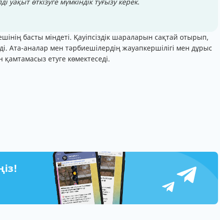
лді уақыт өткізуге мүмкіндік туғызу керек.
иешінің басты міндеті. Қауіпсіздік шараларын сақтай отырып,
теді. Ата-аналар мен тәрбиешілердің жауапкершілігі мен дұрыс
 қамтамасыз етуге көмектеседі.
ңіз!