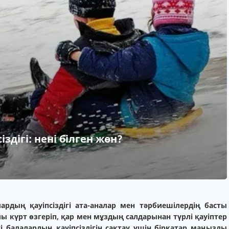
іздігі: нені білген жөн?
лардың қауіпсіздігі ата-аналар мен тәрбиешілердің басты
йы күрт өзгеріп, қар мен мұздың салдарынан түрлі қауіптер
і балалардың қауіпсіздігін сақтау үшін бірқатар маңызды