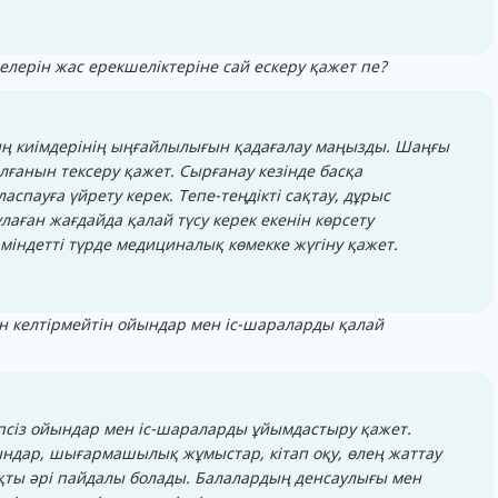
елерін жас ерекшеліктеріне сай ескеру қажет пе?
дың киімдерінің ыңғайлылығын қадағалау маңызды. Шаңғы
ғанын тексеру қажет. Сырғанау кезінде басқа
спауға үйрету керек. Тепе-теңдікті сақтау, дұрыс
ұлаған жағдайда қалай түсу керек екенін көрсету
 міндетті түрде медициналық көмекке жүгіну қажет.
ян келтірмейтін ойындар мен іс-шараларды қалай
уіпсіз ойындар мен іс-шараларды ұйымдастыру қажет.
ындар, шығармашылық жұмыстар, кітап оқу, өлең жаттау
қты әрі пайдалы болады. Балалардың денсаулығы мен