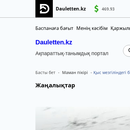
Dauletten.kz
469.93
Сіздің өтінішіңіз сәтті жіберілді, Рақме
CNY
MNT
KGS
Баспанаға бағыт
Менің кәсібім
Қаржылы
Dauletten.kz
Ақпараттық-танымдық портал
Басты бет
Маман пікірі
Қыс мезгіліндегі б
Жаңалықтар