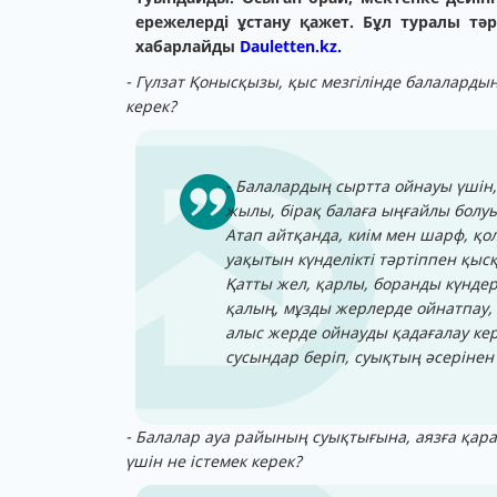
ережелерді ұстану қажет. Бұл туралы тә
хабарлайды
Dauletten.kz.
- Гүлзат Қонысқызы, қыс мезгілінде балаларды
керек?
- Балалардың сыртта ойнауы үшін, 
жылы, бірақ балаға ыңғайлы болуы
Атап айтқанда, киім мен шарф, қол
уақытын күнделікті тәртіппен қыс
Қатты жел, қарлы, боранды күнде
қалың, мұзды жерлерде ойнатпау,
алыс жерде ойнауды қадағалау кер
сусындар беріп, суықтың әсерінен
- Балалар ауа райының суықтығына, аязға қар
үшін не істемек керек?