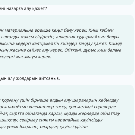
ні назарға алу қажет?
ың материалына ерекше көңіл бөлу керек. Киім табиғи
қ, ылғалды жақсы сіңіретін, аллергия тудырмайтын болуы
лысына кедергі келтірмейтін киімдер таңдау қажет. Киімді
оның жасына сәйкес алу керек. Өйткені, дұрыс киім балаға
едергі жасамауы керек.
дын алу жолдарын айтсаңыз.
н қорғану үшін бірнеше алдын алу шараларын қабылдау
ырғанамайтын кілемшелер төсеу, қол жетімді сөрелерде
й-ақ сыртта ойнағанда қарлы, мұзды жерлерде ойнатпау
е шықпау, секірмеу сияқты қарапайым қауіпсіздік
ы үнемі бақылап, олардың қауіпсіздігіне