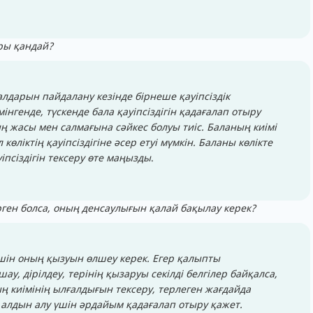
ары қандай?
алдарын пайдалану кезінде бірнеше қауіпсіздік
інгенде, түскенде бала қауіпсіздігін қадағалап отыру
ң жасы мен салмағына сәйкес болуы тиіс. Баланың киімі
көліктің қауіпсіздігіне әсер етуі мүмкін. Баланы көлікте
іпсіздігін тексеру өте маңызды
.
үрген болса, оның денсаулығын қалай бақылау керек?
шін оның қызуын өлшеу керек. Егер қалыпты
у, дірілдеу, терінің қызаруы секілді белгілер байқалса,
ың киімінің ылғалдығын тексеру, терлеген жағдайда
ң алдын алу үшін әрдайым қадағалап отыру қажет.