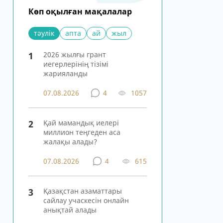
Көп оқылған мақалалар
тәулік
апта
ай
жыл
1
2026 жылғы грант
иегерлерінің тізімі
жарияланды
07.08.2026
4
1057
2
Қай мамандық иелері
миллион теңгеден аса
жалақы алады?
07.08.2026
4
615
3
Қазақстан азаматтары
сайлау учаскесін онлайн
анықтай алады