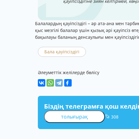
қауіпсіздігіне зиян келтірмей, көңі
Балалардың қауіпсіздігі – әр ата-ана мен тәрб
қыс мезгілі балалар үшін қызық әрі қауіпсіз ө
бақылауы баланың денсаулығы мен қауіпсіздігін
Бала қауіпсіздігі
Әлеуметтік желілерде бөлісу
Біздің телеграмға қош келді
толығырақ
308