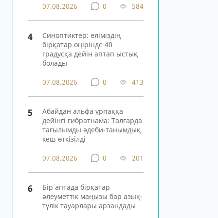
07.08.2026
0
584
4
Синоптиктер: еліміздің
бірқатар өңірінде 40
градусқа дейін аптап ыстық
болады
07.08.2026
0
413
5
Абайдан альфа ұрпаққа
дейінгі ғибратнама: Талғарда
тағылымды әдеби-танымдық
кеш өткізілді
07.08.2026
0
201
6
Бір аптада бірқатар
әлеуметтік маңызы бар азық-
түлік тауарлары арзандады