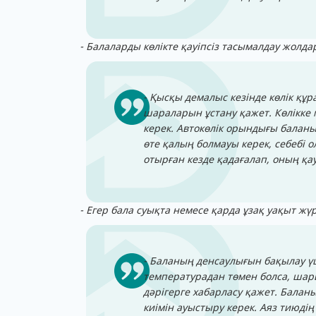
- Балаларды көлікте қауіпсіз тасымалдау жолд
- Қысқы демалыс кезінде көлік құр
шараларын ұстану қажет. Көлікке м
керек. Автокөлік орындығы баланы
өте қалың болмауы керек, себебі ол 
отырған кезде қадағалап, оның қау
- Егер бала суықта немесе қарда ұзақ уақыт ж
- Баланың денсаулығын бақылау ү
температурадан төмен болса, шарша
дәрігерге хабарласу қажет. Балан
киімін ауыстыру керек. Аяз тиюді