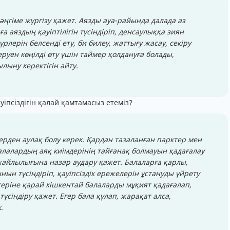
әңгіме жүргізу қажет. Аязды ауа-райында далада аз
ға аяздың қауіптілігін түсіндіріп, денсаулыққа зиян
лерін белсенді ету, би билеу, жаттығу жасау, секіру
руен көңілді өту үшін таймер қолдануға болады,
лыну керектігін айту.
іпсіздігін қалай қамтамасыз етеміз?
ерден аулақ болу керек. Қардан тазаланған парктер мен
лалардың аяқ киімдерінің тайғанақ болмауын қадағалау
айлылығына назар аудару қажет. Балаларға қарлы,
ын түсіндіріп, қауіпсіздік ережелерін ұстануды үйрету
еріне қарай кішкентай балаларды мұқият қадағалап,
түсіндіру қажет. Егер бала құлап, жарақат алса,
к
.