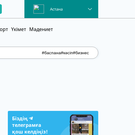
Астана
орт
Үкімет
Мәдениет
#баспана
#кәсіп
#бизнес
Біздің
телеграмға
қош келдіңіз!