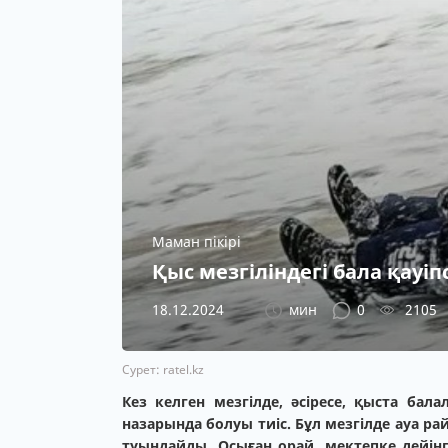
Маман пікірі
Қыс мезгіліндегі бала қауіпс
18.12.2024
мин
0
2105
Сурет: ratel.kz
Кез келген мезгілде, әсіресе, қыста бала
назарында болуы тиіс. Бұл мезгілде ауа ра
туындайды. Осыған орай, мектепке дейінг