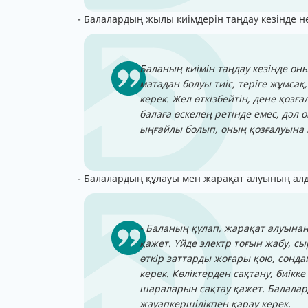
- Балалардың жылы киімдерін таңдау кезінде не
Баланың киімін таңдау кезінде он
матадан болуы тиіс, теріге жұмса
керек. Жел өткізбейтін, дене қозға
балаға өскелең ретінде емес, дәл 
ыңғайлы болып, оның қозғалуына к
- Балалардың құлауы мен жарақат алуының ал
- Баланың құлап, жарақат алуына
қажет. Үйде электр тоғын жабу, с
өткір заттарды жоғары қою, сонда
керек. Көліктерден сақтану, биікк
шараларын сақтау қажет. Балалард
жауапкершілікпен қарау керек.