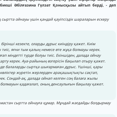
рбиеші Әбілғазина Гүлзат Қонысқызы айтып берді, - деп
ң сыртта ойнауы үшін қандай қауіпсіздік шараларын ескеру
бірінші кезекте, оларды дұрыс киіндіру қажет. Киім
 тиіс, яғни тым қалың немесе өте жұқа болмауы керек.
ғап міндетті түрде болуы тиіс. Екіншіден, далада ойнау
қарту керек. Ауа-райының өзгерісін бақылап отыру қажет.
рде балаларды сыртқа шығармаған дұрыс. Үшінші, қары
 көліктер жүретін жерлерден арақашықтықты сақтап,
ек. Сондай-ақ, далада ойнап келген соң балаға жылы
 болмауын қадағалап, оның денсаулығын бақылау қажет.
амастан сыртта ойнауға құмар. Мұндай жағдайды болдырмау