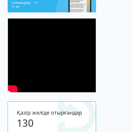
толығырақ
308
Қазір желіде отырғандар
120