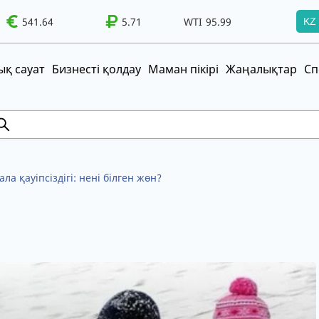
WTI
541.64
95.99
Brent
100.41
5.71
WTI
95.99
Brent
100.41
KZ
т!
UZS
TRY
қ сауат
Бизнесті қолдау
Маман пікірі
Жаңалықтар
Сп
ала қауіпсіздігі: нені білген жөн?