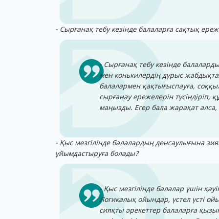
- Сырғанақ тебу кезінде балаларға сақтық ереж
- Сырғанақ тебу кезінде балалар
мен конькилердің дұрыс жабдықтал
балалармен қақтығыспауға, соққыла
сырғанау ережелерін түсіндіріп, қ
маңызды. Егер бала жарақат алса,
- Қыс мезгілінде балалардың денсаулығына зи
ұйымдастыруға болады?
- Қыс мезгілінде балалар үшін қа
Логикалық ойындар, үстел үсті ой
сияқты әрекеттер балаларға қызы