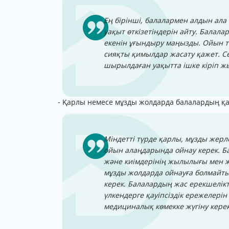
Ең бірінші, балалармен алдын ала 
уақыт өткізетіндерін айту. Балалар
екенін ұғындыру маңызды. Ойын түр
сияқты қимылдар жасату қажет. Се
шырылдаған уақытта ішке кіріп жы
- Қарлы немесе мұзды жолдарда балалардың қау
Міндетті түрде қарлы, мұзды жерл
ойын алаңдарында ойнау керек. Ба
және киімдерінің жылылығы мен ж
мұзды жолдарда ойнауға болмайтын
керек. Балалардың жас ерекшелікт
үлкендерге қауіпсіздік ережелерін 
медициналық көмекке жүгіну кере