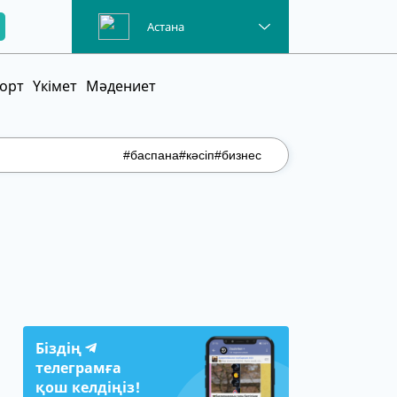
Астана
орт
Үкімет
Мәдениет
#баспана
#кәсіп
#бизнес
Біздің
телеграмға
қош келдіңіз!