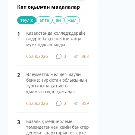
Көп оқылған мақалалар
тәулік
апта
ай
жыл
1
Қазақстанда колледждердің
өндірістік қызметіне жаңа
мүмкіндік ашылды
05.08.2026
0
363
2
Әлеуметтік желідегі даулы
бейне: Түркістан облысының
тұрғынына қатысты
қылмыстық іс қозғалды
05.08.2026
0
359
3
Базалық мөлшерлеме
төмендегеннен кейін банктер
депозит шарттарын өзгерте