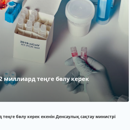
42 миллиард теңге бөлу керек
8
д теңге бөлу керек екенін Денсаулық сақтау министрі