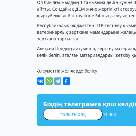
Ол биылғы жылдың 1 тамызына дейін күніне 3
айтты. Сондай-ақ ДСМ және жергілікті атқар
қыркүйекке дейін тәулігіне 64 мыңға жуық тес
Республикалық бюджеттен ПТР-тестілеу қызмет
ветеринарлық зертхана мамандарына жалақы 
зертхана тартылған.
Алексей Цойдың айтуынша, зерттеу материалд
көлік бөліп, аталған материалдарды жеткізу қ
Әлеуметтік желілерде бөлісу
Біздің телеграмға қош келді
толығырақ
308