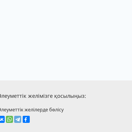
Әлеуметтік желімізге қосылыңыз:
Әлеуметтік желілерде бөлісу