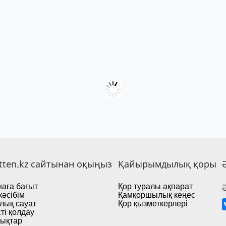
tten.kz сайтынан оқыңыз
Қайырымдылық қоры
аға бағыт
Қор туралы ақпарат
кәсібім
Қамқоршылық кеңес
лық сауат
Қор қызметкерлері
ті қолдау
ықтар