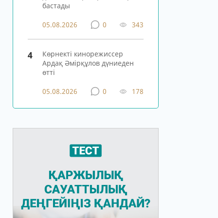
бастады
05.08.2026
0
343
4
Көрнекті кинорежиссер
Ардақ Әмірқұлов дүниеден
өтті
05.08.2026
0
178