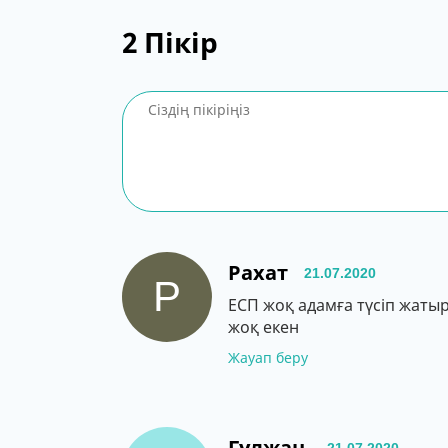
2
Пікір
Рахат
21.07.2020
Р
ЕСП жоқ адамға түсіп жаты
жоқ екен
Жауап беру
Гүлжан.