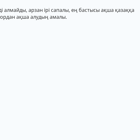
і алмайды, арзан ірі сапалы, ең бастысы ақша қазаққа
 қордан ақша алудың амалы.