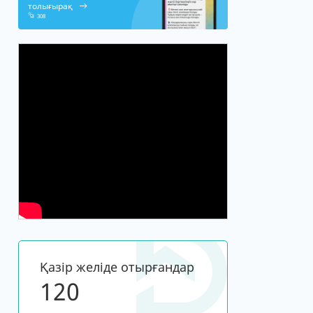
толығырақ
308
Қазір желіде отырғандар
120