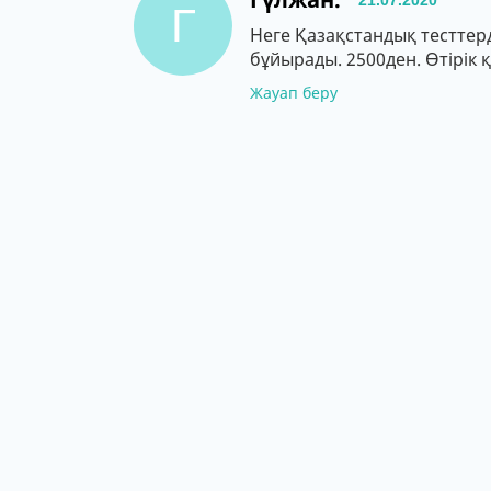
21.07.2020
Г
Неге Қазақстандық тесттерд
бұйырады. 2500ден. Өтірік
Жауап беру