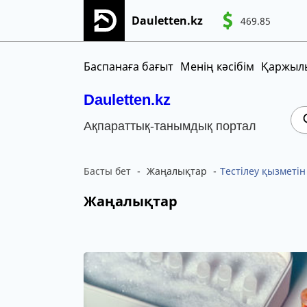
Dauletten.kz
469.85
Сіздің өтінішіңіз сәтті жіберілді, Рақме
CNY
MNT
KGS
Баспанаға бағыт
Менің кәсібім
Қаржылы
Dauletten.kz
Ақпараттық-танымдық портал
Басты бет
Жаңалықтар
Тестілеу қызметін
Жаңалықтар