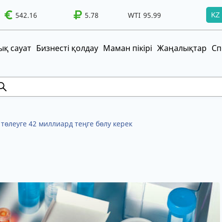
542.16
WTI
95.99
Brent
5.78
100.41
WTI
95.99
Brent
100.41
KZ
т!
UZS
TRY
қ сауат
Бизнесті қолдау
Маман пікірі
Жаңалықтар
Сп
 төлеуге 42 миллиард теңге бөлу керек