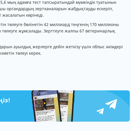
5,6 мың адамға тест тапсыратындай мүмкіндік туатынын
ушы органдардың зертханаларын жабдықтауды ескеріп,
т жасалатын көрінеді.
ін төлеуге бөлінетін 42 миллиард теңгенің 170 миллионы
төлеуге жұмсалады. Зерттеуге жалпы 67 ветеринарлық
арын ауылдық жерлерге дейін жеткізу үшін облыс әкімдері
ызметін төлеуі керек.
ңіз!