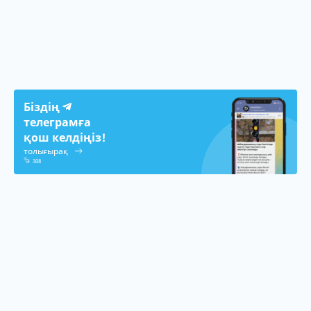
Біздің
телеграмға
қош келдіңіз!
толығырақ
308