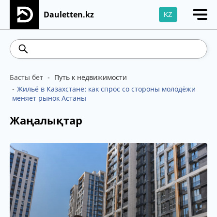
Dauletten.kz
KZ
Сіздің өтінішіңіз сәтті жіберілді, Рақмет!
541.64
5.71
Brent
100.41
WTI
95.99
469.9
Басты бет
Путь к недвижимости
Жильё в Казахстане: как спрос со стороны молодёжи
меняет рынок Астаны
Жаңалықтар