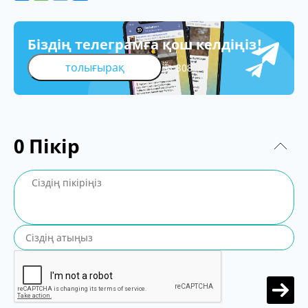
Біздің телеграмға қош келдіңіз!
толығырақ
308
0
Пікір