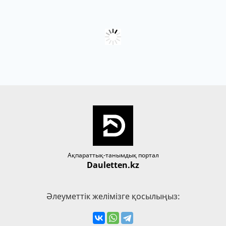
Ақпараттық-танымдық портал
Dauletten.kz
Әлеуметтік желімізге қосылыңыз: