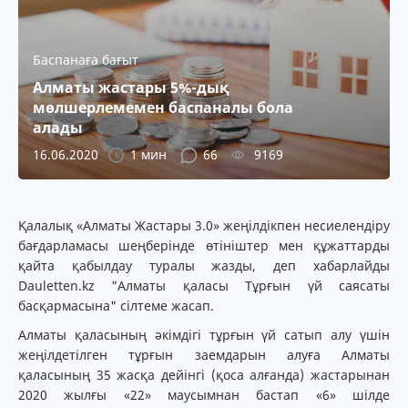
Баспанаға бағыт
Алматы жастары 5%-дық
мөлшерлемемен баспаналы бола
алады
16.06.2020
1 мин
66
9169
Қалалық «Алматы Жастары 3.0» жеңілдікпен несиелендіру
бағдарламасы шеңберінде өтініштер мен құжаттарды
қайта қабылдау туралы жазды, деп хабарлайды
Dauletten.kz "Алматы қаласы Тұрғын үй саясаты
басқармасына" сілтеме жасап.
Алматы қаласының әкімдігі тұрғын үй сатып алу үшін
жеңілдетілген тұрғын заемдарын алуға Алматы
қаласының 35 жасқа дейінгі (қоса алғанда) жастарынан
2020 жылғы «22» маусымнан бастап «6» шілде