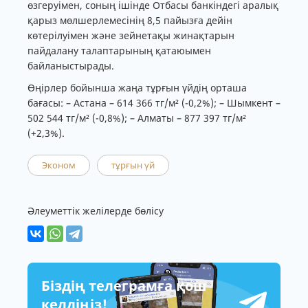
өзгеруімен, соның ішінде Отбасы банкіндегі аралық
қарыз мөлшерлемесінің 8,5 пайызға дейін
көтерілуімен және зейнетақы жинақтарын
пайдалану талаптарының қатаюымен
байланыстырады.
Өңірлер бойынша жаңа тұрғын үйдің орташа
бағасы: – Астана – 614 366 тг/м² (-0,2%); – Шымкент –
502 544 тг/м² (-0,8%); – Алматы – 877 397 тг/м²
(+2,3%).
Эконом
тұрғын үй
Әлеуметтік желілерде бөлісу
Біздің телеграмға қош
келдіңіз!