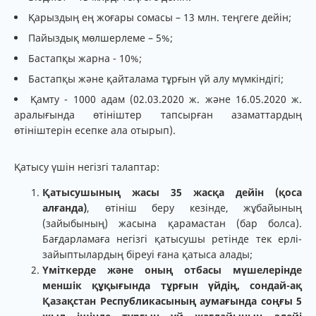
Қарыздың ең жоғары сомасы – 13 млн. теңгеге дейін;
Пайыздық мөлшерлеме – 5%;
Бастапқы жарна - 10%;
Бастапқы және қайталама тұрғын үй алу мүмкіндігі;
Қамту - 1000 адам (02.03.2020 ж. және 16.05.2020 ж.
аралығында өтініштер тапсырған азаматтардың
өтініштерін есепке ала отырып).
Қатысу үшін негізгі талаптар:
Қатысушының жасы 35 жасқа дейін (қоса
алғанда)
, өтініш беру кезінде, жұбайының
(зайыбының) жасына қарамастан (бар болса).
Бағдарламаға негізгі қатысушы ретінде тек ерлі-
зайыптылардың біреуі ғана қатыса алады;
Үміткерде және оның отбасы мүшелерінде
меншік құқығында тұрғын үйдің, сондай-ақ
Қазақстан Республикасының аумағында соңғы 5