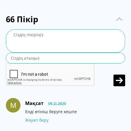
66
Пікір
Мақсат
М
09.11.2020
Енді өтініш беруге кешпе
Жауап беру