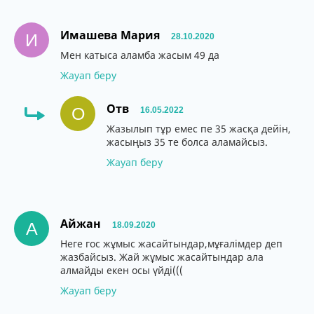
Имашева Мария
И
28.10.2020
Мен катыса аламба жасым 49 да
Жауап беру
Отв
О
16.05.2022
Жазылып тұр емес пе 35 жасқа дейін,
жасыңыз 35 те болса аламайсыз.
Жауап беру
Айжан
А
18.09.2020
Неге гос жұмыс жасайтындар,мұғалімдер деп
жазбайсыз. Жай жұмыс жасайтындар ала
алмайды екен осы үйді(((
Жауап беру