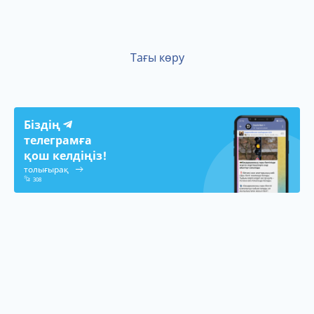
Тағы көру
Біздің
телеграмға
қош келдіңіз!
толығырақ
308