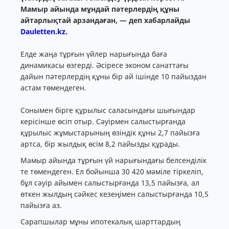
Мамыр айында мұндай пәтерлердің құны
айтарлықтай арзандаған, — деп хабарлайды
Dauletten.kz.
Елде жаңа тұрғын үйлер нарығында баға
динамикасы өзгерді. Әсіресе эконом санаттағы
дайын пәтерлердің құны бір ай ішінде 10 пайыздан
астам төмендеген.
Сонымен бірге құрылыс саласындағы шығындар
керісінше өсіп отыр. Сәуірмен салыстырғанда
құрылыс жұмыстарының өзіндік құны 2,7 пайызға
артса, бір жылдық өсім 8,2 пайызды құрады.
Мамыр айында тұрғын үй нарығындағы белсенділік
те төмендеген. Ел бойынша 30 420 мәміле тіркеліп,
бұл сәуір айымен салыстырғанда 13,5 пайызға, ал
өткен жылдың сәйкес кезеңімен салыстырғанда 10,5
пайызға аз.
Сарапшылар мұны ипотекалық шарттардың