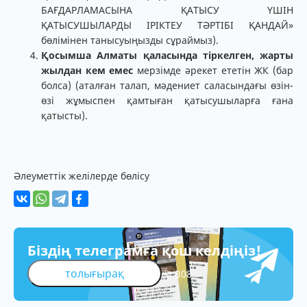
БАҒДАРЛАМАСЫНА ҚАТЫСУ ҮШІН
ҚАТЫСУШЫЛАРДЫ ІРІКТЕУ ТӘРТІБІ ҚАНДАЙ»
бөлімінен танысуыңызды сұраймыз).
Қосымша Алматы қаласында тіркелген, жарты
жылдан кем емес
мерзімде әрекет ететін ЖК (бар
болса) (аталған талап, мәдениет саласындағы өзін-
өзі жұмыспен қамтыған қатысушыларға ғана
қатысты).
Әлеуметтік желілерде бөлісу
Біздің телеграмға қош келдіңіз!
толығырақ
308