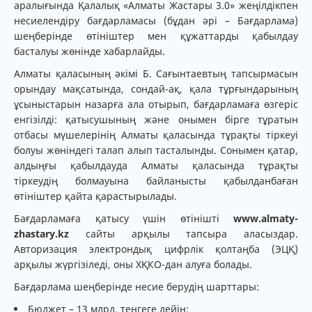
аралығында Қалалық «Алматы Жастары 3.0» жеңілдікпен
несиелендіру бағдарламасы (бұдан әрі – Бағдарлама)
шеңберінде өтініштер мен құжаттарды қабылдау
басталуы жөнінде хабарлайды.
Алматы қаласының әкімі Б. Сағынтаевтың тапсырмасын
орындау мақсатында, сондай-ақ, қала тұрғындарының
ұсыныстарын назарға ала отырып, бағдарламаға өзгеріс
енгізілді: қатысушының және онымен бірге тұратын
отбасы мүшелерінің Алматы қаласында тұрақты тіркеуі
болуы жөніндегі талап алып тасталынды. Сонымен қатар,
алдыңғы қабылдауда Алматы қаласында тұрақты
тіркеудің болмауына байланысты қабылданбаған
өтініштер қайта қарастырылады.
Бағдарламаға қатысу үшін өтінішті
www.almaty-
zhastary.kz
сайты арқылы тапсыра аласыздар.
Авторизация электрондық цифрлік қолтаңба (ЭЦҚ)
арқылы жүргізіледі, оны ХҚКО-дан алуға болады.
Бағдарлама шеңберінде несие берудің шарттары:
Бюджет – 13 млрд. теңгеге дейін: