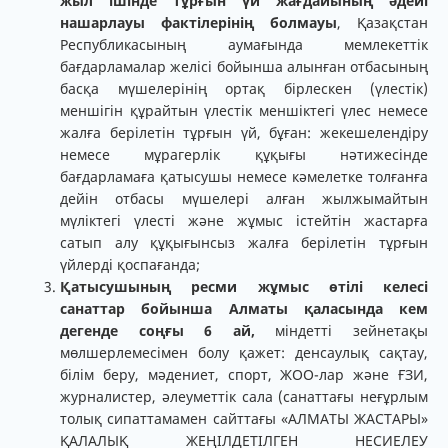
жыл ішінде тұрғын үй жағдайының әдейі
нашарлауы фактілерінің болмауы
, Қазақстан
Республикасының аумағында мемлекеттік
бағдарламалар желісі бойынша алынған отбасының
басқа мүшелерінің ортақ бірлескен (үлестік)
меншігін құрайтын үлестік меншіктегі үлес немесе
жалға берілетін тұрғын үй, бұған: жекешелендіру
немесе мұрагерлік құқығы нәтижесінде
бағдарламаға қатысушы немесе кәмелетке толғанға
дейін отбасы мүшелері алған жылжымайтын
мүліктегі үлесті және жұмыс істейтін жастарға
сатып алу құқығынсыз жалға берілетін тұрғын
үйлерді қоспағанда;
Қатысушының ресми жұмыс өтілі келесі
санаттар бойынша Алматы қаласында кем
дегенде соңғы 6 ай,
міндетті зейнетақы
мөлшерлемесімен болу қажет: денсаулық сақтау,
білім беру, мәдениет, спорт, ЖОО-лар және ҒЗИ,
журналистер, әлеуметтік сала (санаттағы неғұрлым
толық сипаттамамен сайттағы «АЛМАТЫ ЖАСТАРЫ»
ҚАЛАЛЫҚ ЖЕҢІЛДЕТІЛГЕН НЕСИЕЛЕУ