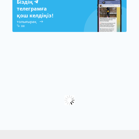
Біздің
телеграмға
қош келдіңіз!
толығырақ
308