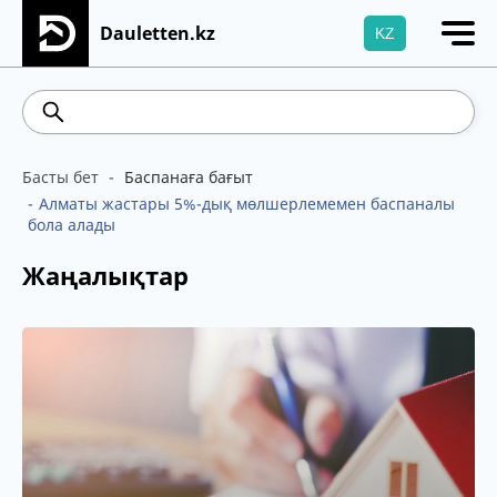
Dauletten.kz
KZ
Сіздің өтінішіңіз сәтті жіберілді, Рақмет!
469.93
541.64
5.71
Brent
Басты бет
Баспанаға бағыт
Алматы жастары 5%-дық мөлшерлемемен баспаналы
бола алады
Жаңалықтар