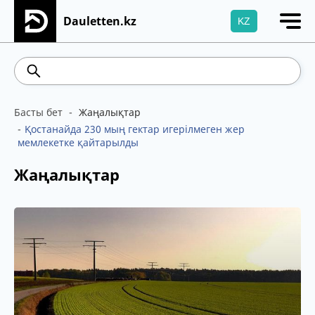
Dauletten.kz
KZ
Сіздің өтінішіңіз сәтті жіберілді, Рақмет!
542.16
5.78
Brent
100.41
WTI
95.99
4
Басты бет
Жаңалықтар
Қостанайда 230 мың гектар игерілмеген жер
мемлекетке қайтарылды
Жаңалықтар