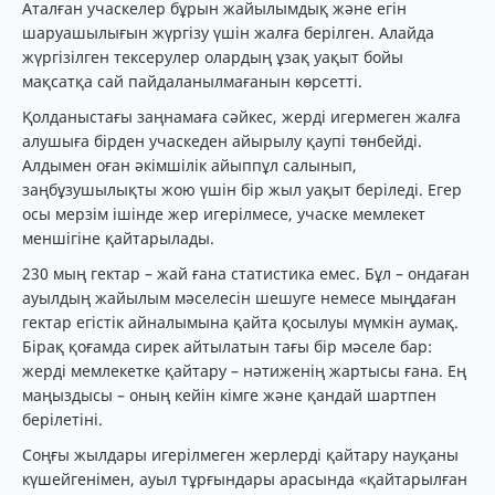
Аталған учаскелер бұрын жайылымдық және егін
шаруашылығын жүргізу үшін жалға берілген. Алайда
жүргізілген тексерулер олардың ұзақ уақыт бойы
мақсатқа сай пайдаланылмағанын көрсетті.
Қолданыстағы заңнамаға сәйкес, жерді игермеген жалға
алушыға бірден учаскеден айырылу қаупі төнбейді.
Алдымен оған әкімшілік айыппұл салынып,
заңбұзушылықты жою үшін бір жыл уақыт беріледі. Егер
осы мерзім ішінде жер игерілмесе, учаске мемлекет
меншігіне қайтарылады.
230 мың гектар – жай ғана статистика емес. Бұл – ондаған
ауылдың жайылым мәселесін шешуге немесе мыңдаған
гектар егістік айналымына қайта қосылуы мүмкін аумақ.
Бірақ қоғамда сирек айтылатын тағы бір мәселе бар:
жерді мемлекетке қайтару – нәтиженің жартысы ғана. Ең
маңыздысы – оның кейін кімге және қандай шартпен
берілетіні.
Соңғы жылдары игерілмеген жерлерді қайтару науқаны
күшейгенімен, ауыл тұрғындары арасында «қайтарылған