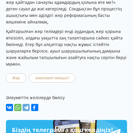
жер қайтадан санаулы адамдардың қолына өте ме?»
деген сауал да жиі көтеріледі. Сондықтан бұл процестің
ашықтығы мен әділдігі жер реформасының басты
өлшеміне айналмақ.
Қайтарылған жер телімдері енді аудандық жер қорына
өткізіліп, алдағы уақытта заң талаптарына сәйкес қайта
бөлінеді. Егер бұл алқаптар нақты жұмыс істейтін
шаруаларға берілсе, ауыл шаруашылығының дамуына
және жайылым тапшылығын азайтуға нақты серпін беруі
мүмкін.
Жер
мемлекет меншігі
Әлеуметтік желілерде бөлісу
Біздің телеграмға қош келдіңіз!