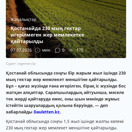
Жаңалықтар
Қостанайда 230 мың гектар
игерілмеген жер мемлекетке
қайтарылды
07.07.2026
мин
0
175
Сурет: egemen.kz
Қостанай облысында соңғы бір жарым жыл ішінде 230
мың гектар жер мемлекет меншігіне қайтарылды.
Бұл – қағаз жүзінде ғана игерілген, бірақ іс жүзінде бос
жатқан алқаптар. Сарапшылардың айтуынша, мәселе
тек жерді қайтаруда емес, оны шын мәнінде жұмыс
істейтін шаруалардың қолына беруінде, — деп
хабарлайды
Dauletten.kz.
Қостанай облысында соңғы 1,5 жыл ішінде жалпы көлемі
230 мың гектар жер мемлекет меншігіне қайтарылды.