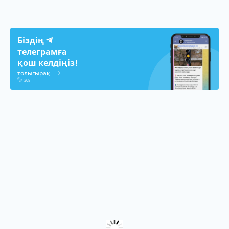
Біздің
телеграмға
қош келдіңіз!
толығырақ
308