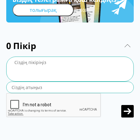
толығырақ
308
0
Пікір