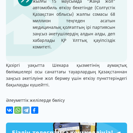
жылғы 15 маусымда "Жаңа жол"
автомобиль өткізу бекетінде (Солтүстік
Қазақстан облысы) жалпы сомасы 68
миллион теңгеден асатын
медициналық қолғаптың ірі партиясын
заңсыз әкетушілердің алдын алды, деп
хабарлады ҚР Ұлттық қауіпсіздік
комитеті.
Қазіргі уақытта Шекара қызметінің аумақтық
бөлімшелері осы санаттағы тауарлардың Қазақстаннан
заңсыз әкетілуіне жол бермеу үшін өткізу пункттеріндегі
бақылауды күшейтті.
Әлеуметтік желілерде бөлісу
Біздің телеграмға қош келдіңіз!