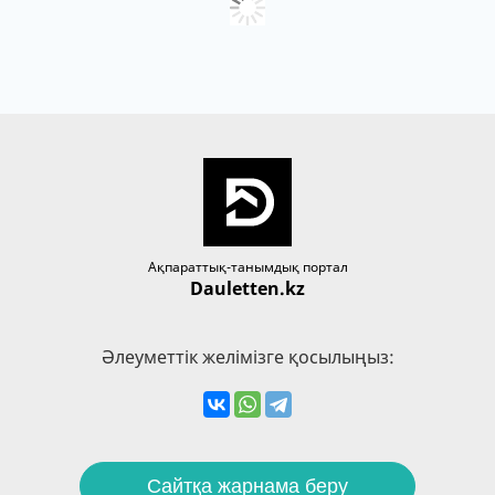
Ақпараттық-танымдық портал
Dauletten.kz
Әлеуметтік желімізге қосылыңыз:
Сайтқа жарнама беру