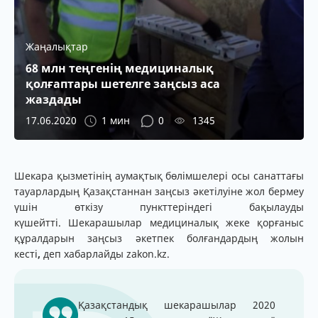
Жаңалықтар
68 млн теңгенің медициналық
қолғаптары шетелге заңсыз аса
жаздады
17.06.2020
1 мин
0
1345
Шекара қызметінің аумақтық бөлімшелері осы санаттағы
тауарлардың Қазақстаннан заңсыз әкетілуіне жол бермеу
үшін өткізу пункттеріндегі бақылауды
күшейтті. Шекарашылар медициналық жеке қорғаныс
құралдарын заңсыз әкетпек болғандардың жолын
кесті
,
деп хабарлайды zakon.kz.
Қазақстандық шекарашылар 2020