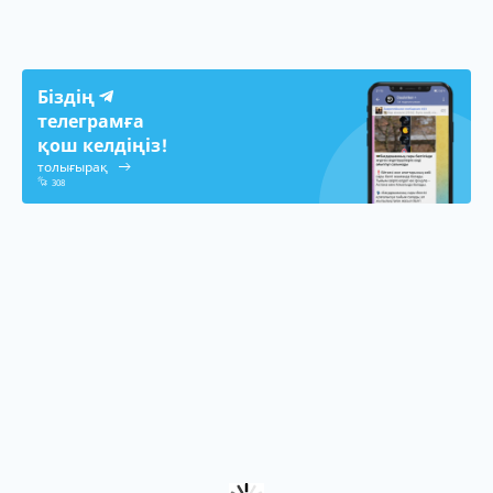
Біздің
телеграмға
қош келдіңіз!
толығырақ
308