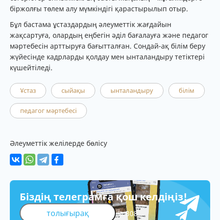
біржолғы төлем алу мүмкіндігі қарастырылып отыр.
Бұл бастама ұстаздардың әлеуметтік жағдайын
жақсартуға, олардың еңбегін әділ бағалауға және педагог
мәртебесін арттыруға бағытталған. Сондай-ақ білім беру
жүйесінде кадрларды қолдау мен ынталандыру тетіктері
күшейтіледі.
Ұстаз
сыйақы
ынталандыру
білім
педагог мәртебесі
Әлеуметтік желілерде бөлісу
Біздің телеграмға қош келдіңіз!
толығырақ
308