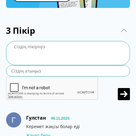
3
Пікір
Гулстан
Г
06.11.2025
Керемет жақсы болар еді
Жауап беру