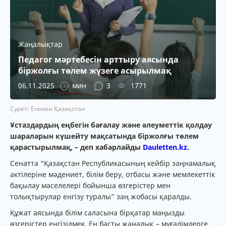
Жаңалықтар
Педагог мәртебесін арттыру аясында
біржолғы төлем жүзеге асырылмақ
06.11.2025
мин
3
1771
Сурет: Егемен Қазақстан
Ұстаздардың еңбегін бағалау және әлеуметтік қолдау
шараларын күшейту мақсатында біржолғы төлем
қарастырылмақ, – деп хабарлайды
Dauletten.kz.
Сенатта “Қазақстан Республикасының кейбір заңнамалық
актілеріне мәдениет, білім беру, отбасы және мемлекеттік
бақылау мәселелері бойынша өзгерістер мен
толықтырулар енгізу туралы” заң жобасы қаралды.
Құжат аясында білім саласына бірқатар маңызды
өзгерістер енгізілмек. Ең басты жаңалық – мұғалімдерге