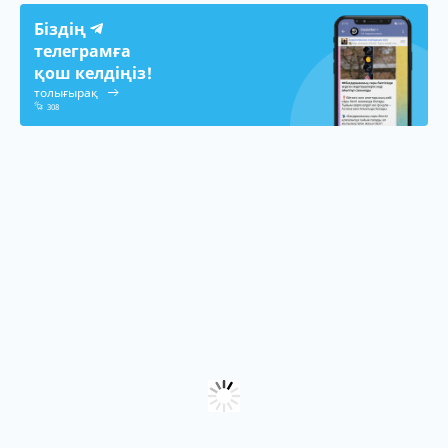
Біздің
телеграмға
қош келдіңіз!
толығырақ
308