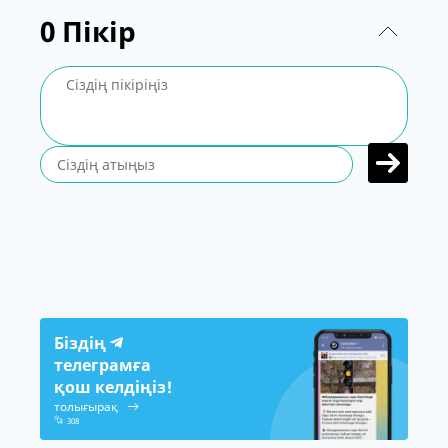
0
Пікір
Біздің
телеграмға
қош келдіңіз!
толығырақ
308