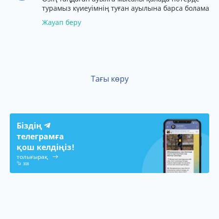
турамыз күиеуімнің туған ауылына барса болама
Жауап беру
Тағы көру
Біздің
телеграмға
қош келдіңіз!
толығырақ
308