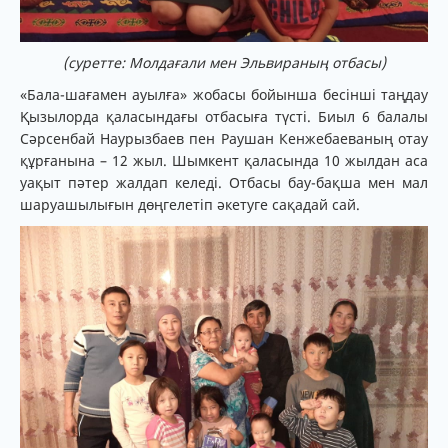
(суретте: Молдағали мен Эльвираның отбасы)
«Бала-шағамен ауылға» жобасы бойынша бесінші таңдау
Қызылорда қаласындағы отбасыға түсті. Биыл 6 балалы
Cәрсенбай Наурызбаев пен Раушан Кенжебаеваның отау
құрғанына – 12 жыл. Шымкент қаласында 10 жылдан аса
уақыт пәтер жалдап келеді. Отбасы бау-бақша мен мал
шаруашылығын дөңгелетіп әкетуге сақадай сай.