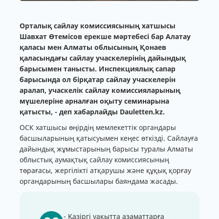
Орталық сайлау комиссиясының хатшысы
Шавхат Өтемісов ерекше мәртебесі бар Алатау
қаласы мен Алматы облысының Қонаев
қаласындағы сайлау учаскелерінің дайындық
барысымен танысты. Инспекциялық сапар
барысында ол бірқатар сайлау учаскелерін
аралап, учаскелік сайлау комиссияларының
мүшелеріне арналған оқыту семинарына
қатысты, - деп хабарлайды Dauletten.kz.
ОСК хатшысы өңірдің мемлекеттік органдары
басшыларының қатысуымен кеңес өткізді. Сайлауға
дайындық жұмыстарының барысы туралы Алматы
облыстық аумақтық сайлау комиссиясының
төрағасы, жергілікті атқарушы және құқық қорғау
органдарының басшылары баяндама жасады.
- Қазіргі уақытта азаматтарға