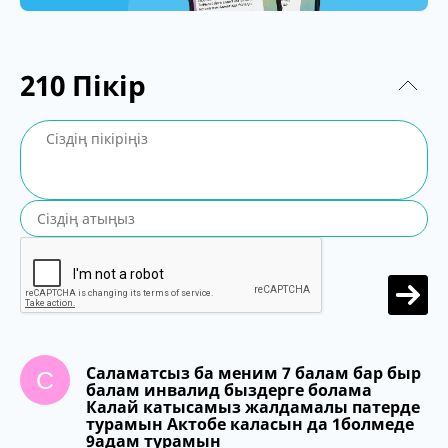
210
Пікір
Саламатсыз ба меним 7 балам бар быр
С
балам инвалид быздерге болама
Калай катысамыз жалдамалы патерде
турамын Актобе каласын да 1болмеде
9адам турамын