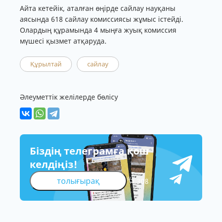
Айта кетейік, аталған өңірде сайлау науқаны
аясында 618 сайлау комиссиясы жұмыс істейді.
Олардың құрамында 4 мыңға жуық комиссия
мүшесі қызмет атқаруда.
Құрылтай
сайлау
Әлеуметтік желілерде бөлісу
Біздің телеграмға қош
келдіңіз!
толығырақ
308