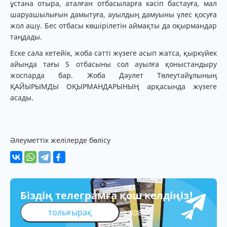
ұстана отыра, аталған отбасыларға кәсіп бастауға, мал
шаруашылығын дамытуға, ауылдың дамуыны үлес қосуға
жол ашу. Бес отбасы көшірілетін аймақты да оқырмандар
таңдады.
Еске сала кетейік, жоба сәтті жүзеге асып жатса, қыркүйек
айында тағы 5 отбасыны сол ауылға қоныстандыру
жоспарда бар. Жоба Дәулет Төлеутайұлының
ҚАЙЫРЫМДЫ ОҚЫРМАНДАРЫНЫҢ арқасында жүзеге
асады.
Әлеуметтік желілерде бөлісу
Біздің телеграмға қош келдіңіз!
толығырақ
308