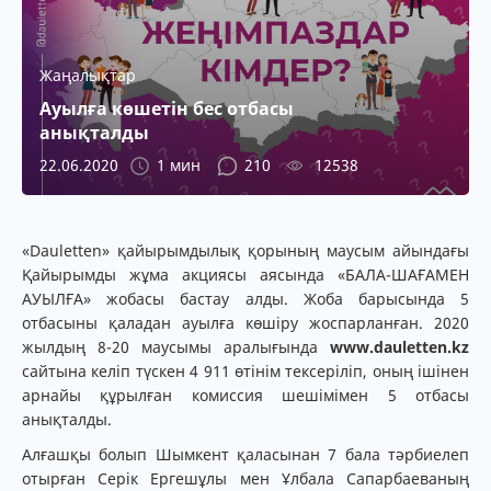
Жаңалықтар
Ауылға көшетін бес отбасы
анықталды
22.06.2020
1 мин
210
12538
«Dauletten» қайырымдылық қорының маусым айындағы
Қайырымды жұма акциясы аясында «БАЛА-ШАҒАМЕН
АУЫЛҒА» жобасы бастау алды. Жоба барысында 5
отбасыны қаладан ауылға көшіру жоспарланған. 2020
жылдың 8-20 маусымы аралығында
www.dauletten.kz
сайтына келіп түскен 4 911 өтінім тексеріліп, оның ішінен
арнайы құрылған комиссия шешімімен 5 отбасы
анықталды.
Алғашқы болып Шымкент қаласынан 7 бала тәрбиелеп
отырған Серік Ергешұлы мен Ұлбала Сапарбаеваның