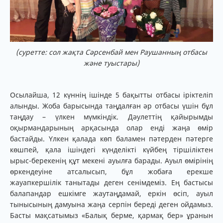
(суретте: сол жақта Сәрсенбай мен Раушанның отбасы
және туыстары)
Осылайша, 12 күннің ішінде 5 бақытты отбасы іріктеліп
алынды. Жоба барысында таңдалған әр отбасы үшін бұл
таңдау – үлкен мүмкіндік. Дәулеттің қайырымды
оқырмандарының арқасында олар енді жаңа өмір
бастайды. Үлкен қалада көп баламен пәтерден пәтерге
көшпей, қала ішіндегі күнделікті күйбең тіршіліктен
ырыс-берекенің құт мекені ауылға барады. Ауыл өмірінің
өркендеуіне атсалысып, бұл жобаға ерекше
жауапкершілік танытады деген сенімдеміз. Ең бастысы
балапандар ешкімге жаутаңдамай, еркін өсіп, ауыл
тынысының дамуына жаңа серпін береді деген ойдамыз.
Басты мақсатымыз «Балық берме, қармақ бер» ұранын