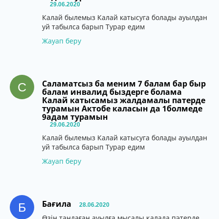
29.06.2020
Калай былемыз Калай катысуга болады ауылдан
уй табылса барып Турар едим
Жауап беру
Саламатсыз ба меним 7 балам бар быр
С
балам инвалид быздерге болама
Калай катысамыз жалдамалы патерде
турамын Актобе каласын да 1болмеде
9адам турамын
29.06.2020
Калай былемыз Калай катысуга болады ауылдан
уй табылса барып Турар едим
Жауап беру
Бағила
Б
28.06.2020
Өзің таңдаған ауылға мысалы қалада пәтерде