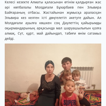
Келесі кезекте Алматы қаласынан өтінім қалдырған жас
әрі көпбалалы Молдағали Бұхарбаев пен Эльвира
Байғараның отбасы. Жастайынан жұмысқа араласқан
Эльвира кез келген істі дөңгелетіп әкетуге дайын. Ал
Молдағали ауылға көшкен соң Дәулеттің қайырымды
оқырмандарының арқасында мал шаруашылығын қолға
алмақ. Сүт, құрт, май дайындап, табиғи өнім сатамыз
дейді.