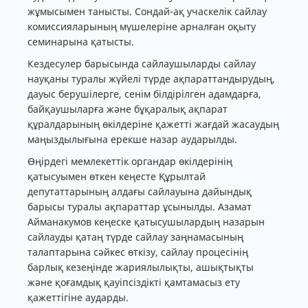
жұмысымен танысты. Сондай-ақ учаскелік сайлау
комиссияларының мүшелеріне арналған оқыту
семинарына қатысты.
Кездесулер барысында сайлаушыларды сайлау
науқаны туралы жүйелі түрде ақпараттандырудың,
дауыс берушілерге, сенім білдірілген адамдарға,
байқаушыларға және бұқаралық ақпарат
құралдарының өкілдеріне қажетті жағдай жасаудың
маңыздылығына ерекше назар аударылды.
Өңірдегі мемлекеттік органдар өкілдерінің
қатысуымен өткен кеңесте Құрылтай
депутаттарының алдағы сайлауына дайындық
барысы туралы ақпараттар ұсынылды. Азамат
Айманакумов кеңеске қатысушылардың назарын
сайлауды қатаң түрде сайлау заңнамасының
талаптарына сәйкес өткізу, сайлау процесінің
барлық кезеңінде жариялылықты, ашықтықты
және қоғамдық қауіпсіздікті қамтамасыз ету
қажеттігіне аударды.