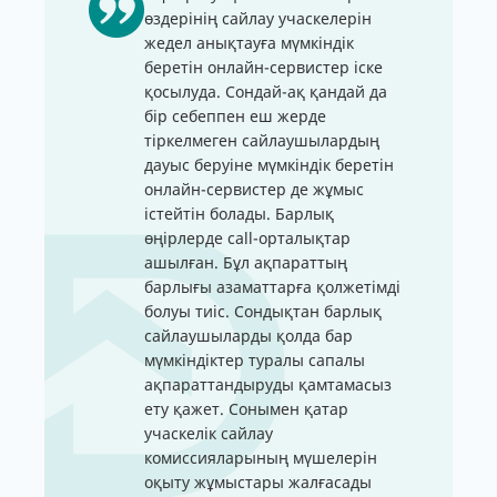
өздерінің сайлау учаскелерін
жедел анықтауға мүмкіндік
беретін онлайн-сервистер іске
қосылуда. Сондай-ақ қандай да
бір себеппен еш жерде
тіркелмеген сайлаушылардың
дауыс беруіне мүмкіндік беретін
онлайн-сервистер де жұмыс
істейтін болады. Барлық
өңірлерде call-орталықтар
ашылған. Бұл ақпараттың
барлығы азаматтарға қолжетімді
болуы тиіс. Сондықтан барлық
сайлаушыларды қолда бар
мүмкіндіктер туралы сапалы
ақпараттандыруды қамтамасыз
ету қажет. Сонымен қатар
учаскелік сайлау
комиссияларының мүшелерін
оқыту жұмыстары жалғасады