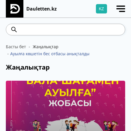
Dauletten.kz
KZ
Сіздің өтінішіңіз сәтті жіберілді, Рақмет!
467.48
539.52
5.73
Brent
100.41
WTI
Басты бет
Жаңалықтар
Ауылға көшетін бес отбасы анықталды
Жаңалықтар