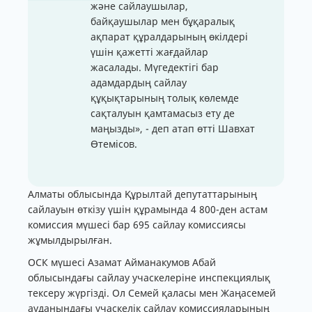
және сайлаушылар,
байқаушылар мен бұқаралық
ақпарат құралдарының өкілдері
үшін қажетті жағдайлар
жасалады. Мүгедектігі бар
адамдардың сайлау
құқықтарының толық көлемде
сақталуын қамтамасыз ету де
маңызды», - деп атап өтті Шавхат
Өтемісов.
Алматы облысында Құрылтай депутаттарының
сайлауын өткізу үшін құрамында 4 800-ден астам
комиссия мүшесі бар 695 сайлау комиссиясы
жұмылдырылған.
ОСК мүшесі Азамат Айманакумов Абай
облысындағы сайлау учаскелеріне инспекциялық
тексеру жүргізді. Ол Семей қаласы мен Жаңасемей
ауданындағы учаскелік сайлау комиссияларының