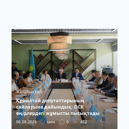
Жаңалықтар
Құрылтай депутаттарының
сайлауына дайындық: ОСК
өңірлердегі жұмысты пысықтады
06.08.2026
мин
0
412