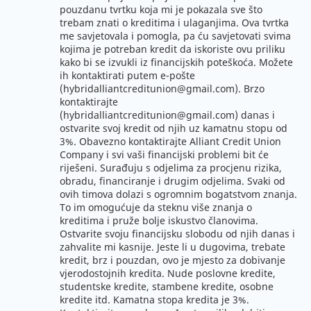
pouzdanu tvrtku koja mi je pokazala sve što
trebam znati o kreditima i ulaganjima. Ova tvrtka
me savjetovala i pomogla, pa ću savjetovati svima
kojima je potreban kredit da iskoriste ovu priliku
kako bi se izvukli iz financijskih poteškoća. Možete
ih kontaktirati putem e-pošte
(hybridalliantcreditunion@gmail.com). Brzo
kontaktirajte
(hybridalliantcreditunion@gmail.com) danas i
ostvarite svoj kredit od njih uz kamatnu stopu od
3%. Obavezno kontaktirajte Alliant Credit Union
Company i svi vaši financijski problemi bit će
riješeni. Surađuju s odjelima za procjenu rizika,
obradu, financiranje i drugim odjelima. Svaki od
ovih timova dolazi s ogromnim bogatstvom znanja.
To im omogućuje da steknu više znanja o
kreditima i pruže bolje iskustvo članovima.
Ostvarite svoju financijsku slobodu od njih danas i
zahvalite mi kasnije. Jeste li u dugovima, trebate
kredit, brz i pouzdan, ovo je mjesto za dobivanje
vjerodostojnih kredita. Nude poslovne kredite,
studentske kredite, stambene kredite, osobne
kredite itd. Kamatna stopa kredita je 3%.