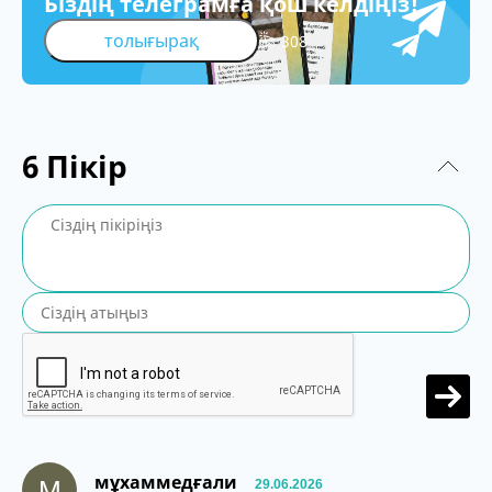
Біздің телеграмға қош келдіңіз!
толығырақ
308
6
Пікір
мұхаммедғали
М
29.06.2026