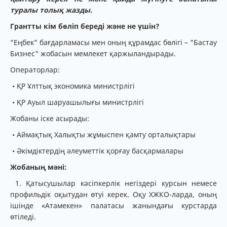
туралы толық жазды.
Грантты кім бөліп береді және не үшін?
"Еңбек" бағдарламасы мен оның құрамдас бөлігі – "Бастау
Бизнес" жобасын мемлекет қаржыландырады.
Операторлар:
• ҚР Ұлттық экономика министрлігі
• ҚР Ауыл шаруашылығы министрлігі
Жобаны іске асырады:
• Аймақтық Халықты жұмыспен қамту орталықтары
• Әкімдіктердің әлеуметтік қорғау басқармалары
Жобаның мәні:
1. Қатысушылар кәсіпкерлік негіздері курсын немесе
профильдік оқытудан өтуі керек. Оқу ХЖКО-ларда, оның
ішінде «Атамекен» палатасы жанындағы курстарда
өтіледі.