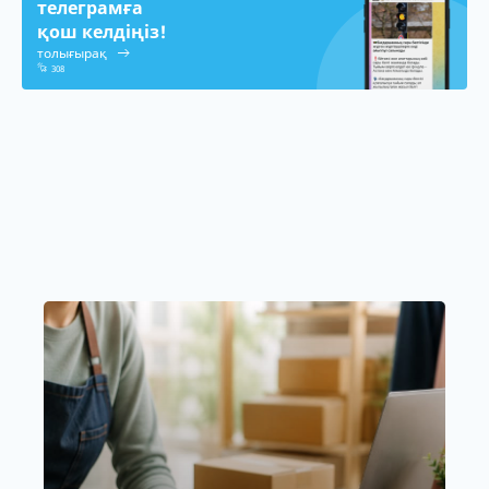
телеграмға
қош келдіңіз!
толығырақ
308