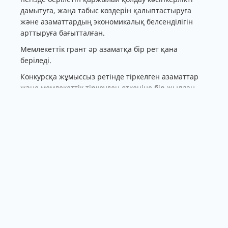
дамытуға, жаңа табыс көздерін қалыптастыруға
және азаматтардың экономикалық белсенділігін
арттыруға бағытталған.
Мемлекеттік грант әр азаматқа бір рет қана
беріледі.
Конкурсқа жұмыссыз ретінде тіркелген азаматтар
және мемлекеттік тіркеуден өткеніне бір жылдан
аспаған жеке кәсіпкерлер қатыса алады. Сонымен
қатар үміткерлер халықтың әлеуметтік осал
санаттарының біріне жатуы қажет. Атап айтқанда,
мүгедектігі бар адамдар, қандастар, өңіраралық
қоныс аударушылар, атаулы әлеуметтік көмек
алушылар, көпбалалы отбасыларға арналған
жәрдемақы алушылар және олардың жұбайлары,
мүгедектігі бар бала тәрбиелеп отырған тұлғалар
мен олардың жұбайлары, сондай-ақ
асыраушысынан айырылу бойынша жәрдемақы
алушылар конкурсқа қатысуға құқылы.
Өтінім берудің міндетті шарттарының бірі – соңғы