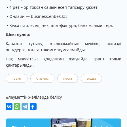
• 4 рет – әр тоқсан сайын есеп тапсыру қажет;
• Онлайн — business.enbek.kz;
• Құжаттар: есеп, чек, шот-фактура, банк мәліметтері.
Шектеулер:
Қаражат тұтыну, жылжымайтын мүлікке, акцизді
өнімдерге, жалға төлемге жұмсалмайды.
Нақ мақсатсыз қолданған жағдайда, грант толық
қайтарылады.
грант
бизнес
кәсіп
ақша
Әлеуметтік желілерде бөлісу