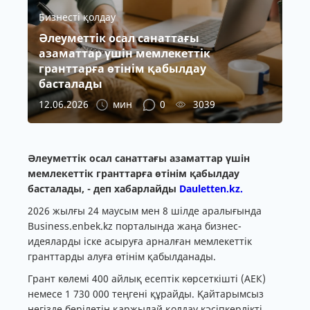
Бизнесті қолдау
Әлеуметтік осал санаттағы
азаматтар үшін мемлекеттік
гранттарға өтінім қабылдау
басталады
12.06.2026
мин
0
3039
Әлеуметтік осал санаттағы азаматтар үшін
мемлекеттік гранттарға өтінім қабылдау
басталады, - деп хабарлайды
Dauletten.kz.
2026 жылғы 24 маусым мен 8 шілде аралығында
Business.enbek.kz порталында жаңа бизнес-
идеяларды іске асыруға арналған мемлекеттік
гранттарды алуға өтінім қабылданады.
Грант көлемі 400 айлық есептік көрсеткішті (АЕК)
немесе 1 730 000 теңгені құрайды. Қайтарымсыз
негізде берілетін қаржылай қолдау кәсіпкерлікті