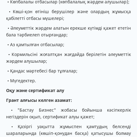
• Көпбалалы отбасылар (көпбалалық жәрдем алушылар);
• Көші-қон өтініш берушілер және олардың жұмысқа
қабілетті отбасы мүшелері;
• Әлеуметтік жәрдем алатын ерекше күтімді қажет ететін
бала тәрбиелеп отырғандар;
• Аз қамтылған отбасылар;
• Кормильсіні жоғалтқан жағдайда берілетін әлеуметтік
жәрдем алушылар;
• Қандас мәртебесі бар тұлғалар;
• Мүгедектер.
Оқу және сертификат алу
Грант алғысы келген азамат:
• "Бастау Бизнес" жобасы бойынша кәсіпкерлік
негіздерін оқып, сертификат алуы қажет;
• Қазіргі уақытта жұмыспен қамтудың белсенді
шараларында (көшіп-қонудан басқа) қатысушы болмау