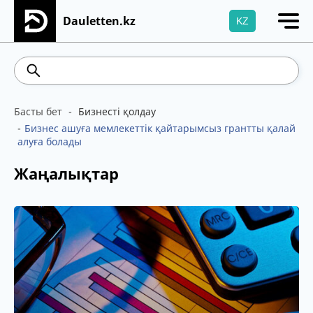
Dauletten.kz
KZ
Сіздің өтінішіңіз сәтті жіберілді, Рақмет!
469.93
541.64
5.71
Brent
100.41
WTI
Басты бет
Бизнесті қолдау
Бизнес ашуға мемлекеттік қайтарымсыз грантты қалай
алуға болады
Жаңалықтар