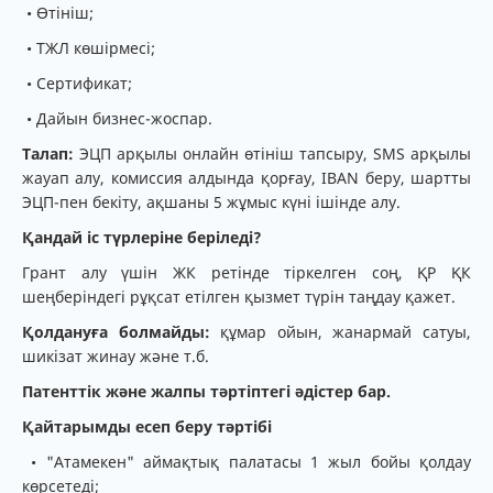
• Өтініш;
• ТЖЛ көшірмесі;
• Сертификат;
• Дайын бизнес-жоспар.
Талап:
ЭЦП арқылы онлайн өтініш тапсыру, SMS арқылы
жауап алу, комиссия алдында қорғау, IBAN беру, шартты
ЭЦП-пен бекіту, ақшаны 5 жұмыс күні ішінде алу.
Қандай іс түрлеріне беріледі?
Грант алу үшін ЖК ретінде тіркелген соң, ҚР ҚК
шеңберіндегі рұқсат етілген қызмет түрін таңдау қажет.
Қолдануға болмайды:
құмар ойын, жанармай сатуы,
шикізат жинау және т.б.
Патенттік және жалпы тәртіптегі әдістер бар.
Қайтарымды есеп беру тәртібі
• "Атамекен" аймақтық палатасы 1 жыл бойы қолдау
көрсетеді;