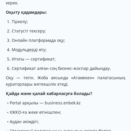
керек.
Оқыту қадамдары:
1. Тіркелу;
2. Статусті тексеру;
3. Онлайн платформада оқу;
4. Модульдерді өту;
5. Итогы — сертификат;
6. Сертификат алған соң бизнес-жоспар дайындау.
Оқу — тегін. Жоба аясында «Атамекен» палатасының
кураторлары жетекшілік етеді.
Қайда және қалай хабарласуға болады?
• Portal арқылы — business.enbek.kz
• ХЖКО-ға жеке өтінішпен;
• Аудан әкімдігі;
• "Атамекен" палатасының аудандық өкілдік бөлімі.