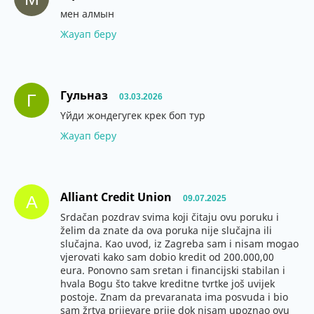
мен алмын
Жауап беру
Гульназ
Г
03.03.2026
Үйди жондегугек крек боп тур
Жауап беру
Alliant Credit Union
A
09.07.2025
Srdačan pozdrav svima koji čitaju ovu poruku i
želim da znate da ova poruka nije slučajna ili
slučajna. Kao uvod, iz Zagreba sam i nisam mogao
vjerovati kako sam dobio kredit od 200.000,00
eura. Ponovno sam sretan i financijski stabilan i
hvala Bogu što takve kreditne tvrtke još uvijek
postoje. Znam da prevaranata ima posvuda i bio
sam žrtva prijevare prije dok nisam upoznao ovu