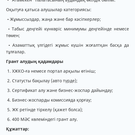
Оқытуға қатыса алушылар категориясы:
• Жұмыссыздар, жаңа және бар кәсіпкерлер;
• Табыс деңгейі күнкөріс минимумы деңгейінде немесе
төмен;
• Азаматтық үлгідегі жұмыс күшін жоғалтқан басқа да
тұлғалар.
Грант алудың қадамдары
1. ХЖКО-ға немесе портал арқылы өтініш;
2. Статусты бақылау (авто түрде);
3. Сертификат алу және бизнес-жоспар дайындау;
4. Бизнес-жоспарды комиссияда қорғау;
5. ЖК ретінде тіркелу (қажет болса);
6. 400 МӘС көлеміндегі грант алу.
Құжаттар: