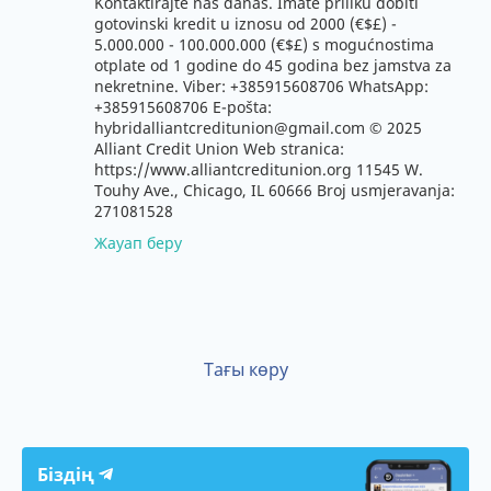
Kontaktirajte nas danas. Imate priliku dobiti
gotovinski kredit u iznosu od 2000 (€$£) -
5.000.000 - 100.000.000 (€$£) s mogućnostima
otplate od 1 godine do 45 godina bez jamstva za
nekretnine. Viber: +385915608706 WhatsApp:
+385915608706 E-pošta:
hybridalliantcreditunion@gmail.com © 2025
Alliant Credit Union Web stranica:
https://www.alliantcreditunion.org 11545 W.
Touhy Ave., Chicago, IL 60666 Broj usmjeravanja:
271081528
Жауап беру
Тағы көру
Біздің