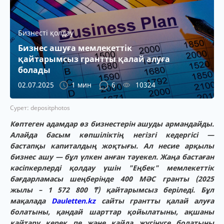
Бизнесті қолдау
Бизнес ашуға мемлекеттік
қайтарымсыз грантты қалай алуға
болады
02.07.2025
1 мин
6
10324
Сурет: depositphotos
Көптеген адамдар өз бизнестерін ашуды армандайды.
Алайда басым көпшіліктің негізгі кедергісі —
бастапқы капиталдың жоқтығы. Ал несие арқылы
бизнес ашу — бұл үлкен анған тәуекел. Жаңа бастаған
кәсіпкерлерді қолдау үшін "Еңбек" мемлекеттік
бағдарламасы шеңберінде 400 МӘС гранты (2025
жылы – 1 572 800 ₸) қайтарымсыз беріледі. Бұл
мақалада
Dauletten.kz
сайты грантты қалай алуға
болатыны, қандай шарттар қойылатыны, ақшаны
қайтару керек пе және қайда жүгінуге болатыны