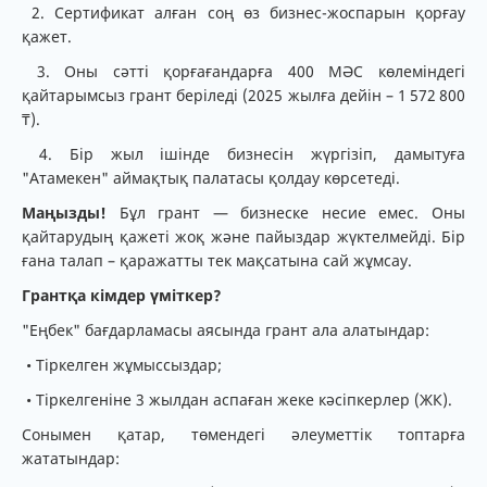
2. Сертификат алған соң өз бизнес-жоспарын қорғау
қажет.
3. Оны сәтті қорғағандарға 400 МӘС көлеміндегі
қайтарымсыз грант беріледі (2025 жылға дейін – 1 572 800
₸).
4. Бір жыл ішінде бизнесін жүргізіп, дамытуға
"Атамекен" аймақтық палатасы қолдау көрсетеді.
Маңызды!
Бұл грант — бизнеске несие емес. Оны
қайтарудың қажеті жоқ және пайыздар жүктелмейді. Бір
ғана талап – қаражатты тек мақсатына сай жұмсау.
Грантқа кімдер үміткер?
"Еңбек" бағдарламасы аясында грант ала алатындар:
• Тіркелген жұмыссыздар;
• Тіркелгеніне 3 жылдан аспаған жеке кәсіпкерлер (ЖК).
Сонымен қатар, төмендегі әлеуметтік топтарға
жататындар: