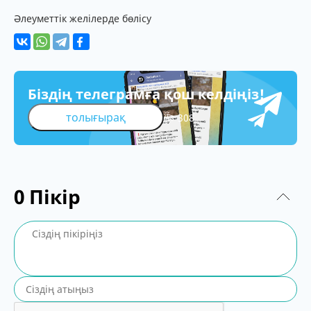
Әлеуметтік желілерде бөлісу
Біздің телеграмға қош келдіңіз!
толығырақ
308
0
Пікір