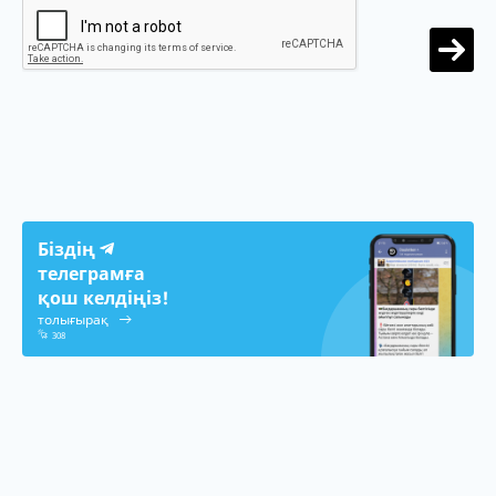
Біздің
телеграмға
қош келдіңіз!
толығырақ
308