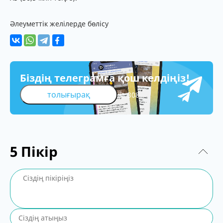
Әлеуметтік желілерде бөлісу
Біздің телеграмға қош келдіңіз!
толығырақ
308
5
Пікір