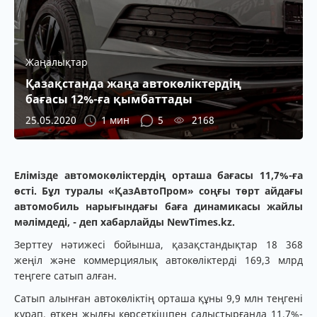
Жаңалықтар
Қазақстанда жаңа автокөліктердің
бағасы 12%-ға қымбаттады
25.05.2020
1 мин
5
2168
Елімізде автомокөліктердің орташа бағасы 11,7%-ға
өсті. Бұл туралы «ҚазАвтоПром» соңғы төрт айдағы
автомобиль нарығындағы баға динамикасы жайлы
мәлімдеді, - деп хабарлайды NewTimes.kz.
Зерттеу нәтижесі бойынша, қазақстандықтар 18 368
жеңіл және коммерциялық автокөліктерді 169,3 млрд
теңгеге сатып алған.
Сатып алынған автокөліктің орташа құны 9,9 млн теңгені
құрап, өткен жылғы көрсеткішпен салыстырғанда 11,7%-