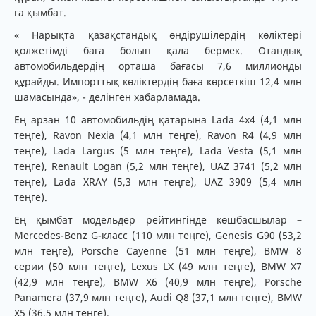
ға қымбат.
« Нарықта қазақстандық өндірушілердің көліктері
қолжетімді баға болып қала бермек. Отандық
автомобильдердің орташа бағасы 7,6 миллионды
құрайды. Импорттық көліктердің баға көрсеткіш 12,4 млн
шамасында», - делінген хабарламада.
Ең арзан 10 автомобильдің қатарына Lada 4x4 (4,1 млн
теңге), Ravon Nexia (4,1 млн теңге), Ravon R4 (4,9 млн
теңге), Lada Largus (5 млн теңге), Lada Vesta (5,1 млн
теңге), Renault Logan (5,2 млн теңге), UAZ 3741 (5,2 млн
теңге), Lada XRAY (5,3 млн теңге), UAZ 3909 (5,4 млн
теңге).
Ең қымбат модельдер рейтингінде көшбасшылар –
Mercedes-Benz G-класс (110 млн теңге), Genesis G90 (53,2
млн теңге), Porsche Cayenne (51 млн теңге), BMW 8
серии (50 млн теңге), Lexus LX (49 млн теңге), BMW X7
(42,9 млн теңге), BMW X6 (40,9 млн теңге), Porsche
Panamera (37,9 млн теңге), Audi Q8 (37,1 млн теңге), BMW
X5 (36,5 млн теңге).