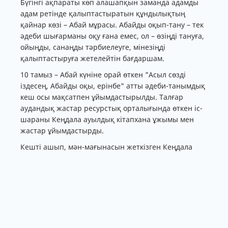
Бүгінгі ақпараты көп алашапқын заманда адамды
адам ретінде қалыптастыратын құндылықтың
қайнар көзі – Абай мұрасы. Абайды оқып-тану – тек
әдеби шығарманы оқу ғана емес, ол – өзіңді тануға,
ойыңды, санаңды тәрбиелеуге, мінезіңді
қалыптастыруға жетелейтін бағдаршам.
10 тамыз – Абай күніне орай өткен "Асыл сөзді
іздесең, Абайды оқы, ерінбе" атты әдеби-танымдық
кеш осы мақсатпен ұйымдастырылды. Талғар
аудандық жастар ресурстық орталығында өткен іс-
шараны Кеңдала ауылдық кітапхана ұжымы мен
жастар ұйымдастырды.
Кешті ашып, мән-мағынасын жеткізген Кеңдала
ауылдық кітапхана меңгерушісі Ризвангүл
Токарзаева жан-жақты жабдықталған кітап
көрмесіне шолу жасап өтті. Артынан
"Құнанбай" фильмінен үзінді көрсетіліп,
қатысушылармен ой-пікір алмасты.
Іс-шараның негізгі спикерінің бірі болған "Сенімен