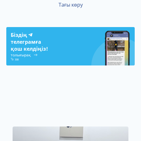
Тағы көру
Біздің
телеграмға
қош келдіңіз!
толығырақ
308