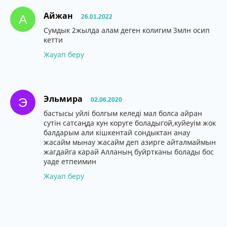
Айжан
А
26.01.2022
Сумдык 2жылда алам деген колигим 3млн осип
кетти
Жауап беру
Эльмира
Э
02.06.2020
бастысы уйлі болгым келеді мал болса айран
сутін сатсаңда кун коруге боладыгой,куйеуім жок
балдарым али кішкентай сондыктан анау
жасайм мынау жасайм деп азирге айталмаймын
жагдайга карай Алланың буйртканы болады бос
уаде етпеимин
Жауап беру