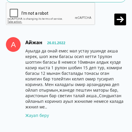
Айжан
А
26.01.2022
Ауылда да онай емес мал устау ушинде акша
керек, шоп жем багасы осип кетти 1рулон
шоптин багасы 8 немесе 10мвнан алдык кузде
казир кыста 1 рулон шобин 15 деп тур, комири
багасы 12 мынан басталады тонасы оган
колигин бар толейтин келип омир тусирип
кориниз. Мен каладагы омир арзандаума деп
ойлап отырмын,жанеде пештин маторы бар,
аристонын бар светин талай акша.,Сондыктан
ойланып кориниз ауыл жкнилме немесе калада
жкнил ме..
Жауап беру