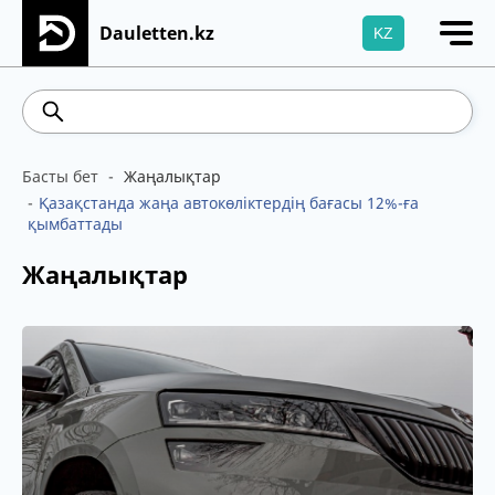
Dauletten.kz
KZ
Сіздің өтінішіңіз сәтті жіберілді, Рақмет!
469.93
541.64
5.71
Brent
100.41
WTI
Басты бет
Жаңалықтар
Қазақстанда жаңа автокөліктердің бағасы 12%-ға
қымбаттады
Жаңалықтар