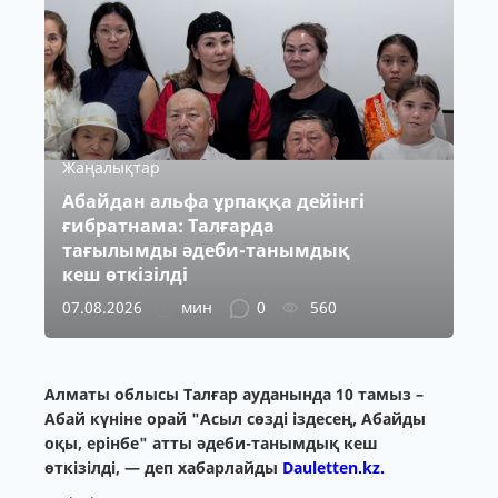
Жаңалықтар
Абайдан альфа ұрпаққа дейінгі
ғибратнама: Талғарда
тағылымды әдеби-танымдық
кеш өткізілді
07.08.2026
мин
0
560
Алматы облысы Талғар ауданында 10 тамыз –
Абай күніне орай "Асыл сөзді іздесең, Абайды
оқы, ерінбе" атты әдеби-танымдық кеш
өткізілді, — деп хабарлайды
Dauletten.kz.